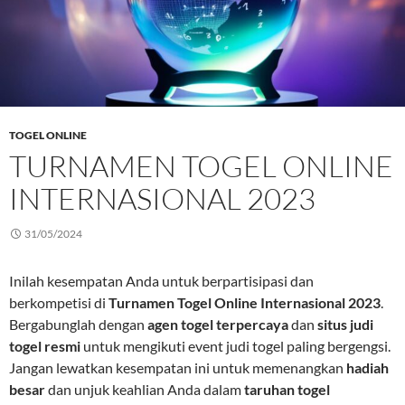
TOGEL ONLINE
TURNAMEN TOGEL ONLINE
INTERNASIONAL 2023
31/05/2024
Inilah kesempatan Anda untuk berpartisipasi dan
berkompetisi di
Turnamen Togel Online Internasional 2023
.
Bergabunglah dengan
agen togel terpercaya
dan
situs judi
togel resmi
untuk mengikuti event judi togel paling bergengsi.
Jangan lewatkan kesempatan ini untuk memenangkan
hadiah
besar
dan unjuk keahlian Anda dalam
taruhan togel