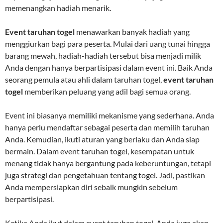
memenangkan hadiah menarik.
Event taruhan togel
menawarkan banyak hadiah yang
menggiurkan bagi para peserta. Mulai dari uang tunai hingga
barang mewah, hadiah-hadiah tersebut bisa menjadi milik
Anda dengan hanya berpartisipasi dalam event ini. Baik Anda
seorang pemula atau ahli dalam taruhan togel,
event taruhan
togel
memberikan peluang yang adil bagi semua orang.
Event ini biasanya memiliki mekanisme yang sederhana. Anda
hanya perlu mendaftar sebagai peserta dan memilih taruhan
Anda. Kemudian, ikuti aturan yang berlaku dan Anda siap
bermain. Dalam event taruhan togel, kesempatan untuk
menang tidak hanya bergantung pada keberuntungan, tetapi
juga strategi dan pengetahuan tentang togel. Jadi, pastikan
Anda mempersiapkan diri sebaik mungkin sebelum
berpartisipasi.
Ketika Anda ikut dalam event taruhan togel, Anda juga akan