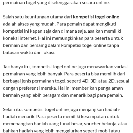
permainan togel yang diselenggarakan secara online.
Salah satu keuntungan utama dari
kompetisi togel online
adalah akses yang mudah. Para pemain dapat mengikuti
kompetisi ini kapan saja dan di mana saja, asalkan memiliki
koneksi internet. Hal ini memungkinkan para peserta untuk
bermain dan bersaing dalam kompetisi togel online tanpa
batasan waktu dan lokasi.
Tak hanya itu, kompetisi togel online juga menawarkan variasi
permainan yang lebih banyak. Para peserta bisa memilih dari
berbagai jenis permainan togel, seperti 4D, 3D, atau 2D, sesuai
dengan preferensi mereka. Hal ini memberikan pengalaman
bermain yang lebih beragam dan menarik bagi para pemain.
Selain itu, kompetisi togel online juga menjanjikan hadiah-
hadiah menarik. Para peserta memiliki kesempatan untuk
memenangkan hadiah uang tunai besar, voucher belanja, atau
bahkan hadiah yang lebih menggiurkan seperti mobil atau