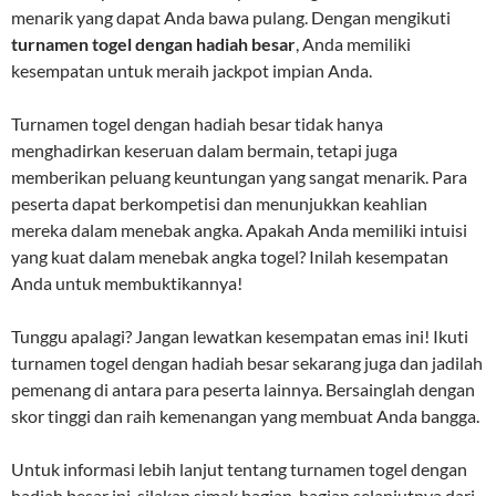
menarik yang dapat Anda bawa pulang. Dengan mengikuti
turnamen togel dengan hadiah besar
, Anda memiliki
kesempatan untuk meraih jackpot impian Anda.
Turnamen togel dengan hadiah besar tidak hanya
menghadirkan keseruan dalam bermain, tetapi juga
memberikan peluang keuntungan yang sangat menarik. Para
peserta dapat berkompetisi dan menunjukkan keahlian
mereka dalam menebak angka. Apakah Anda memiliki intuisi
yang kuat dalam menebak angka togel? Inilah kesempatan
Anda untuk membuktikannya!
Tunggu apalagi? Jangan lewatkan kesempatan emas ini! Ikuti
turnamen togel dengan hadiah besar sekarang juga dan jadilah
pemenang di antara para peserta lainnya. Bersainglah dengan
skor tinggi dan raih kemenangan yang membuat Anda bangga.
Untuk informasi lebih lanjut tentang turnamen togel dengan
hadiah besar ini, silakan simak bagian-bagian selanjutnya dari