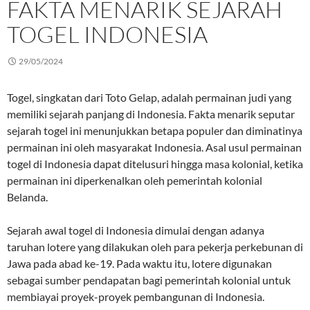
FAKTA MENARIK SEJARAH
TOGEL INDONESIA
29/05/2024
Togel, singkatan dari Toto Gelap, adalah permainan judi yang
memiliki sejarah panjang di Indonesia. Fakta menarik seputar
sejarah togel ini menunjukkan betapa populer dan diminatinya
permainan ini oleh masyarakat Indonesia. Asal usul permainan
togel di Indonesia dapat ditelusuri hingga masa kolonial, ketika
permainan ini diperkenalkan oleh pemerintah kolonial
Belanda.
Sejarah awal togel di Indonesia dimulai dengan adanya
taruhan lotere yang dilakukan oleh para pekerja perkebunan di
Jawa pada abad ke-19. Pada waktu itu, lotere digunakan
sebagai sumber pendapatan bagi pemerintah kolonial untuk
membiayai proyek-proyek pembangunan di Indonesia.