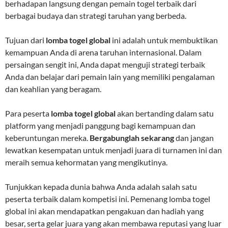
berhadapan langsung dengan pemain togel terbaik dari
berbagai budaya dan strategi taruhan yang berbeda.
Tujuan dari
lomba togel global
ini adalah untuk membuktikan
kemampuan Anda di arena taruhan internasional. Dalam
persaingan sengit ini, Anda dapat menguji strategi terbaik
Anda dan belajar dari pemain lain yang memiliki pengalaman
dan keahlian yang beragam.
Para peserta
lomba togel global
akan bertanding dalam satu
platform yang menjadi panggung bagi kemampuan dan
keberuntungan mereka.
Bergabunglah sekarang
dan jangan
lewatkan kesempatan untuk menjadi juara di turnamen ini dan
meraih semua kehormatan yang mengikutinya.
Tunjukkan kepada dunia bahwa Anda adalah salah satu
peserta terbaik dalam kompetisi ini. Pemenang lomba togel
global ini akan mendapatkan pengakuan dan hadiah yang
besar, serta gelar juara yang akan membawa reputasi yang luar