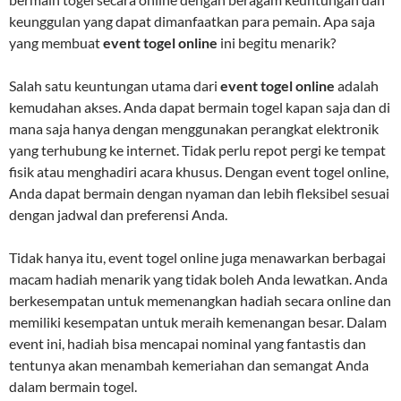
keunggulan yang dapat dimanfaatkan para pemain. Apa saja
yang membuat
event togel online
ini begitu menarik?
Salah satu keuntungan utama dari
event togel online
adalah
kemudahan akses. Anda dapat bermain togel kapan saja dan di
mana saja hanya dengan menggunakan perangkat elektronik
yang terhubung ke internet. Tidak perlu repot pergi ke tempat
fisik atau menghadiri acara khusus. Dengan event togel online,
Anda dapat bermain dengan nyaman dan lebih fleksibel sesuai
dengan jadwal dan preferensi Anda.
Tidak hanya itu, event togel online juga menawarkan berbagai
macam hadiah menarik yang tidak boleh Anda lewatkan. Anda
berkesempatan untuk memenangkan hadiah secara online dan
memiliki kesempatan untuk meraih kemenangan besar. Dalam
event ini, hadiah bisa mencapai nominal yang fantastis dan
tentunya akan menambah kemeriahan dan semangat Anda
dalam bermain togel.