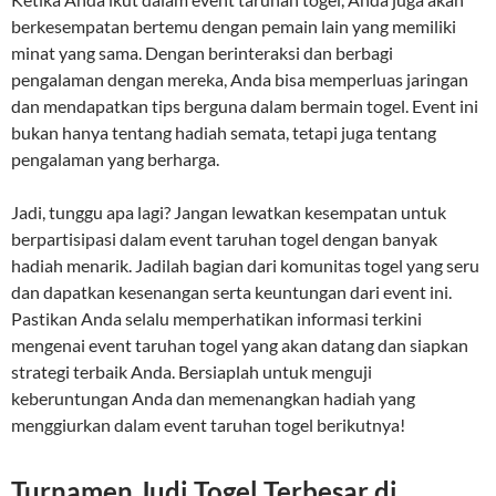
berkesempatan bertemu dengan pemain lain yang memiliki
minat yang sama. Dengan berinteraksi dan berbagi
pengalaman dengan mereka, Anda bisa memperluas jaringan
dan mendapatkan tips berguna dalam bermain togel. Event ini
bukan hanya tentang hadiah semata, tetapi juga tentang
pengalaman yang berharga.
Jadi, tunggu apa lagi? Jangan lewatkan kesempatan untuk
berpartisipasi dalam event taruhan togel dengan banyak
hadiah menarik. Jadilah bagian dari komunitas togel yang seru
dan dapatkan kesenangan serta keuntungan dari event ini.
Pastikan Anda selalu memperhatikan informasi terkini
mengenai event taruhan togel yang akan datang dan siapkan
strategi terbaik Anda. Bersiaplah untuk menguji
keberuntungan Anda dan memenangkan hadiah yang
menggiurkan dalam event taruhan togel berikutnya!
Turnamen Judi Togel Terbesar di