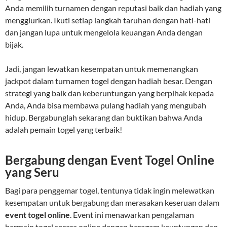
Anda memilih turnamen dengan reputasi baik dan hadiah yang
menggiurkan. Ikuti setiap langkah taruhan dengan hati-hati
dan jangan lupa untuk mengelola keuangan Anda dengan
bijak.
Jadi, jangan lewatkan kesempatan untuk memenangkan
jackpot dalam turnamen togel dengan hadiah besar. Dengan
strategi yang baik dan keberuntungan yang berpihak kepada
Anda, Anda bisa membawa pulang hadiah yang mengubah
hidup. Bergabunglah sekarang dan buktikan bahwa Anda
adalah pemain togel yang terbaik!
Bergabung dengan Event Togel Online
yang Seru
Bagi para penggemar togel, tentunya tidak ingin melewatkan
kesempatan untuk bergabung dan merasakan keseruan dalam
event togel online
. Event ini menawarkan pengalaman
bermain togel secara online dengan beragam keuntungan dan