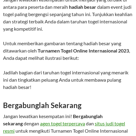
antara para peserta dan meraih
hadiah besar
dalam event judi
togel paling bergengsi sepanjang tahun ini. Tunjukkan keahlian
dan strategi terbaik Anda dalam taruhan togel internasional
yang kompetitif ini.
Untuk memberikan gambaran tentang hadiah besar yang
ditawarkan oleh
Turnamen Togel Online Internasional 2023
,
Anda dapat melihat ilustrasi berikut:
Jadilah bagian dari taruhan togel internasional yang menarik
ini dan tingkatkan peluang Anda untuk membawa pulang
hadiah besar!
Bergabunglah Sekarang
Jangan lewatkan kesempatan ini!
Bergabunglah
sekarang
dengan
agen togel terpercaya
dan
situs judi togel
resmi
untuk mengikuti Turnamen Togel Online Internasional