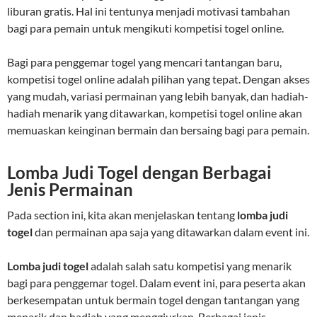
liburan gratis. Hal ini tentunya menjadi motivasi tambahan
bagi para pemain untuk mengikuti kompetisi togel online.
Bagi para penggemar togel yang mencari tantangan baru,
kompetisi togel online adalah pilihan yang tepat. Dengan akses
yang mudah, variasi permainan yang lebih banyak, dan hadiah-
hadiah menarik yang ditawarkan, kompetisi togel online akan
memuaskan keinginan bermain dan bersaing bagi para pemain.
Lomba Judi Togel dengan Berbagai
Jenis Permainan
Pada section ini, kita akan menjelaskan tentang
lomba judi
togel
dan permainan apa saja yang ditawarkan dalam event ini.
Lomba judi togel
adalah salah satu kompetisi yang menarik
bagi para penggemar togel. Dalam event ini, para peserta akan
berkesempatan untuk bermain togel dengan tantangan yang
menarik dan hadiah yang menggiurkan. Berbagai jenis