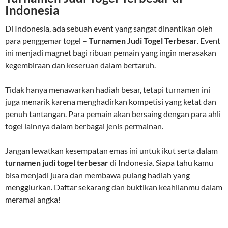
Indonesia
Di Indonesia, ada sebuah event yang sangat dinantikan oleh
para penggemar togel –
Turnamen Judi Togel Terbesar
. Event
ini menjadi magnet bagi ribuan pemain yang ingin merasakan
kegembiraan dan keseruan dalam bertaruh.
Tidak hanya menawarkan hadiah besar, tetapi turnamen ini
juga menarik karena menghadirkan kompetisi yang ketat dan
penuh tantangan. Para pemain akan bersaing dengan para ahli
togel lainnya dalam berbagai jenis permainan.
Jangan lewatkan kesempatan emas ini untuk ikut serta dalam
turnamen judi togel terbesar
di Indonesia. Siapa tahu kamu
bisa menjadi juara dan membawa pulang hadiah yang
menggiurkan. Daftar sekarang dan buktikan keahlianmu dalam
meramal angka!