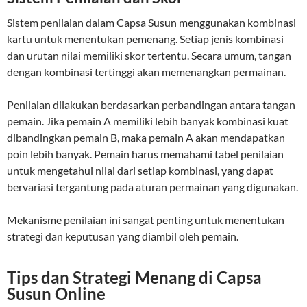
Sistem penilaian dalam Capsa Susun menggunakan kombinasi
kartu untuk menentukan pemenang. Setiap jenis kombinasi
dan urutan nilai memiliki skor tertentu. Secara umum, tangan
dengan kombinasi tertinggi akan memenangkan permainan.
Penilaian dilakukan berdasarkan perbandingan antara tangan
pemain. Jika pemain A memiliki lebih banyak kombinasi kuat
dibandingkan pemain B, maka pemain A akan mendapatkan
poin lebih banyak. Pemain harus memahami tabel penilaian
untuk mengetahui nilai dari setiap kombinasi, yang dapat
bervariasi tergantung pada aturan permainan yang digunakan.
Mekanisme penilaian ini sangat penting untuk menentukan
strategi dan keputusan yang diambil oleh pemain.
Tips dan Strategi Menang di Capsa
Susun Online