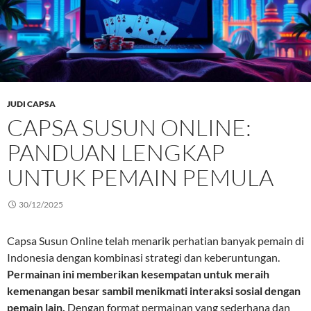
JUDI CAPSA
CAPSA SUSUN ONLINE:
PANDUAN LENGKAP
UNTUK PEMAIN PEMULA
30/12/2025
Capsa Susun Online telah menarik perhatian banyak pemain di
Indonesia dengan kombinasi strategi dan keberuntungan.
Permainan ini memberikan kesempatan untuk meraih
kemenangan besar sambil menikmati interaksi sosial dengan
pemain lain.
Dengan format permainan yang sederhana dan