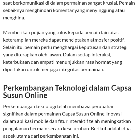
saat berkomunikasi di dalam permainan sangat krusial. Pemain
sebaiknya menghindari komentar yang menyinggung atau
menghina.
Memberikan pujian yang tulus kepada pemain lain atas
keterampilan mereka dapat menciptakan atmosfer positif.
Selain itu, pemain perlu menghargai keputusan dan strategi
yang diterapkan oleh lawan. Dalam setiap interaksi,
keterbukaan dan empati menunjukkan rasa hormat yang
diperlukan untuk menjaga integritas permainan.
Perkembangan Teknologi dalam Capsa
Susun Online
Perkembangan teknologi telah membawa perubahan
signifikan dalam permainan Capsa Susun Online. Inovasi
dalam aplikasi mobile dan fitur interaktif telah meningkatkan
pengalaman bermain secara keseluruhan. Berikut adalah dua
aspek utama dari perkembangan ini.