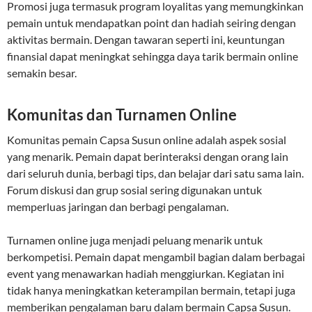
Promosi juga termasuk program loyalitas yang memungkinkan
pemain untuk mendapatkan point dan hadiah seiring dengan
aktivitas bermain. Dengan tawaran seperti ini, keuntungan
finansial dapat meningkat sehingga daya tarik bermain online
semakin besar.
Komunitas dan Turnamen Online
Komunitas pemain Capsa Susun online adalah aspek sosial
yang menarik. Pemain dapat berinteraksi dengan orang lain
dari seluruh dunia, berbagi tips, dan belajar dari satu sama lain.
Forum diskusi dan grup sosial sering digunakan untuk
memperluas jaringan dan berbagi pengalaman.
Turnamen online juga menjadi peluang menarik untuk
berkompetisi. Pemain dapat mengambil bagian dalam berbagai
event yang menawarkan hadiah menggiurkan. Kegiatan ini
tidak hanya meningkatkan keterampilan bermain, tetapi juga
memberikan pengalaman baru dalam bermain Capsa Susun.