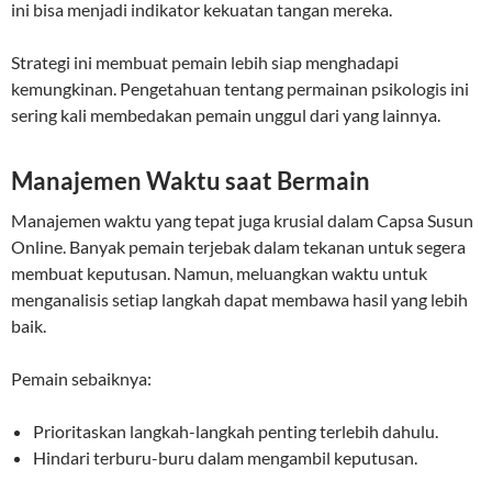
ini bisa menjadi indikator kekuatan tangan mereka.
Strategi ini membuat pemain lebih siap menghadapi
kemungkinan. Pengetahuan tentang permainan psikologis ini
sering kali membedakan pemain unggul dari yang lainnya.
Manajemen Waktu saat Bermain
Manajemen waktu yang tepat juga krusial dalam Capsa Susun
Online. Banyak pemain terjebak dalam tekanan untuk segera
membuat keputusan. Namun, meluangkan waktu untuk
menganalisis setiap langkah dapat membawa hasil yang lebih
baik.
Pemain sebaiknya:
Prioritaskan langkah-langkah penting terlebih dahulu.
Hindari terburu-buru dalam mengambil keputusan.