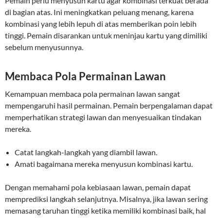
Pemain perlu menyusun kartu agar kombinasi terkuat berada
di bagian atas. Ini meningkatkan peluang menang, karena
kombinasi yang lebih lepuh di atas memberikan poin lebih
tinggi. Pemain disarankan untuk meninjau kartu yang dimiliki
sebelum menyusunnya.
Membaca Pola Permainan Lawan
Kemampuan membaca pola permainan lawan sangat
mempengaruhi hasil permainan. Pemain berpengalaman dapat
memperhatikan strategi lawan dan menyesuaikan tindakan
mereka.
Catat langkah-langkah yang diambil lawan.
Amati bagaimana mereka menyusun kombinasi kartu.
Dengan memahami pola kebiasaan lawan, pemain dapat
memprediksi langkah selanjutnya. Misalnya, jika lawan sering
memasang taruhan tinggi ketika memiliki kombinasi baik, hal