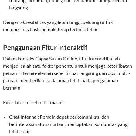
tentang turnamen, bonus, dan pembaruan lainnya secara
langsung.
Dengan aksesibilitas yang lebih tinggi, peluang untuk
memperluas basis pemain tetap terbuka lebar.
Penggunaan Fitur Interaktif
Dalam konteks Capsa Susun Online, fitur interaktif telah
menjadi salah satu faktor penentu untuk menjaga keterlibatan
pemain. Elemen-elemen seperti chat langsung dan opsi multi-
pemain memberikan kedalaman lebih pada pengalaman
bermain.
Fitur-fitur tersebut termasuk:
Chat Internal
: Pemain dapat berkomunikasi dan
berinteraksi satu sama lain, menciptakan komunitas yang
lebih kuat.