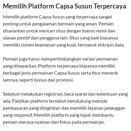
Memilih Platform Capsa Susun Terpercaya
Memilih platform Capsa Susun yang terpercaya sangat
penting untuk pengalaman bermain yang aman. Pemain
disarankan untuk mencari situs dengan lisensi resmi dan
ulasan positif dari pengguna lain. Situs yang baik biasanya
memiliki sistem keamanan yang kuat, termasuk enkripsi data.
Pemain juga harus mempertimbangkan variasi permainan
yang ditawarkan. Platform terpercaya biasanya memiliki
berbagai jenis permainan Capsa Susun serta fitur menarik
lainnya, seperti bonus dan promosi.
Sebelum melakukan registrasi, baca syarat dan ketentuan yang
ada. Pastikan platform tersebut mendukung metode
pembayaran yang diinginkan dan memiliki layanan pelanggan
yang responsif. Memilih platform yang tepat membantu
pemain merasa nyaman dan fokus pada permainan.