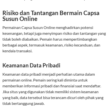
Risiko dan Tantangan Bermain Capsa
Susun Online
Permainan Capsa Susun Online menghadirkan potensi
kesenangan, tetapi juga menyimpan risiko dan tantangan yang
tidak boleh diabaikan. Pemain harus mempertimbangkan
berbagai aspek, termasuk keamanan, risiko kecanduan, dan
kendala transaksi.
Keamanan Data Pribadi
Keamanan data pribadi menjadi perhatian utama dalam
permainan online. Pemain sering kali diminta untuk
memberikan informasi pribadi dan finansial saat mendaftar.
Jika situs yang digunakan tidak memiliki sistem keamanan
yang baik, data tersebut bisa terancam dicuri oleh pihak yang
tidak bertanggung jawab.