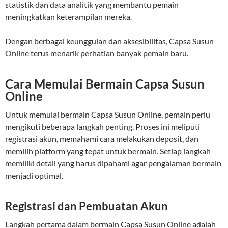
statistik dan data analitik yang membantu pemain
meningkatkan keterampilan mereka.
Dengan berbagai keunggulan dan aksesibilitas, Capsa Susun
Online terus menarik perhatian banyak pemain baru.
Cara Memulai Bermain Capsa Susun
Online
Untuk memulai bermain Capsa Susun Online, pemain perlu
mengikuti beberapa langkah penting. Proses ini meliputi
registrasi akun, memahami cara melakukan deposit, dan
memilih platform yang tepat untuk bermain. Setiap langkah
memiliki detail yang harus dipahami agar pengalaman bermain
menjadi optimal.
Registrasi dan Pembuatan Akun
Langkah pertama dalam bermain Capsa Susun Online adalah