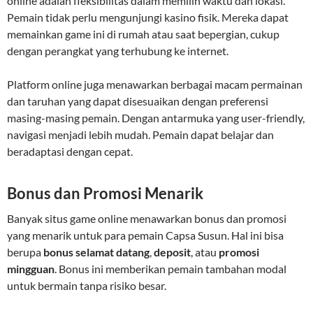
online adalah fleksibilitas dalam memilih waktu dan lokasi.
Pemain tidak perlu mengunjungi kasino fisik. Mereka dapat
memainkan game ini di rumah atau saat bepergian, cukup
dengan perangkat yang terhubung ke internet.
Platform online juga menawarkan berbagai macam permainan
dan taruhan yang dapat disesuaikan dengan preferensi
masing-masing pemain. Dengan antarmuka yang user-friendly,
navigasi menjadi lebih mudah. Pemain dapat belajar dan
beradaptasi dengan cepat.
Bonus dan Promosi Menarik
Banyak situs game online menawarkan bonus dan promosi
yang menarik untuk para pemain Capsa Susun. Hal ini bisa
berupa
bonus selamat datang
,
deposit
, atau
promosi
mingguan
. Bonus ini memberikan pemain tambahan modal
untuk bermain tanpa risiko besar.