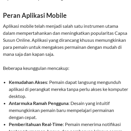
Peran Aplikasi Mobile
Aplikasi mobile telah menjadi salah satu instrumen utama
dalam mempertahankan dan meningkatkan popularitas Capsa
Susun Online. Aplikasi yang dirancang khusus memungkinkan
para pemain untuk mengakses permainan dengan mudah di
mana saja dan kapan saja.
Beberapa keunggulan mencakup:
Kemudahan Akses
: Pemain dapat langsung mengunduh
aplikasi di perangkat mereka tanpa perlu akses ke komputer
desktop.
Antarmuka Ramah Pengguna
: Desain yang intuitif
memungkinkan pemain baru mempelajari permainan
dengan cepat.
Pemberitahuan Real-Time
: Pemain menerima notifikasi