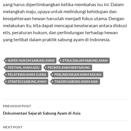
yang harus dipertimbangkan ketika membahas isu ini. Dalam
melangkah maju, upaya untuk melindungi kehidupan dan
kesejahteraan hewan haruslah menjadi fokus utama. Dengan
melakukan itu, kita dapat mencapai keselarasan antara diskusi
etis, peraturan hukum, dan perlindungan terhadap hewan
yang terlibat dalam praktik sabung ayam di Indonesia.
ASPEK HUKUM SABUNG AYAM
ETIKA DALAM SABUNG AYAM
FESTIVAL AYAM ADU
PECINTA AYAM BERTARUNG
PELATIHAN AYAM JUARA
PERLINDUNGAN AYAM ADUAN
STRATEGI SABUNG AYAM
TRADISI SABUNG AYAM ASIA
Post
PREVIOUS POST
navigation
Dokumentasi Sejarah Sabung Ayam di Asia
NEXT POST