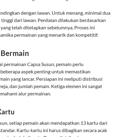
bandingkan dengan lawan. Untuk menang, minimal dua
h tinggi dari lawan. Penilaian dilakukan berdasarkan
 yang telah ditetapkan sebelumnya. Proses ini
amika permainan yang menarik dan kompetitif.
 Bermain
i permainan Capsa Susun, pemain perlu
beberapa aspek penting untuk memastikan
in yang lancar. Persiapan ini meliputi distribusi
eja, dan jumlah pemain. Ketiga elemen ini sangat
emahami alur permainan.
Kartu
un, setiap pemain akan mendapatkan 13 kartu dari
standar. Kartu-kartu ini harus dibagikan secara acak