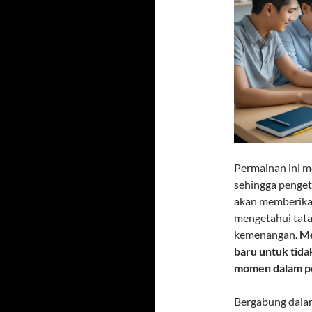
Permainan ini me
sehingga penget
akan memberikan
mengetahui tata
kemenangan.
Me
baru untuk tida
momen dalam p
Bergabung dala