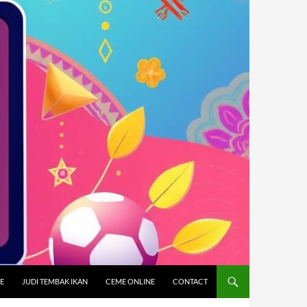
E
JUDI TEMBAK IKAN
CEME ONLINE
CONTACT