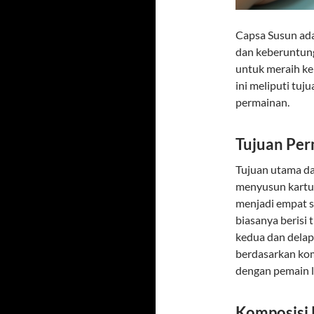
Capsa Susun ad
dan keberuntun
untuk meraih ke
ini meliputi tuj
permainan.
Tujuan Pe
Tujuan utama d
menyusun kartu 
menjadi empat su
biasanya berisi t
kedua dan delap
berdasarkan ko
dengan pemain l
Komposisi 