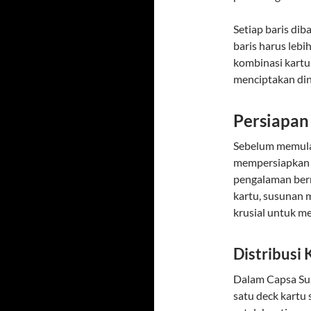
Setiap baris di
baris harus lebi
kombinasi kartu
menciptakan din
Persiapan
Sebelum memula
mempersiapkan 
pengalaman berma
kartu, susunan m
krusial untuk m
Distribusi 
Dalam Capsa Sus
satu deck kartu 