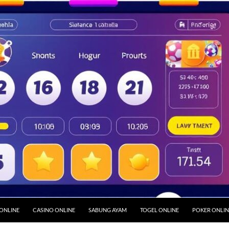
 ONLINE
CASINO ONLINE
SABUNG AYAM
TOGEL ONLINE
POKER ONLIN