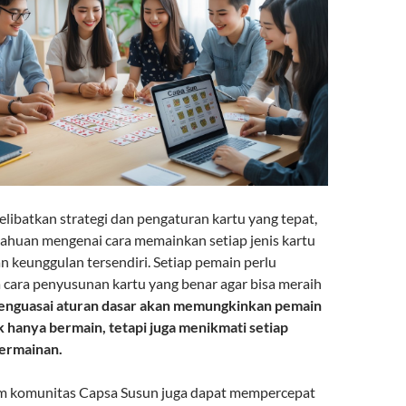
libatkan strategi dan pengaturan kartu yang tepat,
ahuan mengenai cara memainkan setiap jenis kartu
 keunggulan tersendiri. Setiap pemain perlu
 cara penyusunan kartu yang benar agar bisa meraih
nguasai aturan dasar akan memungkinkan pemain
k hanya bermain, tetapi juga menikmati setiap
ermainan.
m komunitas Capsa Susun juga dapat mempercepat