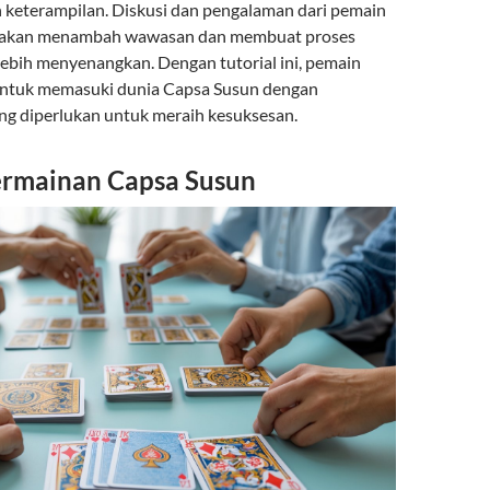
keterampilan. Diskusi dan pengalaman dari pemain
 akan menambah wawasan dan membuat proses
 lebih menyenangkan. Dengan tutorial ini, pemain
untuk memasuki dunia Capsa Susun dengan
g diperlukan untuk meraih kesuksesan.
rmainan Capsa Susun