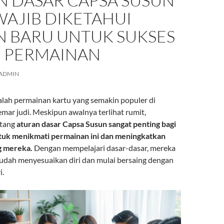
N DASAR CAPSA SUSUN
WAJIB DIKETAHUI
N BARU UNTUK SUKSES
 PERMAINAN
ADMIN
lah permainan kartu yang semakin populer di
mar judi. Meskipun awalnya terlihat rumit,
tang
aturan dasar Capsa Susun sangat penting bagi
tuk menikmati permainan ini dan meningkatkan
g mereka.
Dengan mempelajari dasar-dasar, mereka
dah menyesuaikan diri dan mulai bersaing dengan
i.