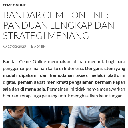
CEME ONLINE
BANDAR CEME ONLINE:
PANDUAN LENGKAP DAN
STRATEGI MENANG
27/02/2025
ADMIN
Bandar Ceme Online merupakan pilihan menarik bagi para
penggemar permainan kartu di Indonesia.
Dengan sistem yang
mudah dipahami dan kemudahan akses melalui platform
digital, pemain dapat menikmati pengalaman bermain kapan
saja dan di mana saja.
Permainan ini tidak hanya menawarkan
hiburan, tetapi juga peluang untuk menghasilkan keuntungan.