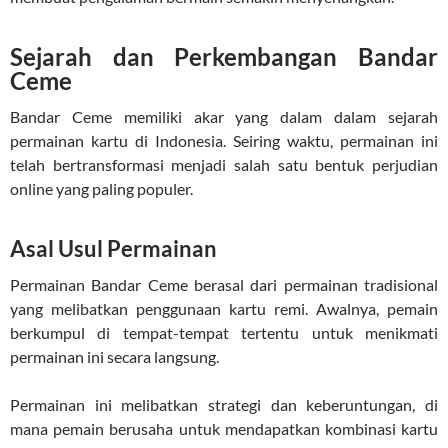
Sejarah dan Perkembangan Bandar
Ceme
Bandar Ceme memiliki akar yang dalam dalam sejarah
permainan kartu di Indonesia. Seiring waktu, permainan ini
telah bertransformasi menjadi salah satu bentuk perjudian
online yang paling populer.
Asal Usul Permainan
Permainan Bandar Ceme berasal dari permainan tradisional
yang melibatkan penggunaan kartu remi. Awalnya, pemain
berkumpul di tempat-tempat tertentu untuk menikmati
permainan ini secara langsung.
Permainan ini melibatkan strategi dan keberuntungan, di
mana pemain berusaha untuk mendapatkan kombinasi kartu