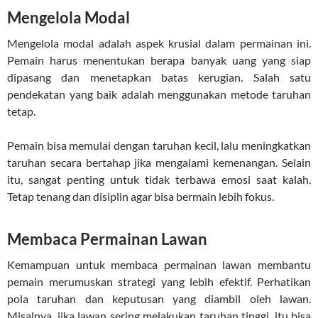
Mengelola Modal
Mengelola modal adalah aspek krusial dalam permainan ini.
Pemain harus menentukan berapa banyak uang yang siap
dipasang dan menetapkan batas kerugian. Salah satu
pendekatan yang baik adalah menggunakan metode taruhan
tetap.
Pemain bisa memulai dengan taruhan kecil, lalu meningkatkan
taruhan secara bertahap jika mengalami kemenangan. Selain
itu, sangat penting untuk tidak terbawa emosi saat kalah.
Tetap tenang dan disiplin agar bisa bermain lebih fokus.
Membaca Permainan Lawan
Kemampuan untuk membaca permainan lawan membantu
pemain merumuskan strategi yang lebih efektif. Perhatikan
pola taruhan dan keputusan yang diambil oleh lawan.
Misalnya, jika lawan sering melakukan taruhan tinggi, itu bisa