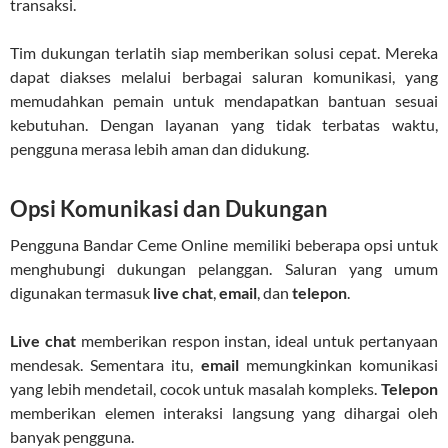
transaksi.
Tim dukungan terlatih siap memberikan solusi cepat. Mereka
dapat diakses melalui berbagai saluran komunikasi, yang
memudahkan pemain untuk mendapatkan bantuan sesuai
kebutuhan. Dengan layanan yang tidak terbatas waktu,
pengguna merasa lebih aman dan didukung.
Opsi Komunikasi dan Dukungan
Pengguna Bandar Ceme Online memiliki beberapa opsi untuk
menghubungi dukungan pelanggan. Saluran yang umum
digunakan termasuk
live chat
,
email
, dan
telepon
.
Live chat
memberikan respon instan, ideal untuk pertanyaan
mendesak. Sementara itu,
email
memungkinkan komunikasi
yang lebih mendetail, cocok untuk masalah kompleks.
Telepon
memberikan elemen interaksi langsung yang dihargai oleh
banyak pengguna.