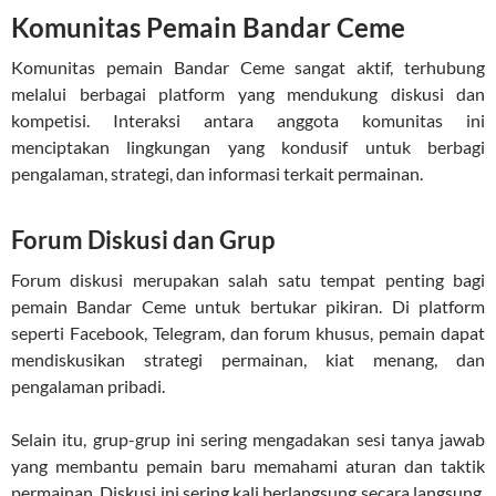
Komunitas Pemain Bandar Ceme
Komunitas pemain Bandar Ceme sangat aktif, terhubung
melalui berbagai platform yang mendukung diskusi dan
kompetisi. Interaksi antara anggota komunitas ini
menciptakan lingkungan yang kondusif untuk berbagi
pengalaman, strategi, dan informasi terkait permainan.
Forum Diskusi dan Grup
Forum diskusi merupakan salah satu tempat penting bagi
pemain Bandar Ceme untuk bertukar pikiran. Di platform
seperti Facebook, Telegram, dan forum khusus, pemain dapat
mendiskusikan strategi permainan, kiat menang, dan
pengalaman pribadi.
Selain itu, grup-grup ini sering mengadakan sesi tanya jawab
yang membantu pemain baru memahami aturan dan taktik
permainan. Diskusi ini sering kali berlangsung secara langsung,