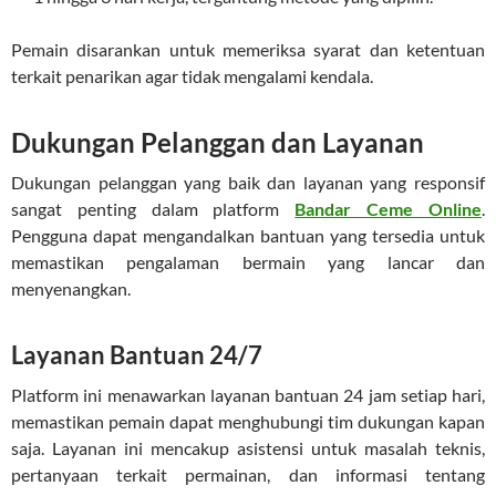
Pemain disarankan untuk memeriksa syarat dan ketentuan
terkait penarikan agar tidak mengalami kendala.
Dukungan Pelanggan dan Layanan
Dukungan pelanggan yang baik dan layanan yang responsif
sangat penting dalam platform
Bandar Ceme Online
.
Pengguna dapat mengandalkan bantuan yang tersedia untuk
memastikan pengalaman bermain yang lancar dan
menyenangkan.
Layanan Bantuan 24/7
Platform ini menawarkan layanan bantuan 24 jam setiap hari,
memastikan pemain dapat menghubungi tim dukungan kapan
saja. Layanan ini mencakup asistensi untuk masalah teknis,
pertanyaan terkait permainan, dan informasi tentang