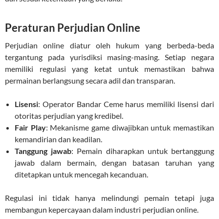
Peraturan Perjudian Online
Perjudian online diatur oleh hukum yang berbeda-beda
tergantung pada yurisdiksi masing-masing. Setiap negara
memiliki regulasi yang ketat untuk memastikan bahwa
permainan berlangsung secara adil dan transparan.
Lisensi
: Operator Bandar Ceme harus memiliki lisensi dari
otoritas perjudian yang kredibel.
Fair Play
: Mekanisme game diwajibkan untuk memastikan
kemandirian dan keadilan.
Tanggung jawab
: Pemain diharapkan untuk bertanggung
jawab dalam bermain, dengan batasan taruhan yang
ditetapkan untuk mencegah kecanduan.
Regulasi ini tidak hanya melindungi pemain tetapi juga
membangun kepercayaan dalam industri perjudian online.