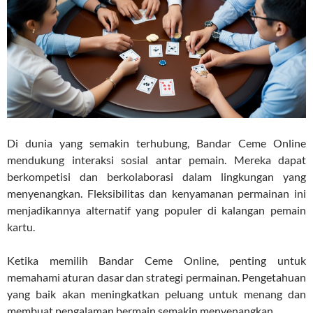
Di dunia yang semakin terhubung, Bandar Ceme Online
mendukung interaksi sosial antar pemain. Mereka dapat
berkompetisi dan berkolaborasi dalam lingkungan yang
menyenangkan. Fleksibilitas dan kenyamanan permainan ini
menjadikannya alternatif yang populer di kalangan pemain
kartu.
Ketika memilih Bandar Ceme Online, penting untuk
memahami aturan dasar dan strategi permainan. Pengetahuan
yang baik akan meningkatkan peluang untuk menang dan
membuat pengalaman bermain semakin menyenangkan.