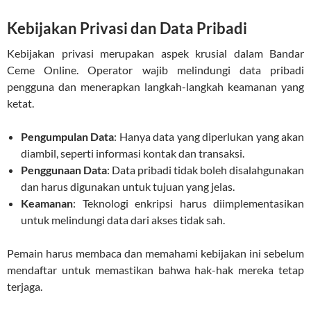
Kebijakan Privasi dan Data Pribadi
Kebijakan privasi merupakan aspek krusial dalam Bandar
Ceme Online. Operator wajib melindungi data pribadi
pengguna dan menerapkan langkah-langkah keamanan yang
ketat.
Pengumpulan Data
: Hanya data yang diperlukan yang akan
diambil, seperti informasi kontak dan transaksi.
Penggunaan Data
: Data pribadi tidak boleh disalahgunakan
dan harus digunakan untuk tujuan yang jelas.
Keamanan
: Teknologi enkripsi harus diimplementasikan
untuk melindungi data dari akses tidak sah.
Pemain harus membaca dan memahami kebijakan ini sebelum
mendaftar untuk memastikan bahwa hak-hak mereka tetap
terjaga.