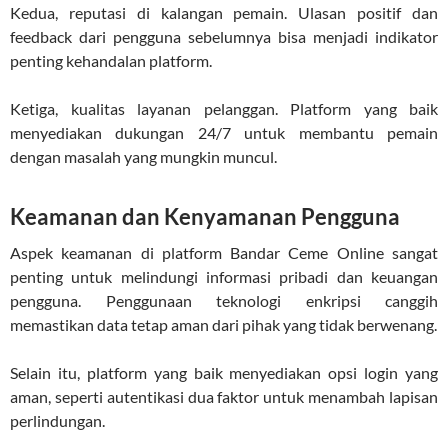
Kedua, reputasi di kalangan pemain. Ulasan positif dan
feedback dari pengguna sebelumnya bisa menjadi indikator
penting kehandalan platform.
Ketiga, kualitas layanan pelanggan. Platform yang baik
menyediakan dukungan 24/7 untuk membantu pemain
dengan masalah yang mungkin muncul.
Keamanan dan Kenyamanan Pengguna
Aspek keamanan di platform Bandar Ceme Online sangat
penting untuk melindungi informasi pribadi dan keuangan
pengguna. Penggunaan teknologi enkripsi canggih
memastikan data tetap aman dari pihak yang tidak berwenang.
Selain itu, platform yang baik menyediakan opsi login yang
aman, seperti autentikasi dua faktor untuk menambah lapisan
perlindungan.