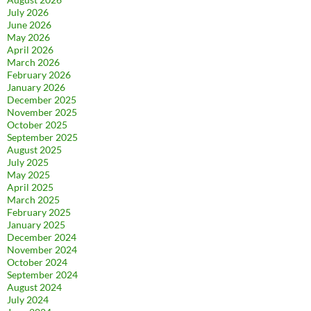
July 2026
June 2026
May 2026
April 2026
March 2026
February 2026
January 2026
December 2025
November 2025
October 2025
September 2025
August 2025
July 2025
May 2025
April 2025
March 2025
February 2025
January 2025
December 2024
November 2024
October 2024
September 2024
August 2024
July 2024