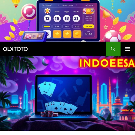
Search
OLXTOTO
SKIP
PRIMAR
TO
MENU
CONTENT