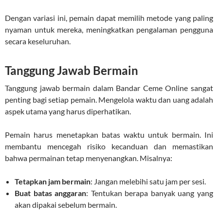
Dengan variasi ini, pemain dapat memilih metode yang paling
nyaman untuk mereka, meningkatkan pengalaman pengguna
secara keseluruhan.
Tanggung Jawab Bermain
Tanggung jawab bermain dalam Bandar Ceme Online sangat
penting bagi setiap pemain. Mengelola waktu dan uang adalah
aspek utama yang harus diperhatikan.
Pemain harus menetapkan batas waktu untuk bermain. Ini
membantu mencegah risiko kecanduan dan memastikan
bahwa permainan tetap menyenangkan. Misalnya:
Tetapkan jam bermain
: Jangan melebihi satu jam per sesi.
Buat batas anggaran
: Tentukan berapa banyak uang yang
akan dipakai sebelum bermain.