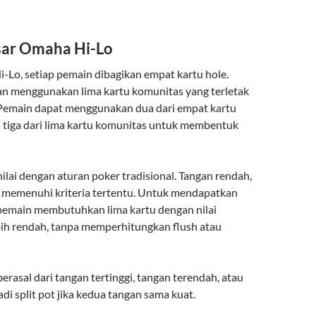
sar Omaha Hi-Lo
Lo, setiap pemain dibagikan empat kartu hole.
n menggunakan lima kartu komunitas yang terletak
 Pemain dapat menggunakan dua dari empat kartu
 tiga dari lima kartu komunitas untuk membentuk
nilai dengan aturan poker tradisional. Tangan rendah,
rus memenuhi kriteria tertentu. Untuk mendapatkan
pemain membutuhkan lima kartu dengan nilai
bih rendah, tanpa memperhitungkan flush atau
rasal dari tangan tertinggi, tangan terendah, atau
adi split pot jika kedua tangan sama kuat.