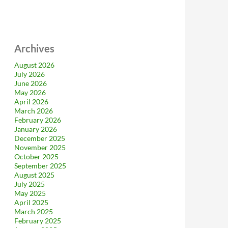
Archives
August 2026
July 2026
June 2026
May 2026
April 2026
March 2026
February 2026
January 2026
December 2025
November 2025
October 2025
September 2025
August 2025
July 2025
May 2025
April 2025
March 2025
February 2025