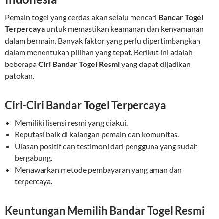
Pemain togel yang cerdas akan selalu mencari
Bandar Togel
Terpercaya
untuk memastikan keamanan dan kenyamanan
dalam bermain. Banyak faktor yang perlu dipertimbangkan
dalam menentukan pilihan yang tepat. Berikut ini adalah
beberapa
Ciri Bandar Togel Resmi
yang dapat dijadikan
patokan.
Ciri-Ciri Bandar Togel Terpercaya
Memiliki lisensi resmi yang diakui.
Reputasi baik di kalangan pemain dan komunitas.
Ulasan positif dan testimoni dari pengguna yang sudah
bergabung.
Menawarkan metode pembayaran yang aman dan
terpercaya.
Keuntungan Memilih Bandar Togel Resmi