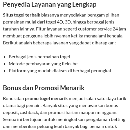
Penyedia Layanan yang Lengkap
Situs togel terbaik
biasanya menyediakan beragam pilihan
permainan mulai dari togel 4D, 3D, hingga berbagai jenis
taruhan lainnya. Fitur layanan seperti customer service 24 jam
membuat pengguna lebih nyaman ketika mengalami kendala.
Berikut adalah beberapa layanan yang dapat diharapkan:
Berbagai jenis permainan togel.
Metode pembayaran yang fleksibel.
Platform yang mudah diakses di berbagai perangkat.
Bonus dan Promosi Menarik
Bonus dan
promo togel menarik
menjadi salah satu daya tarik
utama bagi pemain. Banyak situs yang menawarkan bonus
deposit, cashback, dan promosi harian maupun mingguan.
Semua ini bertujuan untuk meningkatkan pengalaman betting
dan memberikan peluang lebih banyak bagi pemain untuk