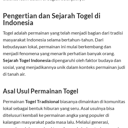
Pengertian dan Sejarah Togel di
Indonesia
Togel adalah permainan yang telah menjadi bagian dari tradisi
masyarakat Indonesia selama bertahun-tahun. Dari
kebudayaan lokal, permainan ini mulai berkembang dan
menjadi fenomena yang menarik perhatian banyak orang.
Sejarah Togel Indonesia
dipengaruhi oleh faktor budaya dan
sosial, yang menjadikannya unik dalam konteks permainan judi
di tanah air.
Asal Usul Permainan Togel
Permainan
Togel Tradisional
biasanya dimainkan di komunitas
lokal sebagai bentuk hiburan yang seru. Asal usulnya bisa
ditelusuri kembali ke permainan angka yang populer di
kalangan masyarakat pada masa lalu. Melalui generasi,