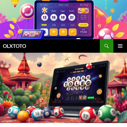
Search
OLXTOTO
SKIP
PRIMAR
TO
MENU
CONTENT