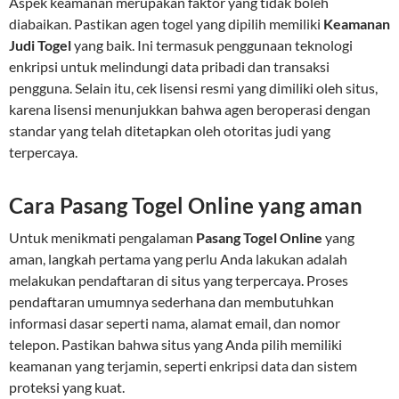
Aspek keamanan merupakan faktor yang tidak boleh
diabaikan. Pastikan agen togel yang dipilih memiliki
Keamanan
Judi Togel
yang baik. Ini termasuk penggunaan teknologi
enkripsi untuk melindungi data pribadi dan transaksi
pengguna. Selain itu, cek lisensi resmi yang dimiliki oleh situs,
karena lisensi menunjukkan bahwa agen beroperasi dengan
standar yang telah ditetapkan oleh otoritas judi yang
terpercaya.
Cara Pasang Togel Online yang aman
Untuk menikmati pengalaman
Pasang Togel Online
yang
aman, langkah pertama yang perlu Anda lakukan adalah
melakukan pendaftaran di situs yang terpercaya. Proses
pendaftaran umumnya sederhana dan membutuhkan
informasi dasar seperti nama, alamat email, dan nomor
telepon. Pastikan bahwa situs yang Anda pilih memiliki
keamanan yang terjamin, seperti enkripsi data dan sistem
proteksi yang kuat.