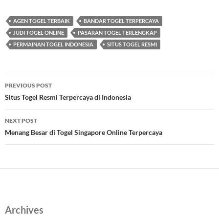
AGEN TOGEL TERBAIK
BANDAR TOGEL TERPERCAYA
JUDI TOGEL ONLINE
PASARAN TOGEL TERLENGKAP
PERMAINAN TOGEL INDONESIA
SITUS TOGEL RESMI
Post
PREVIOUS POST
navigation
Situs Togel Resmi Terpercaya di Indonesia
NEXT POST
Menang Besar di Togel Singapore Online Terpercaya
Archives