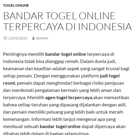
TOGEL ONLINE
BANDAR TOGEL ONLINE
TERPERCAYA DI INDONESIA
12/01/2025
ADMIN
Pentingnya memilih
bandar togel online
terpercaya di
Indonesia tidak bisa dianggap remeh. Dalam dunia judi,
keamanan dan keadilan adalah aspek yang sangat krusial bagi
setiap pemain. Dengan menggunakan platform
judi togel
resmi
, pemain dapat menghindari berbagai risiko penipuan
dan menikmati pengalaman bermain yang lebih aman dan
terpercaya. Memilih
agen togel terpercaya
akan memastikan
bahwa setiap taruhan yang dipasang dijalankan dengan adil,
dan pemain memiliki peluang yang lebih baik untuk meraih
kemenangan. Informasi lebih lanjut mengenai apa yang
membuat sebuah
bandar togel online
dapat dipercaya akan
dibahas lebih dalam di bagian selanjutnya.