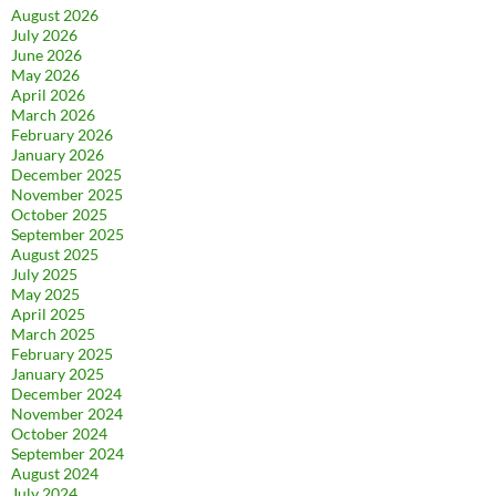
August 2026
July 2026
June 2026
May 2026
April 2026
March 2026
February 2026
January 2026
December 2025
November 2025
October 2025
September 2025
August 2025
July 2025
May 2025
April 2025
March 2025
February 2025
January 2025
December 2024
November 2024
October 2024
September 2024
August 2024
July 2024