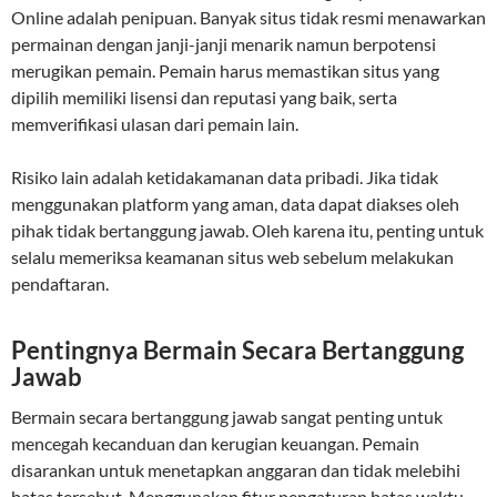
Online adalah penipuan. Banyak situs tidak resmi menawarkan
permainan dengan janji-janji menarik namun berpotensi
merugikan pemain. Pemain harus memastikan situs yang
dipilih memiliki lisensi dan reputasi yang baik, serta
memverifikasi ulasan dari pemain lain.
Risiko lain adalah ketidakamanan data pribadi. Jika tidak
menggunakan platform yang aman, data dapat diakses oleh
pihak tidak bertanggung jawab. Oleh karena itu, penting untuk
selalu memeriksa keamanan situs web sebelum melakukan
pendaftaran.
Pentingnya Bermain Secara Bertanggung
Jawab
Bermain secara bertanggung jawab sangat penting untuk
mencegah kecanduan dan kerugian keuangan. Pemain
disarankan untuk menetapkan anggaran dan tidak melebihi
batas tersebut. Menggunakan fitur pengaturan batas waktu