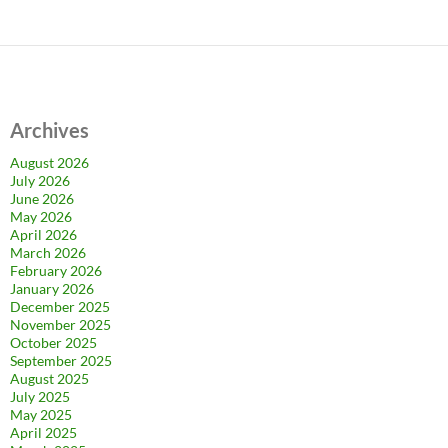
Archives
August 2026
July 2026
June 2026
May 2026
April 2026
March 2026
February 2026
January 2026
December 2025
November 2025
October 2025
September 2025
August 2025
July 2025
May 2025
April 2025