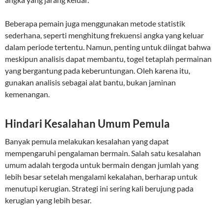
Beberapa pemain juga menggunakan metode statistik
sederhana, seperti menghitung frekuensi angka yang keluar
dalam periode tertentu. Namun, penting untuk diingat bahwa
meskipun analisis dapat membantu, togel tetaplah permainan
yang bergantung pada keberuntungan. Oleh karena itu,
gunakan analisis sebagai alat bantu, bukan jaminan
kemenangan.
Hindari Kesalahan Umum Pemula
Banyak pemula melakukan kesalahan yang dapat
mempengaruhi pengalaman bermain. Salah satu kesalahan
umum adalah tergoda untuk bermain dengan jumlah yang
lebih besar setelah mengalami kekalahan, berharap untuk
menutupi kerugian. Strategi ini sering kali berujung pada
kerugian yang lebih besar.