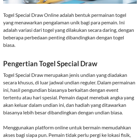
Togel Special Draw Online adalah bentuk permainan togel
yang menawarkan pengalaman unik bagi para pemain. Ini
adalah variasi dari togel yang dilakukan secara daring, dengan
beberapa perbedaan penting dibandingkan dengan togel
biasa.
Pengertian Togel Special Draw
Togel Special Draw merupakan jenis undian yang diadakan
secara khusus, di luar jadwal undian reguler. Dalam permainan
ini, hasil pengundian biasanya berkaitan dengan event
tertentu atau hari spesial. Pemain dapat menebak angka yang
akan keluar dalam undian ini, dan hadiah yang ditawarkan
biasanya lebih besar dibandingkan dengan undian biasa.
Menggunakan platform online untuk bermain memudahkan
akses bagi siapa pun. Pemain tidak perlu pergi ke lokasi fisik,