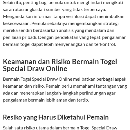
Selain itu, penting bagi pemula untuk menghindari mengikuti
saran atau angka dari sumber yang tidak terpercaya.
Mengandalkan informasi tanpa verifikasi dapat menimbulkan
kekecewaaan. Pemula sebaiknya mengembangkan strategi
mereka sendiri berdasarkan analisis yang mendalam dan
penilaian pribadi. Dengan pendekatan yang tepat, pengalaman
bermain togel dapat lebih menyenangkan dan terkontrol.
Keamanan dan Risiko Bermain Togel
Special Draw Online
Bermain Togel Special Draw Online melibatkan berbagai aspek
keamanan dan risiko. Pemain perlu memahami tantangan yang
ada dan menerapkan langkah-langkah perlindungan agar
pengalaman bermain lebih aman dan tertib.
Resiko yang Harus Diketahui Pemain
Salah satu risiko utama dalam bermain Togel Special Draw