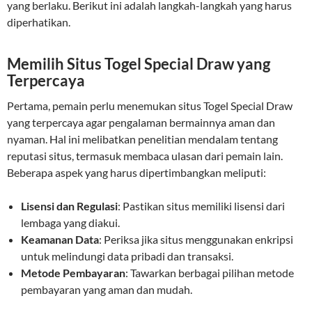
yang berlaku. Berikut ini adalah langkah-langkah yang harus
diperhatikan.
Memilih Situs Togel Special Draw yang
Terpercaya
Pertama, pemain perlu menemukan situs Togel Special Draw
yang terpercaya agar pengalaman bermainnya aman dan
nyaman. Hal ini melibatkan penelitian mendalam tentang
reputasi situs, termasuk membaca ulasan dari pemain lain.
Beberapa aspek yang harus dipertimbangkan meliputi:
Lisensi dan Regulasi
: Pastikan situs memiliki lisensi dari
lembaga yang diakui.
Keamanan Data
: Periksa jika situs menggunakan enkripsi
untuk melindungi data pribadi dan transaksi.
Metode Pembayaran
: Tawarkan berbagai pilihan metode
pembayaran yang aman dan mudah.