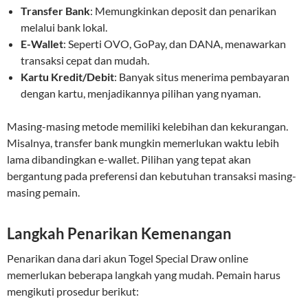
Transfer Bank
: Memungkinkan deposit dan penarikan
melalui bank lokal.
E-Wallet
: Seperti OVO, GoPay, dan DANA, menawarkan
transaksi cepat dan mudah.
Kartu Kredit/Debit
: Banyak situs menerima pembayaran
dengan kartu, menjadikannya pilihan yang nyaman.
Masing-masing metode memiliki kelebihan dan kekurangan.
Misalnya, transfer bank mungkin memerlukan waktu lebih
lama dibandingkan e-wallet. Pilihan yang tepat akan
bergantung pada preferensi dan kebutuhan transaksi masing-
masing pemain.
Langkah Penarikan Kemenangan
Penarikan dana dari akun Togel Special Draw online
memerlukan beberapa langkah yang mudah. Pemain harus
mengikuti prosedur berikut: