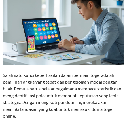
Salah satu kunci keberhasilan dalam bermain togel adalah
pemilihan angka yang tepat dan pengelolaan modal dengan
bijak. Pemula harus belajar bagaimana membaca statistik dan
mengidentifikasi pola untuk membuat keputusan yang lebih
strategis. Dengan mengikuti panduan ini, mereka akan
memiliki landasan yang kuat untuk memasuki dunia togel
online.