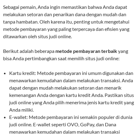
Sebagai pemain, Anda ingin memastikan bahwa Anda dapat
melakukan setoran dan penarikan dana dengan mudah dan
tanpa hambatan. Oleh karena itu, penting untuk mengetahui
metode pembayaran yang paling terpercaya dan efisien yang
ditawarkan oleh situs judi online.
Berikut adalah beberapa
metode pembayaran terbaik
yang
bisa Anda pertimbangkan saat memilih situs judi online:
Kartu kredit: Metode pembayaran ini umum digunakan dan
menawarkan kemudahan dalam melakukan transaksi. Anda
dapat dengan mudah melakukan setoran dan menarik
kemenangan Anda dengan kartu kredit Anda. Pastikan situs
judi online yang Anda pilih menerima jenis kartu kredit yang
Anda miliki.
E-wallet: Metode pembayaran ini semakin populer di dunia
judi online. E-wallet seperti OVO, GoPay, dan Dana
menawarkan kemudahan dalam melakukan transaksi