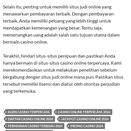
Selain itu, penting untuk memilih situs judi online yang
menawarkan pembayaran terbaik. Dengan pembayaran
terbaik, Anda memiliki peluang yang lebih tinggi untuk
mendapatkan kemenangan yang besar. Tentu saja,
memenangkan uang adalah salah satu tujuan utama dalam
bermain casino online.
Terakhir, hindari situs-situs penipuan dan pastikan Anda
hanya bermain di situs-situs casino online terpercaya. Kami
merekomendasikan untuk melakukan penelitian sebelum
bergabung dengan situs judi online mana pun. Pastikan situs
tersebut memiliki lisensi dan diatur oleh otoritas perjudian
yang terkemuka.
AGEN CASINO TERPERCAYA
CASINO ONLINE TERPERCAYA 2024
DAFTAR CASINO ONLINE 2024
JACKPOT CASINO ONLINE 2024
PERMAINAN CASINO TERBARU 2024
PROMO CASINO 2024