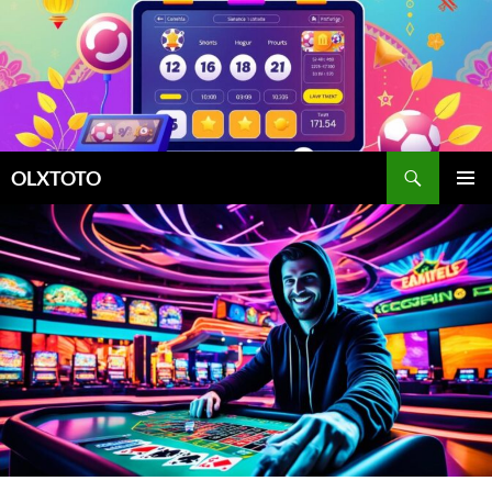
Search
OLXTOTO
SKIP
PRIMAR
TO
MENU
CONTENT