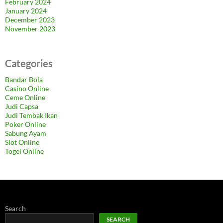
February 2024
January 2024
December 2023
November 2023
Categories
Bandar Bola
Casino Online
Ceme Online
Judi Capsa
Judi Tembak Ikan
Poker Online
Sabung Ayam
Slot Online
Togel Online
Search
SEARCH