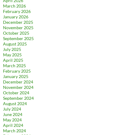
April 2026
March 2026
February 2026
January 2026
December 2025
November 2025
October 2025
September 2025
August 2025
July 2025
May 2025
April 2025
March 2025
February 2025
January 2025
December 2024
November 2024
October 2024
September 2024
August 2024
July 2024
June 2024
May 2024
April 2024
March 2024