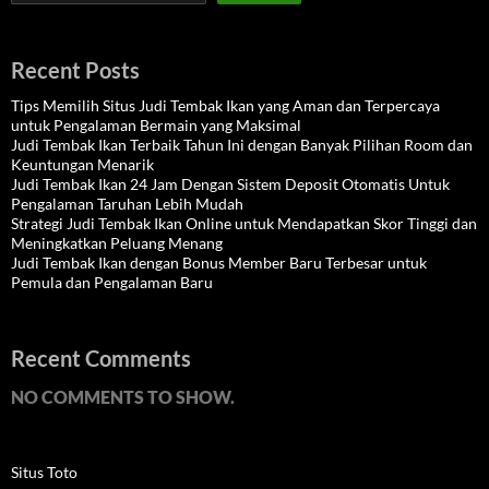
Recent Posts
Tips Memilih Situs Judi Tembak Ikan yang Aman dan Terpercaya
untuk Pengalaman Bermain yang Maksimal
Judi Tembak Ikan Terbaik Tahun Ini dengan Banyak Pilihan Room dan
Keuntungan Menarik
Judi Tembak Ikan 24 Jam Dengan Sistem Deposit Otomatis Untuk
Pengalaman Taruhan Lebih Mudah
Strategi Judi Tembak Ikan Online untuk Mendapatkan Skor Tinggi dan
Meningkatkan Peluang Menang
Judi Tembak Ikan dengan Bonus Member Baru Terbesar untuk
Pemula dan Pengalaman Baru
Recent Comments
NO COMMENTS TO SHOW.
Situs Toto