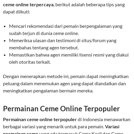
ceme online terpercaya
, berikut adalah beberapa tips yang
dapat diikuti:
Mencari rekomendasi dari pemain berpengalaman yang
sudah terjun di dunia ceme online.
Memeriksa ulasan dan testimoni di situs/forum yang
membahas tentang agen tersebut.
Memastikan bahwa agen memiliki lisensi resmi yang diakui
oleh otoritas terkait.
Dengan menerapkan metode ini, pemain dapat meningkatkan
peluang dalam menemukan agen yang dapat diandalkan dan
meningkatkan pengalaman bermain mereka.
Permainan Ceme Online Terpopuler
Permainan ceme online terpopuler
di Indonesia menawarkan
berbagai variasi yang menarik untuk para pemain.
Variasi
permainan ceme
yang ada termasuk Ceme Kecil dan Ceme