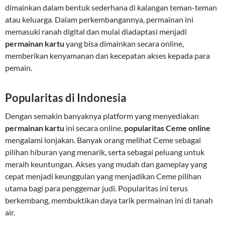
dimainkan dalam bentuk sederhana di kalangan teman-teman
atau keluarga. Dalam perkembangannya, permainan ini
memasuki ranah digital dan mulai diadaptasi menjadi
permainan kartu
yang bisa dimainkan secara online,
memberikan kenyamanan dan kecepatan akses kepada para
pemain.
Popularitas di Indonesia
Dengan semakin banyaknya platform yang menyediakan
permainan kartu
ini secara online,
popularitas Ceme online
mengalami lonjakan. Banyak orang melihat Ceme sebagai
pilihan hiburan yang menarik, serta sebagai peluang untuk
meraih keuntungan. Akses yang mudah dan gameplay yang
cepat menjadi keunggulan yang menjadikan Ceme pilihan
utama bagi para penggemar judi. Popularitas ini terus
berkembang, membuktikan daya tarik permainan ini di tanah
air.