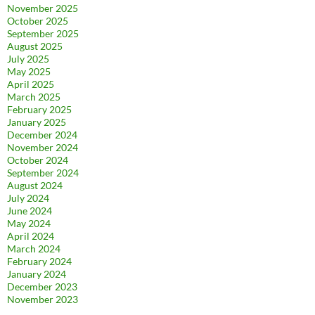
November 2025
October 2025
September 2025
August 2025
July 2025
May 2025
April 2025
March 2025
February 2025
January 2025
December 2024
November 2024
October 2024
September 2024
August 2024
July 2024
June 2024
May 2024
April 2024
March 2024
February 2024
January 2024
December 2023
November 2023