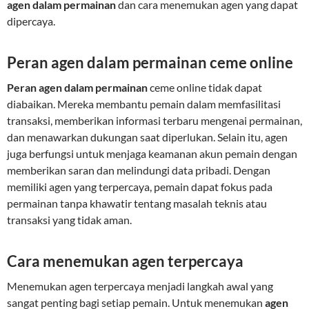
agen dalam permainan
dan cara menemukan agen yang dapat
dipercaya.
Peran agen dalam permainan ceme online
Peran agen dalam permainan
ceme online tidak dapat
diabaikan. Mereka membantu pemain dalam memfasilitasi
transaksi, memberikan informasi terbaru mengenai permainan,
dan menawarkan dukungan saat diperlukan. Selain itu, agen
juga berfungsi untuk menjaga keamanan akun pemain dengan
memberikan saran dan melindungi data pribadi. Dengan
memiliki agen yang terpercaya, pemain dapat fokus pada
permainan tanpa khawatir tentang masalah teknis atau
transaksi yang tidak aman.
Cara menemukan agen terpercaya
Menemukan agen terpercaya menjadi langkah awal yang
sangat penting bagi setiap pemain. Untuk menemukan
agen