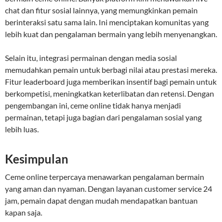
chat dan fitur sosial lainnya, yang memungkinkan pemain
berinteraksi satu sama lain. Ini menciptakan komunitas yang
lebih kuat dan pengalaman bermain yang lebih menyenangkan.
Selain itu, integrasi permainan dengan media sosial
memudahkan pemain untuk berbagi nilai atau prestasi mereka.
Fitur leaderboard juga memberikan insentif bagi pemain untuk
berkompetisi, meningkatkan keterlibatan dan retensi. Dengan
pengembangan ini, ceme online tidak hanya menjadi
permainan, tetapi juga bagian dari pengalaman sosial yang
lebih luas.
Kesimpulan
Ceme online terpercaya menawarkan pengalaman bermain
yang aman dan nyaman. Dengan layanan customer service 24
jam, pemain dapat dengan mudah mendapatkan bantuan
kapan saja.