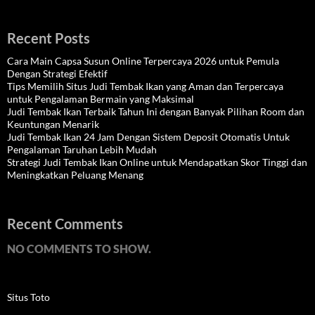
Recent Posts
Cara Main Capsa Susun Online Terpercaya 2026 untuk Pemula
Dengan Strategi Efektif
Tips Memilih Situs Judi Tembak Ikan yang Aman dan Terpercaya
untuk Pengalaman Bermain yang Maksimal
Judi Tembak Ikan Terbaik Tahun Ini dengan Banyak Pilihan Room dan
Keuntungan Menarik
Judi Tembak Ikan 24 Jam Dengan Sistem Deposit Otomatis Untuk
Pengalaman Taruhan Lebih Mudah
Strategi Judi Tembak Ikan Online untuk Mendapatkan Skor Tinggi dan
Meningkatkan Peluang Menang
Recent Comments
NO COMMENTS TO SHOW.
Situs Toto