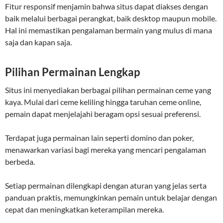
Fitur responsif menjamin bahwa situs dapat diakses dengan
baik melalui berbagai perangkat, baik desktop maupun mobile.
Hal ini memastikan pengalaman bermain yang mulus di mana
saja dan kapan saja.
Pilihan Permainan Lengkap
Situs ini menyediakan berbagai pilihan permainan ceme yang
kaya. Mulai dari ceme keliling hingga taruhan ceme online,
pemain dapat menjelajahi beragam opsi sesuai preferensi.
Terdapat juga permainan lain seperti domino dan poker,
menawarkan variasi bagi mereka yang mencari pengalaman
berbeda.
Setiap permainan dilengkapi dengan aturan yang jelas serta
panduan praktis, memungkinkan pemain untuk belajar dengan
cepat dan meningkatkan keterampilan mereka.