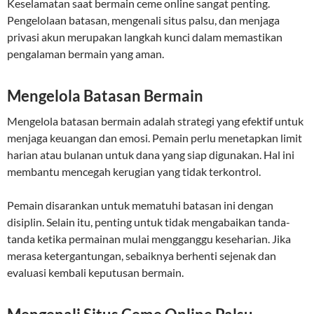
Keselamatan saat bermain ceme online sangat penting.
Pengelolaan batasan, mengenali situs palsu, dan menjaga
privasi akun merupakan langkah kunci dalam memastikan
pengalaman bermain yang aman.
Mengelola Batasan Bermain
Mengelola batasan bermain adalah strategi yang efektif untuk
menjaga keuangan dan emosi. Pemain perlu menetapkan limit
harian atau bulanan untuk dana yang siap digunakan. Hal ini
membantu mencegah kerugian yang tidak terkontrol.
Pemain disarankan untuk mematuhi batasan ini dengan
disiplin. Selain itu, penting untuk tidak mengabaikan tanda-
tanda ketika permainan mulai mengganggu keseharian. Jika
merasa ketergantungan, sebaiknya berhenti sejenak dan
evaluasi kembali keputusan bermain.