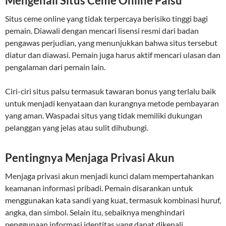
Mengenali Situs Ceme Online Palsu
Situs ceme online yang tidak terpercaya berisiko tinggi bagi
pemain. Diawali dengan mencari lisensi resmi dari badan
pengawas perjudian, yang menunjukkan bahwa situs tersebut
diatur dan diawasi. Pemain juga harus aktif mencari ulasan dan
pengalaman dari pemain lain.
Ciri-ciri situs palsu termasuk tawaran bonus yang terlalu baik
untuk menjadi kenyataan dan kurangnya metode pembayaran
yang aman. Waspadai situs yang tidak memiliki dukungan
pelanggan yang jelas atau sulit dihubungi.
Pentingnya Menjaga Privasi Akun
Menjaga privasi akun menjadi kunci dalam mempertahankan
keamanan informasi pribadi. Pemain disarankan untuk
menggunakan kata sandi yang kuat, termasuk kombinasi huruf,
angka, dan simbol. Selain itu, sebaiknya menghindari
penggunaan informasi identitas yang dapat dikenali.