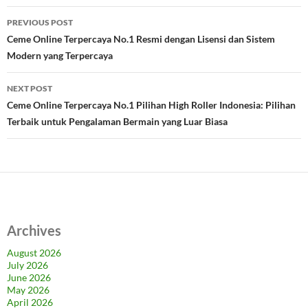
Post
PREVIOUS POST
navigation
Ceme Online Terpercaya No.1 Resmi dengan Lisensi dan Sistem
Modern yang Terpercaya
NEXT POST
Ceme Online Terpercaya No.1 Pilihan High Roller Indonesia: Pilihan
Terbaik untuk Pengalaman Bermain yang Luar Biasa
Archives
August 2026
July 2026
June 2026
May 2026
April 2026