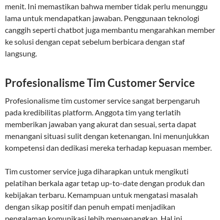
menit. Ini memastikan bahwa member tidak perlu menunggu
lama untuk mendapatkan jawaban. Penggunaan teknologi
canggih seperti chatbot juga membantu mengarahkan member
ke solusi dengan cepat sebelum berbicara dengan staf
langsung.
Profesionalisme Tim Customer Service
Profesionalisme tim customer service sangat berpengaruh
pada kredibilitas platform. Anggota tim yang terlatih
memberikan jawaban yang akurat dan sesuai, serta dapat
menangani situasi sulit dengan ketenangan. Ini menunjukkan
kompetensi dan dedikasi mereka terhadap kepuasan member.
Tim customer service juga diharapkan untuk mengikuti
pelatihan berkala agar tetap up-to-date dengan produk dan
kebijakan terbaru. Kemampuan untuk mengatasi masalah
dengan sikap positif dan penuh empati menjadikan
pengalaman komunikasi lebih menyenangkan. Hal ini