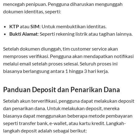
mencegah penipuan. Pengguna diharuskan mengunggah
dokumen identitas, seperti:
KTP
atau
SIM
: Untuk membuktikan identitas.
Bukti Alamat
: Seperti rekening listrik atau tagihan lainnya.
Setelah dokumen diunggah, tim customer service akan
memproses verifikasi. Pengguna akan mendapatkan notifikasi
melalui email setelah proses selesai. Seluruh proses ini
biasanya berlangsung antara 1 hingga 3 hari kerja.
Panduan Deposit dan Penarikan Dana
Setelah akun terverifikasi, pengguna dapat melakukan deposit
dan penarikan dana. Untuk melakukan deposit, mereka
biasanya dapat menggunakan beberapa metode pembayaran
seperti transfer bank, e-wallet, atau kartu kredit. Langkah-
langkah deposit adalah sebagai berikut: