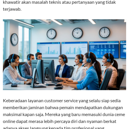
khawatir akan masalah teknis atau pertanyaan yang tidak
terjawab.
Keberadaan layanan customer service yang selalu siap sedia
memberikan jaminan bahwa pemain mendapatkan dukungan
maksimal kapan saja. Mereka yang baru memasuki dunia ceme
online dapat merasa lebih percaya diri dan nyaman berkat
adanya akses langsung kepada tim profesional yang