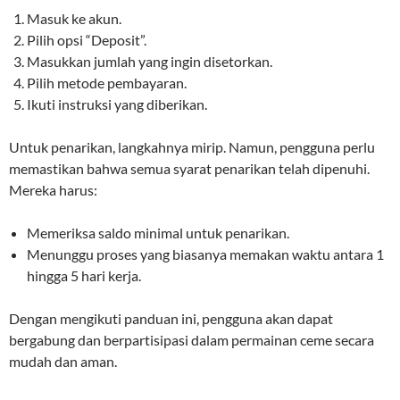
Masuk ke akun.
Pilih opsi “Deposit”.
Masukkan jumlah yang ingin disetorkan.
Pilih metode pembayaran.
Ikuti instruksi yang diberikan.
Untuk penarikan, langkahnya mirip. Namun, pengguna perlu
memastikan bahwa semua syarat penarikan telah dipenuhi.
Mereka harus:
Memeriksa saldo minimal untuk penarikan.
Menunggu proses yang biasanya memakan waktu antara 1
hingga 5 hari kerja.
Dengan mengikuti panduan ini, pengguna akan dapat
bergabung dan berpartisipasi dalam permainan ceme secara
mudah dan aman.