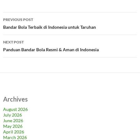
Post
PREVIOUS POST
navigation
Bandar Bola Terbaik di Indonesia untuk Taruhan
NEXT POST
Panduan Bandar Bola Resmi & Aman di Indonesia
Archives
August 2026
July 2026
June 2026
May 2026
April 2026
March 2026