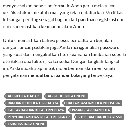
menyelesaikan pengisian formulir, Anda perlu melakukan
verifikasi akun melalui email yang telah didaftarkan. Verifikasi
ini sangat penting sebagai bagian dari
panduan registrasi
dan
untuk memastikan keamanan akun Anda.
Untuk memastikan bahwa proses pendaftaran berjalan
dengan lancar, pastikan juga Anda menggunakan password
yang kuat dan mengaktifkan fitur keamanan tambahan seperti
otentikasi dua faktor jika tersedia. Dengan langkah-langkah
ini, Anda sudah siap untuk mulai bermain dan menikmati
pengalaman
mendaftar di bandar bola
yang terpercaya.
AGEN BOLA TERBAIK
AGEN JUDI BOLA ONLINE
BANDAR JUDI BOLA TERPERCAYA
DAFTAR BANDAR BOLA INDONESIA
DAFTAR BANDAR BOLA TERPERCAYA
PASANG TARUHAN BOLA
PENYEDIA TARUHAN BOLA TERLENGKAP
SITUS TARUHAN BOLA RESMI
TARUHAN BOLA ONLINE