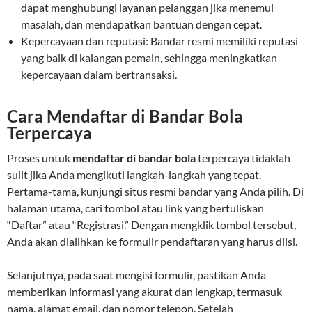
dapat menghubungi layanan pelanggan jika menemui
masalah, dan mendapatkan bantuan dengan cepat.
Kepercayaan dan reputasi: Bandar resmi memiliki reputasi
yang baik di kalangan pemain, sehingga meningkatkan
kepercayaan dalam bertransaksi.
Cara Mendaftar di Bandar Bola
Terpercaya
Proses untuk
mendaftar di bandar bola
terpercaya tidaklah
sulit jika Anda mengikuti langkah-langkah yang tepat.
Pertama-tama, kunjungi situs resmi bandar yang Anda pilih. Di
halaman utama, cari tombol atau link yang bertuliskan
“Daftar” atau “Registrasi.” Dengan mengklik tombol tersebut,
Anda akan dialihkan ke formulir pendaftaran yang harus diisi.
Selanjutnya, pada saat mengisi formulir, pastikan Anda
memberikan informasi yang akurat dan lengkap, termasuk
nama, alamat email, dan nomor telepon. Setelah