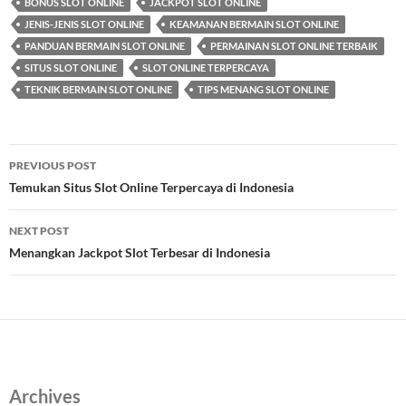
BONUS SLOT ONLINE
JACKPOT SLOT ONLINE
JENIS-JENIS SLOT ONLINE
KEAMANAN BERMAIN SLOT ONLINE
PANDUAN BERMAIN SLOT ONLINE
PERMAINAN SLOT ONLINE TERBAIK
SITUS SLOT ONLINE
SLOT ONLINE TERPERCAYA
TEKNIK BERMAIN SLOT ONLINE
TIPS MENANG SLOT ONLINE
Post
PREVIOUS POST
navigation
Temukan Situs Slot Online Terpercaya di Indonesia
NEXT POST
Menangkan Jackpot Slot Terbesar di Indonesia
Archives