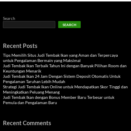
Search
SEARCH
Recent Posts
Tips Memilih Situs Judi Tembak Ikan yang Aman dan Terpercaya
untuk Pengalaman Bermain yang Maksimal
Judi Tembak Ikan Terbaik Tahun Ini dengan Banyak Pilihan Room dan
Keuntungan Menarik
Judi Tembak Ikan 24 Jam Dengan Sistem Deposit Otomatis Untuk
Pengalaman Taruhan Lebih Mudah
Strategi Judi Tembak Ikan Online untuk Mendapatkan Skor Tinggi dan
Meningkatkan Peluang Menang
Judi Tembak Ikan dengan Bonus Member Baru Terbesar untuk
Pemula dan Pengalaman Baru
Recent Comments