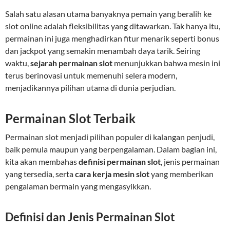
Salah satu alasan utama banyaknya pemain yang beralih ke
slot online adalah fleksibilitas yang ditawarkan. Tak hanya itu,
permainan ini juga menghadirkan fitur menarik seperti bonus
dan jackpot yang semakin menambah daya tarik. Seiring
waktu,
sejarah permainan slot
menunjukkan bahwa mesin ini
terus berinovasi untuk memenuhi selera modern,
menjadikannya pilihan utama di dunia perjudian.
Permainan Slot Terbaik
Permainan slot menjadi pilihan populer di kalangan penjudi,
baik pemula maupun yang berpengalaman. Dalam bagian ini,
kita akan membahas
definisi permainan slot
, jenis permainan
yang tersedia, serta
cara kerja mesin slot
yang memberikan
pengalaman bermain yang mengasyikkan.
Definisi dan Jenis Permainan Slot