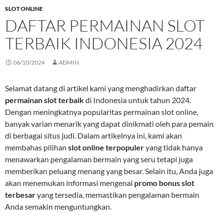
SLOT ONLINE
DAFTAR PERMAINAN SLOT
TERBAIK INDONESIA 2024
06/10/2024
ADMIN
Selamat datang di artikel kami yang menghadirkan daftar
permainan slot terbaik
di Indonesia untuk tahun 2024.
Dengan meningkatnya popularitas permainan slot online,
banyak varian menarik yang dapat dinikmati oleh para pemain
di berbagai situs judi. Dalam artikelnya ini, kami akan
membahas pilihan
slot online terpopuler
yang tidak hanya
menawarkan pengalaman bermain yang seru tetapi juga
memberikan peluang menang yang besar. Selain itu, Anda juga
akan menemukan informasi mengenai
promo bonus slot
terbesar
yang tersedia, memastikan pengalaman bermain
Anda semakin menguntungkan.