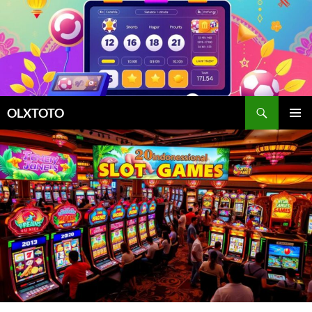
Search
OLXTOTO
SKIP
PRIMAR
TO
MENU
CONTENT