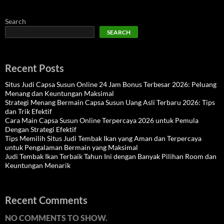
Search
SEARCH
Recent Posts
Situs Judi Capsa Susun Online 24 Jam Bonus Terbesar 2026: Peluang
Menang dan Keuntungan Maksimal
Strategi Menang Bermain Capsa Susun Uang Asli Terbaru 2026: Tips
dan Trik Efektif
Cara Main Capsa Susun Online Terpercaya 2026 untuk Pemula
Dengan Strategi Efektif
Tips Memilih Situs Judi Tembak Ikan yang Aman dan Terpercaya
untuk Pengalaman Bermain yang Maksimal
Judi Tembak Ikan Terbaik Tahun Ini dengan Banyak Pilihan Room dan
Keuntungan Menarik
Recent Comments
NO COMMENTS TO SHOW.