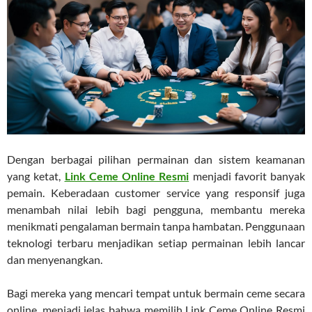
Dengan berbagai pilihan permainan dan sistem keamanan
yang ketat,
Link Ceme Online Resmi
menjadi favorit banyak
pemain. Keberadaan customer service yang responsif juga
menambah nilai lebih bagi pengguna, membantu mereka
menikmati pengalaman bermain tanpa hambatan. Penggunaan
teknologi terbaru menjadikan setiap permainan lebih lancar
dan menyenangkan.
Bagi mereka yang mencari tempat untuk bermain ceme secara
online, menjadi jelas bahwa memilih Link Ceme Online Resmi