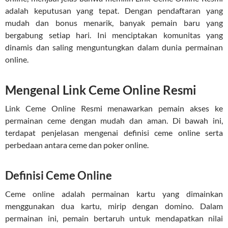
adalah keputusan yang tepat. Dengan pendaftaran yang
mudah dan bonus menarik, banyak pemain baru yang
bergabung setiap hari. Ini menciptakan komunitas yang
dinamis dan saling menguntungkan dalam dunia permainan
online.
Mengenal Link Ceme Online Resmi
Link Ceme Online Resmi menawarkan pemain akses ke
permainan ceme dengan mudah dan aman. Di bawah ini,
terdapat penjelasan mengenai definisi ceme online serta
perbedaan antara ceme dan poker online.
Definisi Ceme Online
Ceme online adalah permainan kartu yang dimainkan
menggunakan dua kartu, mirip dengan domino. Dalam
permainan ini, pemain bertaruh untuk mendapatkan nilai