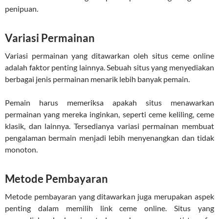
penipuan.
Variasi Permainan
Variasi permainan yang ditawarkan oleh situs ceme online
adalah faktor penting lainnya. Sebuah situs yang menyediakan
berbagai jenis permainan menarik lebih banyak pemain.
Pemain harus memeriksa apakah situs menawarkan
permainan yang mereka inginkan, seperti ceme keliling, ceme
klasik, dan lainnya. Tersedianya variasi permainan membuat
pengalaman bermain menjadi lebih menyenangkan dan tidak
monoton.
Metode Pembayaran
Metode pembayaran yang ditawarkan juga merupakan aspek
penting dalam memilih link ceme online. Situs yang