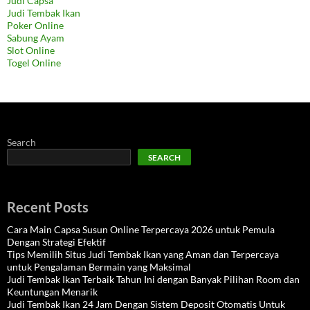
Judi Capsa
Judi Tembak Ikan
Poker Online
Sabung Ayam
Slot Online
Togel Online
Search
SEARCH
Recent Posts
Cara Main Capsa Susun Online Terpercaya 2026 untuk Pemula
Dengan Strategi Efektif
Tips Memilih Situs Judi Tembak Ikan yang Aman dan Terpercaya
untuk Pengalaman Bermain yang Maksimal
Judi Tembak Ikan Terbaik Tahun Ini dengan Banyak Pilihan Room dan
Keuntungan Menarik
Judi Tembak Ikan 24 Jam Dengan Sistem Deposit Otomatis Untuk