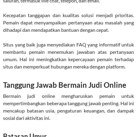
saluran, termasuk live chat, telepon, dan email.
Kecepatan tanggapan dan kualitas solusi menjadi prioritas.
Pemain dapat menyampaikan pertanyaan atau masalah yang
dihadapi dan mendapatkan bantuan dengan cepat.
Situs yang baik juga menyediakan FAQ yang informatif untuk
membantu pemain menemukan jawaban atas pertanyaan
umum. Hal ini meningkatkan kepercayaan pemain terhadap
situs dan memperkuat hubungan mereka dengan platform.
Tanggung Jawab Bermain Judi Online
Bermain judi online mengharuskan pemain untuk
mempertimbangkan beberapa tanggung jawab penting. Hal ini
mencakup batasan usia, pengaturan keuangan, dan dampak
sosial dari aktivitas ini.
Batasan Umur