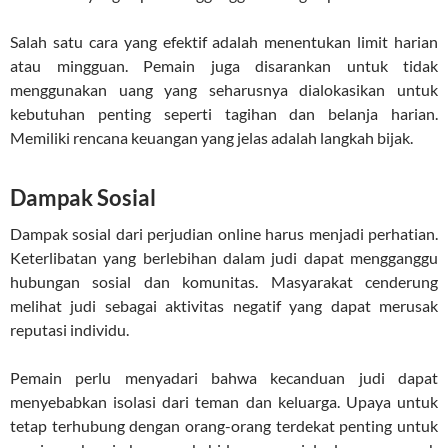
Salah satu cara yang efektif adalah menentukan limit harian
atau mingguan. Pemain juga disarankan untuk tidak
menggunakan uang yang seharusnya dialokasikan untuk
kebutuhan penting seperti tagihan dan belanja harian.
Memiliki rencana keuangan yang jelas adalah langkah bijak.
Dampak Sosial
Dampak sosial dari perjudian online harus menjadi perhatian.
Keterlibatan yang berlebihan dalam judi dapat mengganggu
hubungan sosial dan komunitas. Masyarakat cenderung
melihat judi sebagai aktivitas negatif yang dapat merusak
reputasi individu.
Pemain perlu menyadari bahwa kecanduan judi dapat
menyebabkan isolasi dari teman dan keluarga. Upaya untuk
tetap terhubung dengan orang-orang terdekat penting untuk