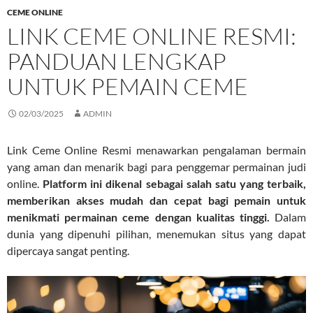
CEME ONLINE
LINK CEME ONLINE RESMI:
PANDUAN LENGKAP
UNTUK PEMAIN CEME
02/03/2025
ADMIN
Link Ceme Online Resmi menawarkan pengalaman bermain
yang aman dan menarik bagi para penggemar permainan judi
online.
Platform ini dikenal sebagai salah satu yang terbaik,
memberikan akses mudah dan cepat bagi pemain untuk
menikmati permainan ceme dengan kualitas tinggi.
Dalam
dunia yang dipenuhi pilihan, menemukan situs yang dapat
dipercaya sangat penting.