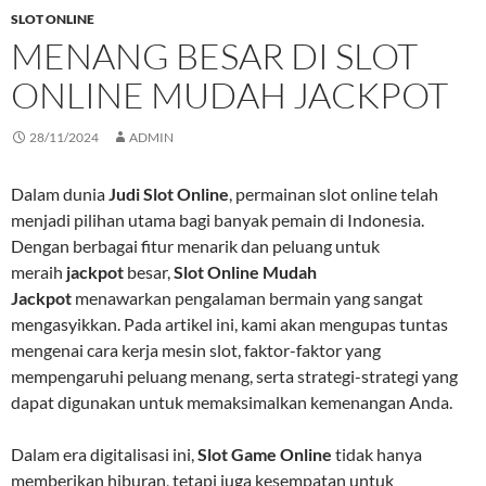
SLOT ONLINE
MENANG BESAR DI SLOT
ONLINE MUDAH JACKPOT
28/11/2024
ADMIN
Dalam dunia
Judi Slot Online
, permainan slot online telah
menjadi pilihan utama bagi banyak pemain di Indonesia.
Dengan berbagai fitur menarik dan peluang untuk
meraih
jackpot
besar,
Slot Online Mudah
Jackpot
menawarkan pengalaman bermain yang sangat
mengasyikkan. Pada artikel ini, kami akan mengupas tuntas
mengenai cara kerja mesin slot, faktor-faktor yang
mempengaruhi peluang menang, serta strategi-strategi yang
dapat digunakan untuk memaksimalkan kemenangan Anda.
Dalam era digitalisasi ini,
Slot Game Online
tidak hanya
memberikan hiburan, tetapi juga kesempatan untuk