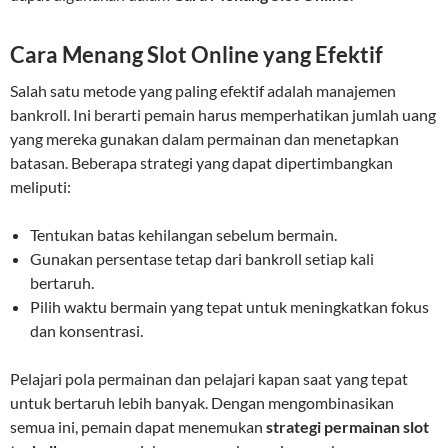
Cara Menang Slot Online yang Efektif
Salah satu metode yang paling efektif adalah manajemen
bankroll. Ini berarti pemain harus memperhatikan jumlah uang
yang mereka gunakan dalam permainan dan menetapkan
batasan. Beberapa strategi yang dapat dipertimbangkan
meliputi:
Tentukan batas kehilangan sebelum bermain.
Gunakan persentase tetap dari bankroll setiap kali
bertaruh.
Pilih waktu bermain yang tepat untuk meningkatkan fokus
dan konsentrasi.
Pelajari pola permainan dan pelajari kapan saat yang tepat
untuk bertaruh lebih banyak. Dengan mengombinasikan
semua ini, pemain dapat menemukan
strategi permainan slot