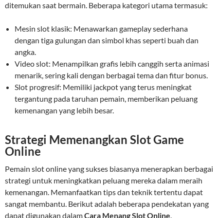
ditemukan saat bermain. Beberapa kategori utama termasuk:
Mesin slot klasik: Menawarkan gameplay sederhana
dengan tiga gulungan dan simbol khas seperti buah dan
angka.
Video slot: Menampilkan grafis lebih canggih serta animasi
menarik, sering kali dengan berbagai tema dan fitur bonus.
Slot progresif: Memiliki jackpot yang terus meningkat
tergantung pada taruhan pemain, memberikan peluang
kemenangan yang lebih besar.
Strategi Memenangkan Slot Game
Online
Pemain slot online yang sukses biasanya menerapkan berbagai
strategi untuk meningkatkan peluang mereka dalam meraih
kemenangan. Memanfaatkan tips dan teknik tertentu dapat
sangat membantu. Berikut adalah beberapa pendekatan yang
dapat digunakan dalam
Cara Menang Slot Online
.