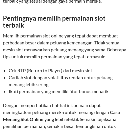
terbaik
yang sesuai dengan gaya bermain mereka.
Pentingnya memilih permainan slot
terbaik
Memilih permainan slot online yang tepat dapat membuat
perbedaan besar dalam peluang kemenangan. Tidak semua
mesin slot menawarkan peluang menang yang sama. Beberapa
tips untuk memilih permainan yang tepat termasuk:
Cek RTP (Return to Player) dari mesin slot.
Carilah slot dengan volatilitas rendah untuk peluang
menang lebih sering.
Ikuti permainan yang memiliki fitur bonus menarik.
Dengan memperhatikan hal-hal ini, pemain dapat
meningkatkan peluang mereka untuk menang dengan
Cara
Menang Slot Online
yang lebih efektif. Semakin bijaksana
pemilihan permainan, semakin besar kemungkinan untuk