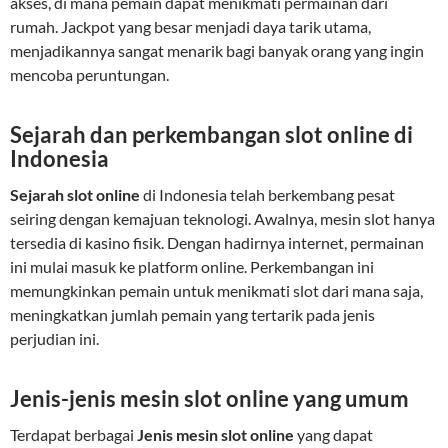
akses, di mana pemain dapat menikmati permainan dari
rumah. Jackpot yang besar menjadi daya tarik utama,
menjadikannya sangat menarik bagi banyak orang yang ingin
mencoba peruntungan.
Sejarah dan perkembangan slot online di
Indonesia
Sejarah slot online
di Indonesia telah berkembang pesat
seiring dengan kemajuan teknologi. Awalnya, mesin slot hanya
tersedia di kasino fisik. Dengan hadirnya internet, permainan
ini mulai masuk ke platform online. Perkembangan ini
memungkinkan pemain untuk menikmati slot dari mana saja,
meningkatkan jumlah pemain yang tertarik pada jenis
perjudian ini.
Jenis-jenis mesin slot online yang umum
Terdapat berbagai
Jenis mesin slot online
yang dapat