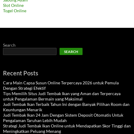
Slot Online
Togel Online
Search
SEARCH
Recent Posts
Cara Main Capsa Susun Online Terpercaya 2026 untuk Pemula
Dengan Strategi Efektif
Tips Memilih Situs Judi Tembak Ikan yang Aman dan Terpercaya
untuk Pengalaman Bermain yang Maksimal
Judi Tembak Ikan Terbaik Tahun Ini dengan Banyak Pilihan Room dan
Keuntungan Menarik
Judi Tembak Ikan 24 Jam Dengan Sistem Deposit Otomatis Untuk
Pengalaman Taruhan Lebih Mudah
Strategi Judi Tembak Ikan Online untuk Mendapatkan Skor Tinggi dan
Meningkatkan Peluang Menang