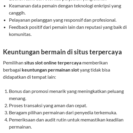
Keamanan data pemain dengan teknologi enkripsi yang
canggih.
Pelayanan pelanggan yang responsif dan profesional.
Feedback positif dari pemain lain dan reputasi yang baik di
komunitas.
Keuntungan bermain di situs terpercaya
Pemilihan
situs slot online terpercaya
memberikan
berbagai
keuntungan permainan slot
yang tidak bisa
didapatkan di tempat lain:
Bonus dan promosi menarik yang meningkatkan peluang
menang.
Proses transaksi yang aman dan cepat.
Beragam pilihan permainan dari penyedia terkemuka.
Pemeriksaan dan audit rutin untuk memastikan keadilan
permainan.