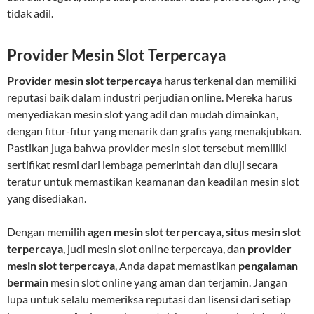
tidak adil.
Provider Mesin Slot Terpercaya
Provider mesin slot terpercaya
harus terkenal dan memiliki
reputasi baik dalam industri perjudian online. Mereka harus
menyediakan mesin slot yang adil dan mudah dimainkan,
dengan fitur-fitur yang menarik dan grafis yang menakjubkan.
Pastikan juga bahwa provider mesin slot tersebut memiliki
sertifikat resmi dari lembaga pemerintah dan diuji secara
teratur untuk memastikan keamanan dan keadilan mesin slot
yang disediakan.
Dengan memilih
agen mesin slot terpercaya
,
situs mesin slot
terpercaya
, judi mesin slot online terpercaya, dan
provider
mesin slot terpercaya
, Anda dapat memastikan
pengalaman
bermain
mesin slot online yang aman dan terjamin. Jangan
lupa untuk selalu memeriksa reputasi dan lisensi dari setiap