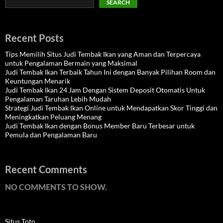
SEARCH
Recent Posts
Tips Memilih Situs Judi Tembak Ikan yang Aman dan Terpercaya
untuk Pengalaman Bermain yang Maksimal
Judi Tembak Ikan Terbaik Tahun Ini dengan Banyak Pilihan Room dan
Keuntungan Menarik
Judi Tembak Ikan 24 Jam Dengan Sistem Deposit Otomatis Untuk
Pengalaman Taruhan Lebih Mudah
Strategi Judi Tembak Ikan Online untuk Mendapatkan Skor Tinggi dan
Meningkatkan Peluang Menang
Judi Tembak Ikan dengan Bonus Member Baru Terbesar untuk
Pemula dan Pengalaman Baru
Recent Comments
NO COMMENTS TO SHOW.
Situs Toto