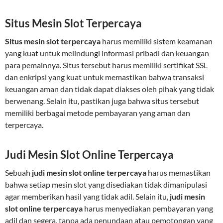
Situs Mesin Slot Terpercaya
Situs mesin slot terpercaya
harus memiliki sistem keamanan
yang kuat untuk melindungi informasi pribadi dan keuangan
para pemainnya. Situs tersebut harus memiliki sertifikat SSL
dan enkripsi yang kuat untuk memastikan bahwa transaksi
keuangan aman dan tidak dapat diakses oleh pihak yang tidak
berwenang. Selain itu, pastikan juga bahwa situs tersebut
memiliki berbagai metode pembayaran yang aman dan
terpercaya.
Judi Mesin Slot Online Terpercaya
Sebuah
judi mesin slot online terpercaya
harus memastikan
bahwa setiap mesin slot yang disediakan tidak dimanipulasi
agar memberikan hasil yang tidak adil. Selain itu,
judi mesin
slot online terpercaya
harus menyediakan pembayaran yang
adil dan segera, tanpa ada penundaan atau pemotongan yang