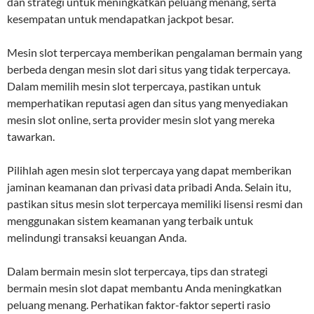
dan strategi untuk meningkatkan peluang menang, serta
kesempatan untuk mendapatkan jackpot besar.
Mesin slot terpercaya memberikan pengalaman bermain yang
berbeda dengan mesin slot dari situs yang tidak terpercaya.
Dalam memilih mesin slot terpercaya, pastikan untuk
memperhatikan reputasi agen dan situs yang menyediakan
mesin slot online, serta provider mesin slot yang mereka
tawarkan.
Pilihlah agen mesin slot terpercaya yang dapat memberikan
jaminan keamanan dan privasi data pribadi Anda. Selain itu,
pastikan situs mesin slot terpercaya memiliki lisensi resmi dan
menggunakan sistem keamanan yang terbaik untuk
melindungi transaksi keuangan Anda.
Dalam bermain mesin slot terpercaya, tips dan strategi
bermain mesin slot dapat membantu Anda meningkatkan
peluang menang. Perhatikan faktor-faktor seperti rasio