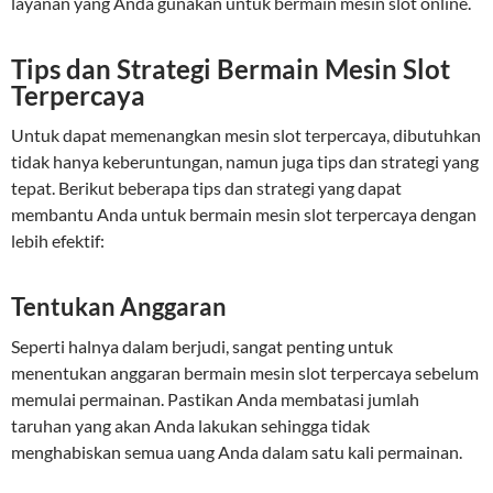
layanan yang Anda gunakan untuk bermain mesin slot online.
Tips dan Strategi Bermain Mesin Slot
Terpercaya
Untuk dapat memenangkan mesin slot terpercaya, dibutuhkan
tidak hanya keberuntungan, namun juga tips dan strategi yang
tepat. Berikut beberapa tips dan strategi yang dapat
membantu Anda untuk bermain mesin slot terpercaya dengan
lebih efektif:
Tentukan Anggaran
Seperti halnya dalam berjudi, sangat penting untuk
menentukan anggaran bermain mesin slot terpercaya sebelum
memulai permainan. Pastikan Anda membatasi jumlah
taruhan yang akan Anda lakukan sehingga tidak
menghabiskan semua uang Anda dalam satu kali permainan.