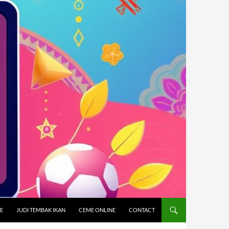
E
JUDI TEMBAK IKAN
CEME ONLINE
CONTACT