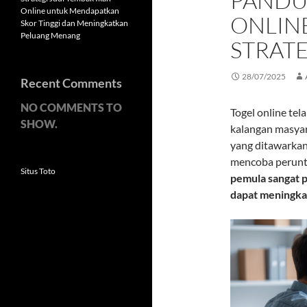
PANDU
Online untuk Mendapatkan
ONLIN
Skor Tinggi dan Meningkatkan
Peluang Menang
STRATE
28/07/2025
Recent Comments
NO COMMENTS TO
Togel online tel
SHOW.
kalangan masyar
yang ditawarkan,
mencoba perun
Situs Toto
pemula sangat 
dapat meningka