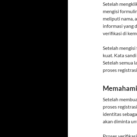
Setelah mengkli
mengisi formuli
meliputi nama, 
informasi yang
verifikasi di kem
Setelah mengisi
kuat. Kata sandi
Setelah semua la
proses registrasi
Memahami P
Setelah membuat
proses registras
identitas sebag
akan diminta u
Proses verifika