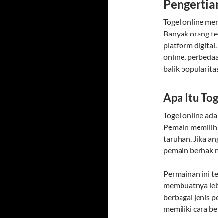
Pengertia
Togel online me
Banyak orang te
platform digital.
online, perbedaa
balik popularita
Apa Itu Tog
Togel online ada
Pemain memilih
taruhan. Jika an
pemain berhak 
Permainan ini te
membuatnya leb
berbagai jenis p
memiliki cara b