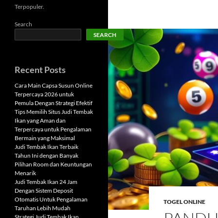
Terpopuler.
Search
SEARCH
Recent Posts
Cara Main Capsa Susun Online
Terpercaya 2026 untuk
Pemula Dengan Strategi Efektif
Tips Memilih Situs Judi Tembak
Ikan yang Aman dan
Terpercaya untuk Pengalaman
Bermain yang Maksimal
Judi Tembak Ikan Terbaik
Tahun Ini dengan Banyak
Pilihan Room dan Keuntungan
Menarik
Judi Tembak Ikan 24 Jam
Dengan Sistem Deposit
Otomatis Untuk Pengalaman
TOGEL ONLINE
Taruhan Lebih Mudah
Strategi Judi Tembak Ikan