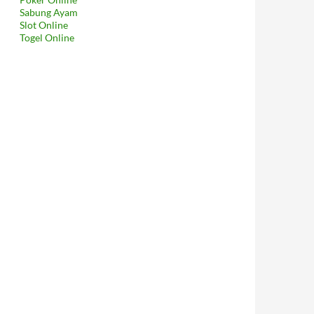
Sabung Ayam
Slot Online
Togel Online