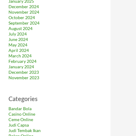
January 2025
December 2024
November 2024
October 2024
September 2024
August 2024
July 2024
June 2024
May 2024
April 2024
March 2024
February 2024
January 2024
December 2023
November 2023
Categories
Bandar Bola
Casino Online
Ceme Online
Judi Capsa
Judi Tembak Ikan
Poker Online