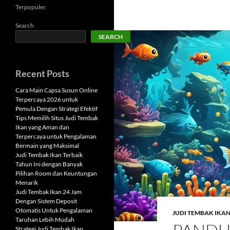
Terpopuler.
Search
SEARCH
Recent Posts
Cara Main Capsa Susun Online
Terpercaya 2026 untuk
Pemula Dengan Strategi Efektif
Tips Memilih Situs Judi Tembak
Ikan yang Aman dan
Terpercaya untuk Pengalaman
Bermain yang Maksimal
Judi Tembak Ikan Terbaik
Tahun Ini dengan Banyak
Pilihan Room dan Keuntungan
Menarik
Judi Tembak Ikan 24 Jam
Dengan Sistem Deposit
Otomatis Untuk Pengalaman
JUDI TEMBAK IKA
Taruhan Lebih Mudah
Strategi Judi Tembak Ikan