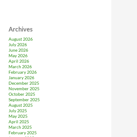
Archives
August 2026
July 2026
June 2026
May 2026
April 2026
March 2026
February 2026
January 2026
December 2025
November 2025
October 2025
September 2025
August 2025
July 2025
May 2025
April 2025
March 2025
February 2025