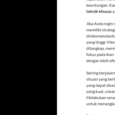
keuntungan. Ka
teknik khusus
y
Jika Anda ingin
memiliki strateg
direkomendasikan
yang tinggi. Me
ditangkap, mere
fokus pada ikan
dengan lebih efi
Seiring berjala
situasi yang ber
yang dapat dise
yang kuat, coba
Melakukan sera
untuk menangkap