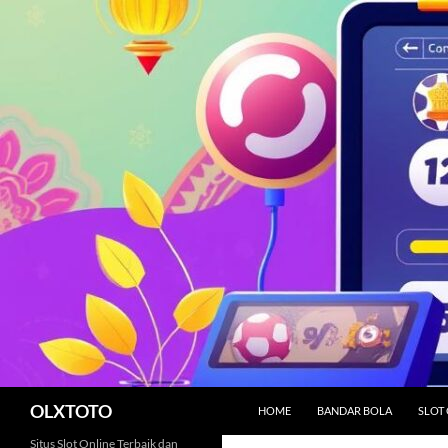
SKIP TO CONTENT
Search
OLXTOTO
HOME
BANDAR BOLA
SLOT
Situs Slot Online Terbaik dan