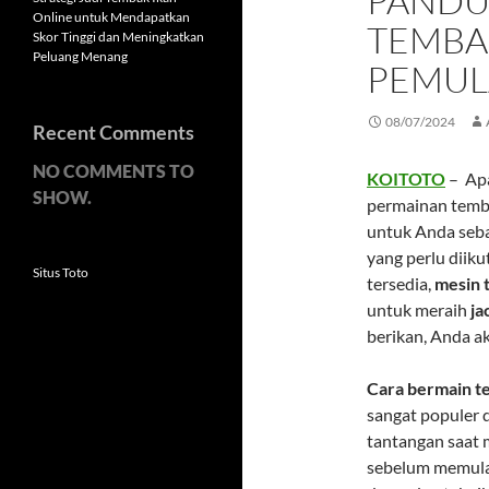
PANDU
Online untuk Mendapatkan
TEMBA
Skor Tinggi dan Meningkatkan
Peluang Menang
PEMUL
08/07/2024
Recent Comments
NO COMMENTS TO
KOITOTO
– Apa
SHOW.
permainan tembak
untuk Anda seb
yang perlu diiku
Situs Toto
tersedia,
mesin 
untuk meraih
ja
berikan, Anda a
Cara bermain t
sangat populer 
tantangan saat
sebelum memula