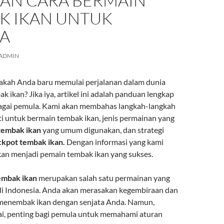
AN CARA BERMAIN
K IKAN UNTUK
A
ADMIN
kah Anda baru memulai perjalanan dalam dunia
 ikan? Jika iya, artikel ini adalah panduan lengkap
agai pemula. Kami akan membahas langkah-langkah
ti untuk bermain tembak ikan, jenis permainan yang
tembak ikan
yang umum digunakan, dan strategi
ckpot tembak ikan.
Dengan informasi yang kami
kan menjadi pemain tembak ikan yang sukses.
embak ikan
merupakan salah satu permainan yang
di Indonesia. Anda akan merasakan kegembiraan dan
 menembak ikan dengan senjata Anda. Namun,
i, penting bagi pemula untuk memahami aturan