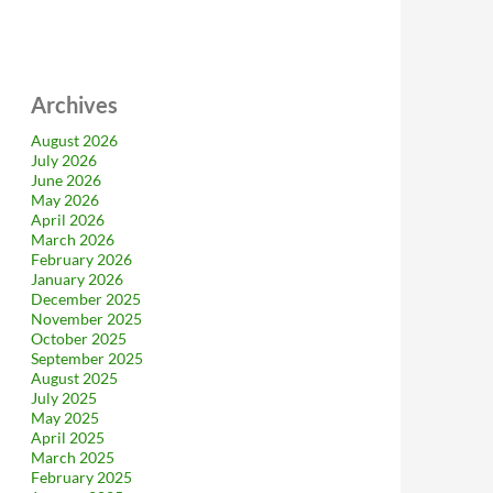
Archives
August 2026
July 2026
June 2026
May 2026
April 2026
March 2026
February 2026
January 2026
December 2025
November 2025
October 2025
September 2025
August 2025
July 2025
May 2025
April 2025
March 2025
February 2025