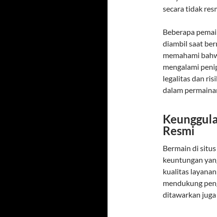
secara tidak res
Beberapa pemai
diambil saat ber
memahami bahwa
mengalami peni
legalitas dan ri
dalam permainan
Keunggula
Resmi
Bermain di situ
keuntungan yang
kualitas layana
mendukung penga
ditawarkan juga 