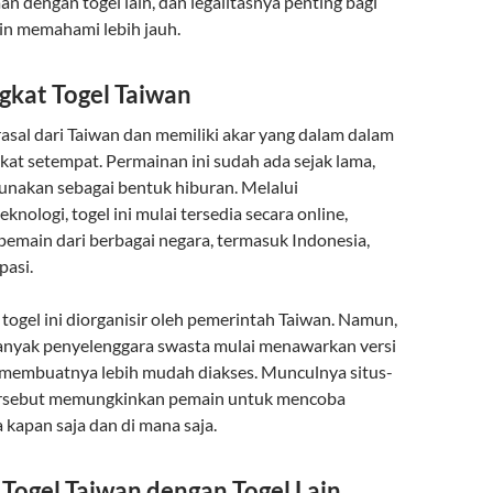
an dengan togel lain, dan legalitasnya penting bagi
in memahami lebih jauh.
ngkat Togel Taiwan
rasal dari Taiwan dan memiliki akar yang dalam dalam
at setempat. Permainan ini sudah ada sejak lama,
unakan sebagai bentuk hiburan. Melalui
nologi, togel ini mulai tersedia secara online,
main dari berbagai negara, termasuk Indonesia,
pasi.
togel ini diorganisir oleh pemerintah Taiwan. Namun,
banyak penyelenggara swasta mulai menawarkan versi
 membuatnya lebih mudah diakses. Munculnya situs-
tersebut memungkinkan pemain untuk mencoba
kapan saja dan di mana saja.
Togel Taiwan dengan Togel Lain