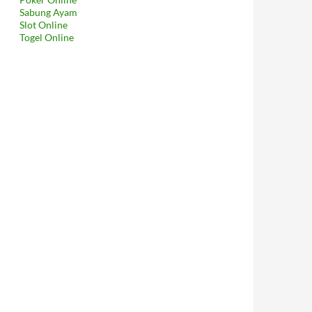
Sabung Ayam
Slot Online
Togel Online