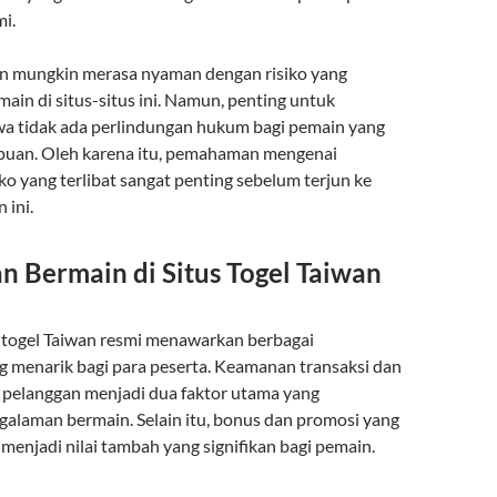
mi.
n mungkin merasa nyaman dengan risiko yang
main di situs-situs ini. Namun, penting untuk
 tidak ada perlindungan hukum bagi pemain yang
puan. Oleh karena itu, pemahaman mengenai
siko yang terlibat sangat penting sebelum terjun ke
 ini.
n Bermain di Situs Togel Taiwan
s togel Taiwan resmi menawarkan berbagai
 menarik bagi para peserta. Keamanan transaksi dan
n pelanggan menjadi dua faktor utama yang
laman bermain. Selain itu, bonus dan promosi yang
menjadi nilai tambah yang signifikan bagi pemain.