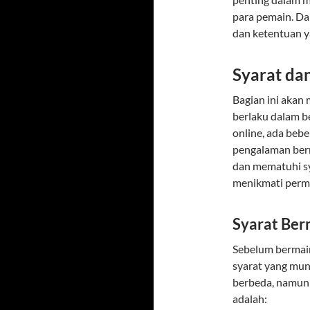
para pemain. Da
dan ketentuan y
Syarat da
Bagian ini akan
berlaku dalam b
online, ada beb
pengalaman ber
dan mematuhi sy
menikmati perma
Syarat Ber
Sebelum bermain
syarat yang mung
berbeda, namun
adalah: