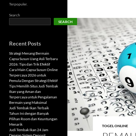
Terpopuler.
Search
SEARCH
Recent Posts
Strategi Menang Bermain
Capsa Susun Uang Asli Terbaru
2026: Tips dan Trik Efektif
Cara Main Capsa Susun Online
Terpercaya 2026 untuk
Pemula Dengan Strategi Efektif
Tips Memilih Situs Judi Tembak
Ikan yang Aman dan
Terpercaya untuk Pengalaman
Bermain yang Maksimal
Judi Tembak Ikan Terbaik
Tahun Ini dengan Banyak
Pilihan Room dan Keuntungan
Menarik
TOGEL ONLINE
Judi Tembak Ikan 24 Jam
Dengan Sistem Deposit