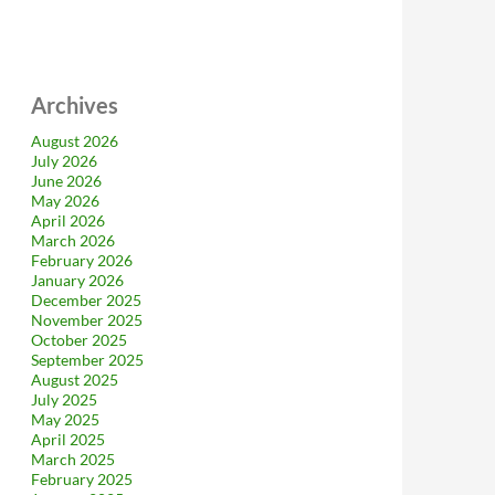
Archives
August 2026
July 2026
June 2026
May 2026
April 2026
March 2026
February 2026
January 2026
December 2025
November 2025
October 2025
September 2025
August 2025
July 2025
May 2025
April 2025
March 2025
February 2025