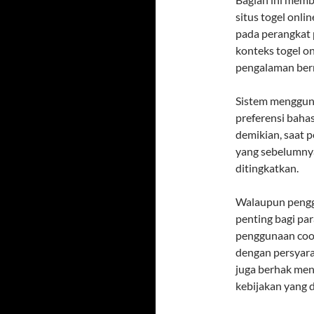
situs togel onli
pada perangkat 
konteks togel o
pengalaman berm
Sistem menggun
preferensi bahas
demikian, saat 
yang sebelumny
ditingkatkan.
Walaupun penggu
penting bagi pa
penggunaan cook
dengan persyara
juga berhak men
kebijakan yang 