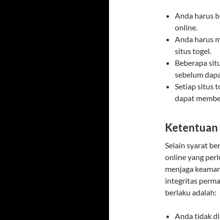
Anda harus b
online.
Anda harus m
situs togel.
Beberapa sit
sebelum dapa
Setiap situs 
dapat membeli
Ketentuan 
Selain syarat be
online yang per
menjaga keaman
integritas perm
berlaku adalah:
Anda tidak d