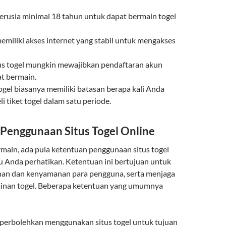
erusia minimal 18 tahun untuk dapat bermain togel
emiliki akses internet yang stabil untuk mengakses
us togel mungkin mewajibkan pendaftaran akun
t bermain.
togel biasanya memiliki batasan berapa kali Anda
 tiket togel dalam satu periode.
Penggunaan Situs Togel Online
rmain, ada pula ketentuan penggunaan situs togel
lu Anda perhatikan. Ketentuan ini bertujuan untuk
an dan kenyamanan para pengguna, serta menjaga
ainan togel. Beberapa ketentuan yang umumnya
iperbolehkan menggunakan situs togel untuk tujuan