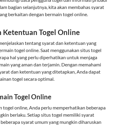
lam bagian selanjutnya, kita akan membahas syarat
ang berkaitan dengan bermain togel online.
n Ketentuan Togel Online
 menjelaskan tentang syarat dan ketentuan yang
ermain togel online. Saat menggunakan situs togel
erapa hal yang perlu diperhatikan untuk menjaga
main yang aman dan terjamin. Dengan memahami
arat dan ketentuan yang ditetapkan, Anda dapat
inan togel secara optimal.
main Togel Online
 togel online, Anda perlu memperhatikan beberapa
kin berlaku. Setiap situs togel memiliki syarat
 beberapa syarat umum yang mungkin diharuskan