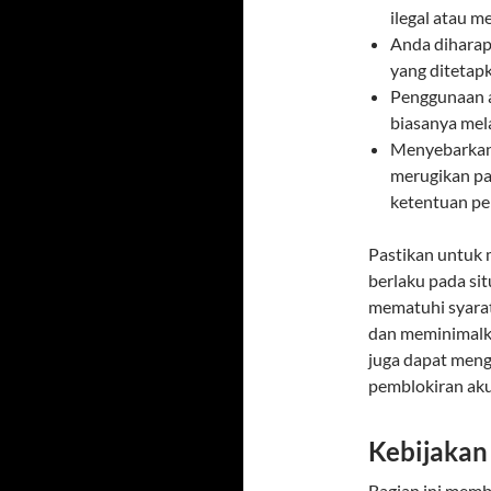
ilegal atau m
Anda diharap
yang ditetap
Penggunaan a
biasanya mel
Menyebarkan 
merugikan pad
ketentuan p
Pastikan untuk
berlaku pada si
mematuhi syarat
dan meminimalkan
juga dapat meng
pemblokiran aku
Kebijakan
Bagian ini mem