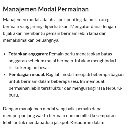
Manajemen Modal Permainan
Manajemen modal adalah aspek penting dalam strategi
bermain yang jarang diperhatikan. Mengatur dana dengan
bijak akan membantu pemain bermain lebih lama dan
memaksimalkan peluangnya.
Tetapkan anggaran
: Pemain perlu menetapkan batas
anggaran sebelum mulai bermain. Ini akan menghindari
risiko kerugian besar.
Pembagian modal
: Bagilah modal menjadi beberapa bagian
untuk bermain dalam beberapa sesi. Ini membuat
permainan lebih terstruktur dan mengurangi rasa terburu-
buru.
Dengan manajemen modal yang baik, pemain dapat
memperpanjang waktu bermain dan memiliki kesempatan
lebih untuk mendapatkan jackpot. Kesadaran dalam