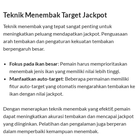
Teknik Menembak Target Jackpot
Teknik menembak yang tepat sangat penting untuk
meningkatkan peluang mendapatkan jackpot. Penguasaan
arah tembakan dan pengaturan kekuatan tembakan
berpengaruh besar.
Fokus pada ikan besar
: Pemain harus memprioritaskan
menembak jenis ikan yang memiliki nilai lebih tinggi.
Manfaatkan auto-target
: Beberapa permainan memiliki
fitur auto-target yang otomatis mengarahkan tembakan ke
ikan dengan nilai jackpot.
Dengan menerapkan teknik menembak yang efektif, pemain
dapat meningkatkan akurasi tembakan dan mencapai jackpot
yang diinginkan. Pelatihan dan pengalaman juga berperan
dalam memperbaiki kemampuan menembak.