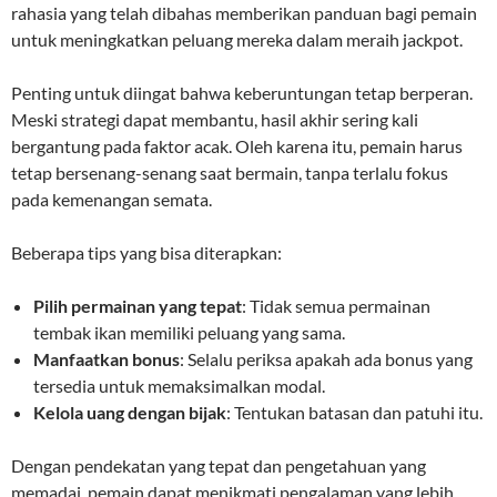
rahasia yang telah dibahas memberikan panduan bagi pemain
untuk meningkatkan peluang mereka dalam meraih jackpot.
Penting untuk diingat bahwa keberuntungan tetap berperan.
Meski strategi dapat membantu, hasil akhir sering kali
bergantung pada faktor acak. Oleh karena itu, pemain harus
tetap bersenang-senang saat bermain, tanpa terlalu fokus
pada kemenangan semata.
Beberapa tips yang bisa diterapkan:
Pilih permainan yang tepat
: Tidak semua permainan
tembak ikan memiliki peluang yang sama.
Manfaatkan bonus
: Selalu periksa apakah ada bonus yang
tersedia untuk memaksimalkan modal.
Kelola uang dengan bijak
: Tentukan batasan dan patuhi itu.
Dengan pendekatan yang tepat dan pengetahuan yang
memadai, pemain dapat menikmati pengalaman yang lebih