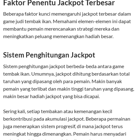
Faktor Penentu Jackpot Terbesar
Beberapa faktor kunci memengaruhi jackpot terbesar dalam
game judi tembak ikan. Memahami elemen-elemen ini dapat
membantu pemain merencanakan strategi mereka dan
meningkatkan peluang memenangkan hadiah besar.
Sistem Penghitungan Jackpot
Sistem penghitungan jackpot berbeda-beda antara game
tembak ikan. Umumnya, jackpot dihitung berdasarkan total
taruhan yang dipasang oleh para pemain. Makin banyak
pemain yang terlibat dan makin tinggi taruhan yang dipasang,
makin besar hadiah jackpot yang bisa dicapai.
Sering kali, setiap tembakan atau kemenangan kecil
berkontribusi pada akumulasi jackpot. Beberapa permainan
juga menerapkan sistem progresif, di mana jackpot terus
meningkat hingga dimenangkan. Pemain harus menyadari