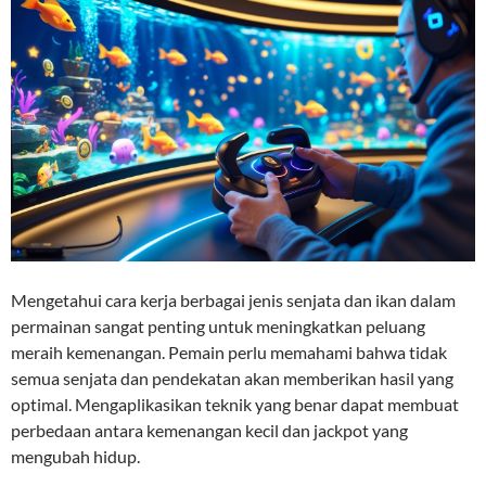
Mengetahui cara kerja berbagai jenis senjata dan ikan dalam
permainan sangat penting untuk meningkatkan peluang
meraih kemenangan. Pemain perlu memahami bahwa tidak
semua senjata dan pendekatan akan memberikan hasil yang
optimal. Mengaplikasikan teknik yang benar dapat membuat
perbedaan antara kemenangan kecil dan jackpot yang
mengubah hidup.