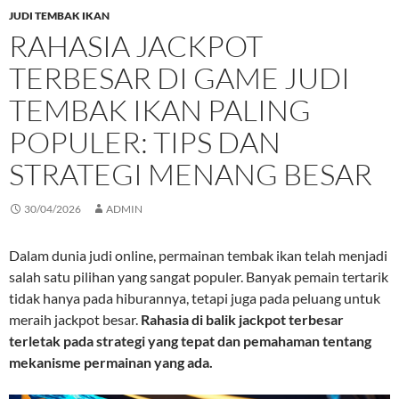
JUDI TEMBAK IKAN
RAHASIA JACKPOT
TERBESAR DI GAME JUDI
TEMBAK IKAN PALING
POPULER: TIPS DAN
STRATEGI MENANG BESAR
30/04/2026
ADMIN
Dalam dunia judi online, permainan tembak ikan telah menjadi
salah satu pilihan yang sangat populer. Banyak pemain tertarik
tidak hanya pada hiburannya, tetapi juga pada peluang untuk
meraih jackpot besar.
Rahasia di balik jackpot terbesar
terletak pada strategi yang tepat dan pemahaman tentang
mekanisme permainan yang ada.