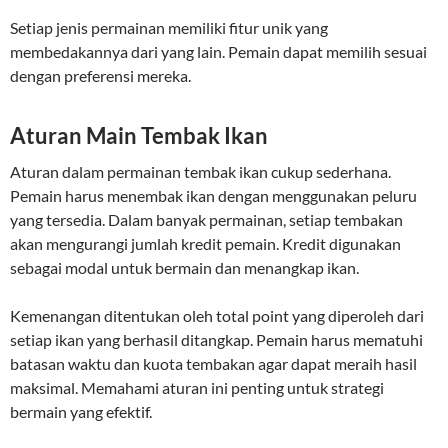
Setiap jenis permainan memiliki fitur unik yang
membedakannya dari yang lain. Pemain dapat memilih sesuai
dengan preferensi mereka.
Aturan Main Tembak Ikan
Aturan dalam permainan tembak ikan cukup sederhana.
Pemain harus menembak ikan dengan menggunakan peluru
yang tersedia. Dalam banyak permainan, setiap tembakan
akan mengurangi jumlah kredit pemain. Kredit digunakan
sebagai modal untuk bermain dan menangkap ikan.
Kemenangan ditentukan oleh total point yang diperoleh dari
setiap ikan yang berhasil ditangkap. Pemain harus mematuhi
batasan waktu dan kuota tembakan agar dapat meraih hasil
maksimal. Memahami aturan ini penting untuk strategi
bermain yang efektif.