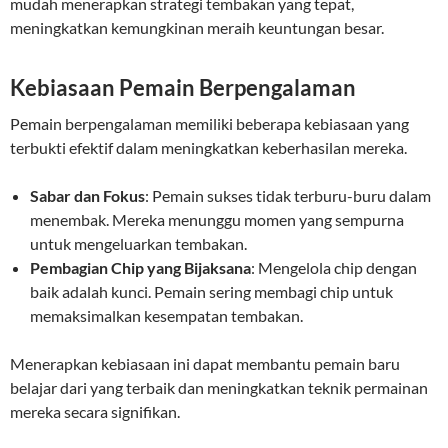
mudah menerapkan strategi tembakan yang tepat,
meningkatkan kemungkinan meraih keuntungan besar.
Kebiasaan Pemain Berpengalaman
Pemain berpengalaman memiliki beberapa kebiasaan yang
terbukti efektif dalam meningkatkan keberhasilan mereka.
Sabar dan Fokus
: Pemain sukses tidak terburu-buru dalam
menembak. Mereka menunggu momen yang sempurna
untuk mengeluarkan tembakan.
Pembagian Chip yang Bijaksana
: Mengelola chip dengan
baik adalah kunci. Pemain sering membagi chip untuk
memaksimalkan kesempatan tembakan.
Menerapkan kebiasaan ini dapat membantu pemain baru
belajar dari yang terbaik dan meningkatkan teknik permainan
mereka secara signifikan.