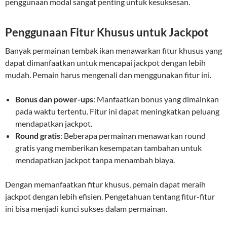
penggunaan modal sangat penting untuk kesuksesan.
Penggunaan Fitur Khusus untuk Jackpot
Banyak permainan tembak ikan menawarkan fitur khusus yang
dapat dimanfaatkan untuk mencapai jackpot dengan lebih
mudah. Pemain harus mengenali dan menggunakan fitur ini.
Bonus dan power-ups
: Manfaatkan bonus yang dimainkan
pada waktu tertentu. Fitur ini dapat meningkatkan peluang
mendapatkan jackpot.
Round gratis
: Beberapa permainan menawarkan round
gratis yang memberikan kesempatan tambahan untuk
mendapatkan jackpot tanpa menambah biaya.
Dengan memanfaatkan fitur khusus, pemain dapat meraih
jackpot dengan lebih efisien. Pengetahuan tentang fitur-fitur
ini bisa menjadi kunci sukses dalam permainan.