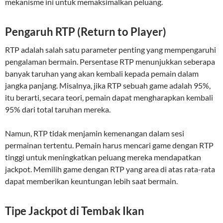
mekanisme ini untuk memaksimalkan peluang.
Pengaruh RTP (Return to Player)
RTP adalah salah satu parameter penting yang mempengaruhi
pengalaman bermain. Persentase RTP menunjukkan seberapa
banyak taruhan yang akan kembali kepada pemain dalam
jangka panjang. Misalnya, jika RTP sebuah game adalah 95%,
itu berarti, secara teori, pemain dapat mengharapkan kembali
95% dari total taruhan mereka.
Namun, RTP tidak menjamin kemenangan dalam sesi
permainan tertentu. Pemain harus mencari game dengan RTP
tinggi untuk meningkatkan peluang mereka mendapatkan
jackpot. Memilih game dengan RTP yang area di atas rata-rata
dapat memberikan keuntungan lebih saat bermain.
Tipe Jackpot di Tembak Ikan