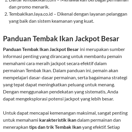
dan promo menarik.
TembakIkanJaya.co.id – Dikenal dengan layanan pelanggan
yang baik dan sistem keamanan yang kuat.
Panduan Tembak Ikan Jackpot Besar
Panduan Tembak Ikan Jackpot Besar
ini merupakan sumber
informasi penting yang dirancang untuk membantu pemain
memahami cara meraih jackpot secara efektif dalam
permainan Tembak Ikan. Dalam panduan ini, pemain akan
mempelajari dasar-dasar permainan, serta bagaimana strategi
yang tepat dapat meningkatkan peluang untuk menang.
Dengan menggunakan pendekatan yang sistematis, Anda
dapat mengeksplorasi potensi jackpot yang lebih besar.
Untuk dapat mencapai kemenangan maksimal, sangat penting
untuk memahami
karakteristik ikan
dalam permainan dan
menerapkan
tips dan trik Tembak Ikan
yang efektif. Setiap