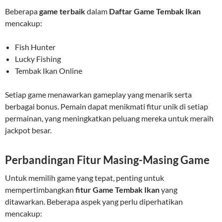
Beberapa
game terbaik
dalam
Daftar Game Tembak Ikan
mencakup:
Fish Hunter
Lucky Fishing
Tembak Ikan Online
Setiap game menawarkan gameplay yang menarik serta
berbagai bonus. Pemain dapat menikmati fitur unik di setiap
permainan, yang meningkatkan peluang mereka untuk meraih
jackpot besar.
Perbandingan Fitur Masing-Masing Game
Untuk memilih game yang tepat, penting untuk
mempertimbangkan
fitur Game Tembak Ikan
yang
ditawarkan. Beberapa aspek yang perlu diperhatikan
mencakup: