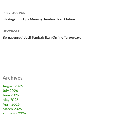
Post
PREVIOUS POST
navigation
Strategi Jitu Tips Menang Tembak Ikan Online
NEXT POST
Bergabung di Judi Tembak Ikan Online Terpercaya
Archives
August 2026
July 2026
June 2026
May 2026
April 2026
March 2026
February 2026