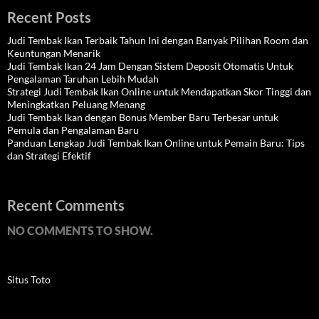
Recent Posts
Judi Tembak Ikan Terbaik Tahun Ini dengan Banyak Pilihan Room dan
Keuntungan Menarik
Judi Tembak Ikan 24 Jam Dengan Sistem Deposit Otomatis Untuk
Pengalaman Taruhan Lebih Mudah
Strategi Judi Tembak Ikan Online untuk Mendapatkan Skor Tinggi dan
Meningkatkan Peluang Menang
Judi Tembak Ikan dengan Bonus Member Baru Terbesar untuk
Pemula dan Pengalaman Baru
Panduan Lengkap Judi Tembak Ikan Online untuk Pemain Baru: Tips
dan Strategi Efektif
Recent Comments
NO COMMENTS TO SHOW.
Situs Toto