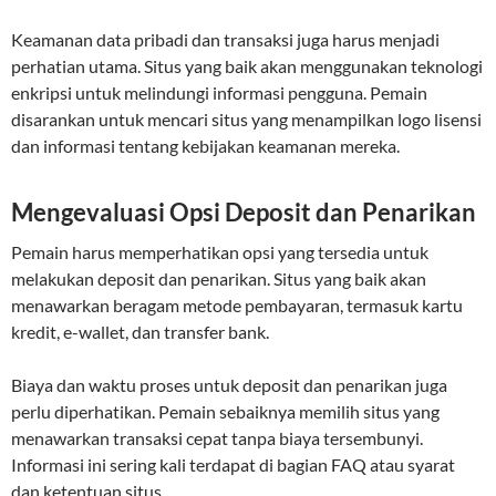
Keamanan data pribadi dan transaksi juga harus menjadi
perhatian utama. Situs yang baik akan menggunakan teknologi
enkripsi untuk melindungi informasi pengguna. Pemain
disarankan untuk mencari situs yang menampilkan logo lisensi
dan informasi tentang kebijakan keamanan mereka.
Mengevaluasi Opsi Deposit dan Penarikan
Pemain harus memperhatikan opsi yang tersedia untuk
melakukan deposit dan penarikan. Situs yang baik akan
menawarkan beragam metode pembayaran, termasuk kartu
kredit, e-wallet, dan transfer bank.
Biaya dan waktu proses untuk deposit dan penarikan juga
perlu diperhatikan. Pemain sebaiknya memilih situs yang
menawarkan transaksi cepat tanpa biaya tersembunyi.
Informasi ini sering kali terdapat di bagian FAQ atau syarat
dan ketentuan situs.