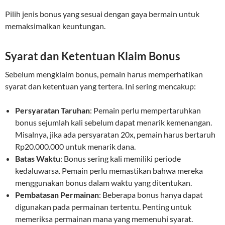
Pilih jenis bonus yang sesuai dengan gaya bermain untuk
memaksimalkan keuntungan.
Syarat dan Ketentuan Klaim Bonus
Sebelum mengklaim bonus, pemain harus memperhatikan
syarat dan ketentuan yang tertera. Ini sering mencakup:
Persyaratan Taruhan
: Pemain perlu mempertaruhkan
bonus sejumlah kali sebelum dapat menarik kemenangan.
Misalnya, jika ada persyaratan 20x, pemain harus bertaruh
Rp20.000.000 untuk menarik dana.
Batas Waktu
: Bonus sering kali memiliki periode
kedaluwarsa. Pemain perlu memastikan bahwa mereka
menggunakan bonus dalam waktu yang ditentukan.
Pembatasan Permainan
: Beberapa bonus hanya dapat
digunakan pada permainan tertentu. Penting untuk
memeriksa permainan mana yang memenuhi syarat.