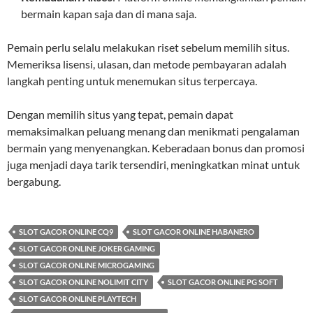
bermain kapan saja dan di mana saja.
Pemain perlu selalu melakukan riset sebelum memilih situs.
Memeriksa lisensi, ulasan, dan metode pembayaran adalah
langkah penting untuk menemukan situs terpercaya.
Dengan memilih situs yang tepat, pemain dapat
memaksimalkan peluang menang dan menikmati pengalaman
bermain yang menyenangkan. Keberadaan bonus dan promosi
juga menjadi daya tarik tersendiri, meningkatkan minat untuk
bergabung.
SLOT GACOR ONLINE CQ9
SLOT GACOR ONLINE HABANERO
SLOT GACOR ONLINE JOKER GAMING
SLOT GACOR ONLINE MICROGAMING
SLOT GACOR ONLINE NOLIMIT CITY
SLOT GACOR ONLINE PG SOFT
SLOT GACOR ONLINE PLAYTECH