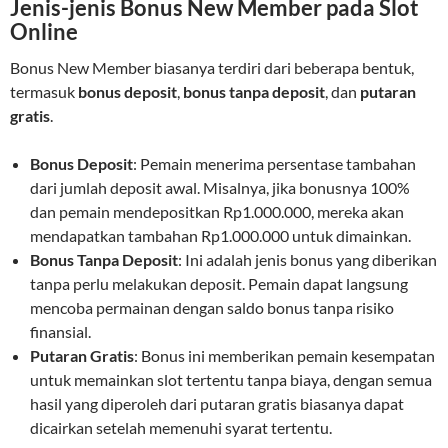
Jenis-jenis Bonus New Member pada Slot
Online
Bonus New Member biasanya terdiri dari beberapa bentuk,
termasuk
bonus deposit
,
bonus tanpa deposit
, dan
putaran
gratis
.
Bonus Deposit
: Pemain menerima persentase tambahan
dari jumlah deposit awal. Misalnya, jika bonusnya 100%
dan pemain mendepositkan Rp1.000.000, mereka akan
mendapatkan tambahan Rp1.000.000 untuk dimainkan.
Bonus Tanpa Deposit
: Ini adalah jenis bonus yang diberikan
tanpa perlu melakukan deposit. Pemain dapat langsung
mencoba permainan dengan saldo bonus tanpa risiko
finansial.
Putaran Gratis
: Bonus ini memberikan pemain kesempatan
untuk memainkan slot tertentu tanpa biaya, dengan semua
hasil yang diperoleh dari putaran gratis biasanya dapat
dicairkan setelah memenuhi syarat tertentu.