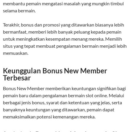
membantu pemain mengatasi masalah yang mungkin timbul
selama bermain.
Terakhir, bonus dan promosi yang ditawarkan biasanya lebih
bermanfaat, memberi lebih banyak peluang kepada pemain
untuk meningkatkan kesempatan menang mereka. Memilih
situs yang tepat membuat pengalaman bermain menjadi lebih
memuaskan.
Keunggulan Bonus New Member
Terbesar
Bonus New Member memberikan keuntungan signifikan bagi
pemain baru dalam pengalaman bermain slot online. Melalui
berbagai jenis bonus, syarat dan ketentuan yang jelas, serta
banyaknya keuntungan yang ditawarkan, pemain dapat
memaksimalkan potensi kemenangan mereka.