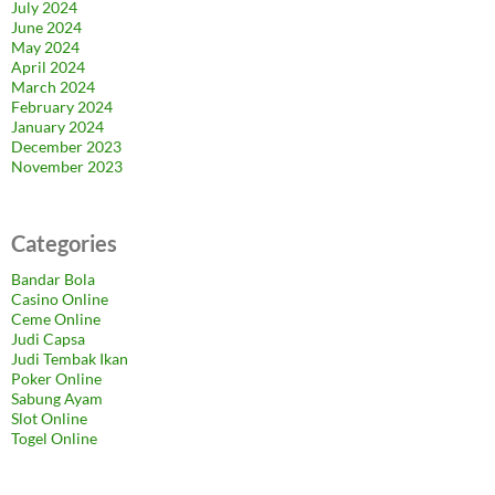
July 2024
June 2024
May 2024
April 2024
March 2024
February 2024
January 2024
December 2023
November 2023
Categories
Bandar Bola
Casino Online
Ceme Online
Judi Capsa
Judi Tembak Ikan
Poker Online
Sabung Ayam
Slot Online
Togel Online