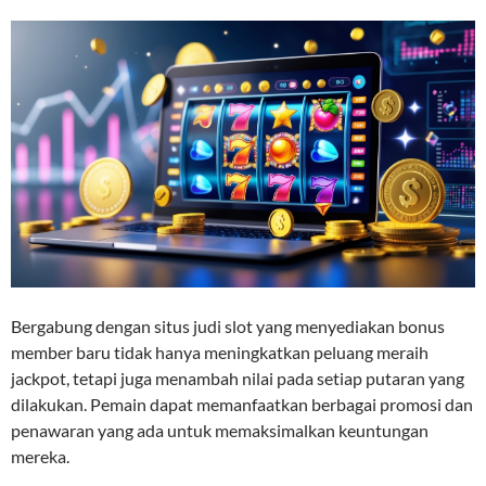
Bergabung dengan situs judi slot yang menyediakan bonus
member baru tidak hanya meningkatkan peluang meraih
jackpot, tetapi juga menambah nilai pada setiap putaran yang
dilakukan. Pemain dapat memanfaatkan berbagai promosi dan
penawaran yang ada untuk memaksimalkan keuntungan
mereka.