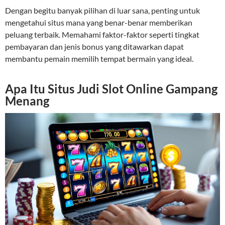
Dengan begitu banyak pilihan di luar sana, penting untuk
mengetahui situs mana yang benar-benar memberikan
peluang terbaik. Memahami faktor-faktor seperti tingkat
pembayaran dan jenis bonus yang ditawarkan dapat
membantu pemain memilih tempat bermain yang ideal.
Apa Itu Situs Judi Slot Online Gampang
Menang