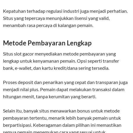
Kepatuhan terhadap regulasi industri juga menjadi perhatian.
Situs yang tepercaya menunjukkan lisensi yang valid,
menambah rasa percaya di kalangan pemain.
Metode Pembayaran Lengkap
Situs slot gacor menyediakan metode pembayaran yang
lengkap untuk kenyamanan pemain. Opsi seperti transfer
bank, e-wallet, dan kartu kredit/dana sering tersedia.
Proses deposit dan penarikan yang cepat dan transparan juga
menjadi nilai plus. Pemain dapat melakukan transaksi dalam
hitungan menit, tanpa kerumitan yang berarti.
Selain itu, banyak situs menawarkan bonus untuk metode
pembayaran tertentu, menarik lebih banyak pemain untuk
berpartisipasi. Keberagaman dalam pilihan ini memastikan
semua pemain menemukan cara yang sesuai untuk