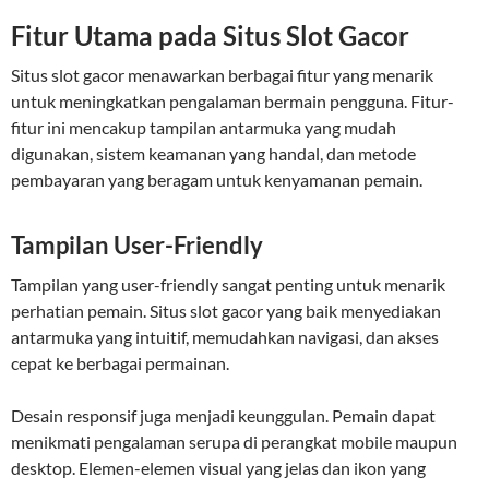
Fitur Utama pada Situs Slot Gacor
Situs slot gacor menawarkan berbagai fitur yang menarik
untuk meningkatkan pengalaman bermain pengguna. Fitur-
fitur ini mencakup tampilan antarmuka yang mudah
digunakan, sistem keamanan yang handal, dan metode
pembayaran yang beragam untuk kenyamanan pemain.
Tampilan User-Friendly
Tampilan yang user-friendly sangat penting untuk menarik
perhatian pemain. Situs slot gacor yang baik menyediakan
antarmuka yang intuitif, memudahkan navigasi, dan akses
cepat ke berbagai permainan.
Desain responsif juga menjadi keunggulan. Pemain dapat
menikmati pengalaman serupa di perangkat mobile maupun
desktop. Elemen-elemen visual yang jelas dan ikon yang