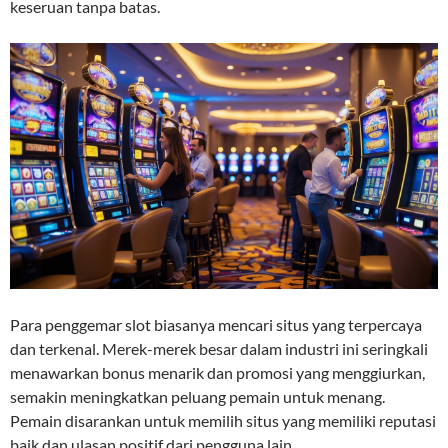
keseruan tanpa batas.
Para penggemar slot biasanya mencari situs yang terpercaya
dan terkenal. Merek-merek besar dalam industri ini seringkali
menawarkan bonus menarik dan promosi yang menggiurkan,
semakin meningkatkan peluang pemain untuk menang.
Pemain disarankan untuk memilih situs yang memiliki reputasi
baik dan ulasan positif dari pengguna lain.