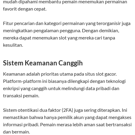
mudah dipahami membantu pemain menemukan permainan
favorit dengan cepat.
Fitur pencarian dan kategori permainan yang terorganisir juga
meningkatkan pengalaman pengguna. Dengan demikian,
mereka dapat menemukan slot yang mereka cari tanpa
kesulitan.
Sistem Keamanan Canggih
Keamanan adalah prioritas utama pada situs slot gacor.
Platform-platform ini biasanya dilengkapi dengan teknologi
enkripsi yang canggih untuk melindungi data pribadi dan
transaksi pemain.
Sistem otentikasi dua faktor (2FA) juga sering diterapkan. Ini
memastikan bahwa hanya pemilik akun yang dapat mengakses
informasi pribadi. Pemain merasa lebih aman saat bertransaksi
dan bermain.