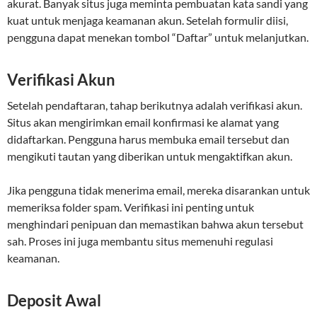
akurat. Banyak situs juga meminta pembuatan kata sandi yang
kuat untuk menjaga keamanan akun. Setelah formulir diisi,
pengguna dapat menekan tombol “Daftar” untuk melanjutkan.
Verifikasi Akun
Setelah pendaftaran, tahap berikutnya adalah verifikasi akun.
Situs akan mengirimkan email konfirmasi ke alamat yang
didaftarkan. Pengguna harus membuka email tersebut dan
mengikuti tautan yang diberikan untuk mengaktifkan akun.
Jika pengguna tidak menerima email, mereka disarankan untuk
memeriksa folder spam. Verifikasi ini penting untuk
menghindari penipuan dan memastikan bahwa akun tersebut
sah. Proses ini juga membantu situs memenuhi regulasi
keamanan.
Deposit Awal