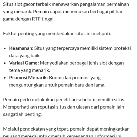
Situs slot gacor terbaik menawarkan pengalaman permainan
yang menarik. Pemain dapat menemukan berbagai pilihan
game dengan RTP tinggi.
Faktor penting yang membedakan situs ini meliputi:
Keamanan:
Situs yang terpercaya memiliki sistem proteksi
data yang baik.
Variasi Game:
Menyediakan berbagai jenis slot dengan
tema yang menarik.
Promosi Menarik:
Bonus dan promosi yang
menguntungkan untuk pemain baru dan lama.
Pemain perlu melakukan penelitian sebelum memilih situs.
Memperhatikan reputasi situs dan ulasan dari pemain lain
sangatlah penting.
Melalui pendekatan yang tepat, pemain dapat meningkatkan
peluang mereka untuk meraih kemenangan. Informasi ini