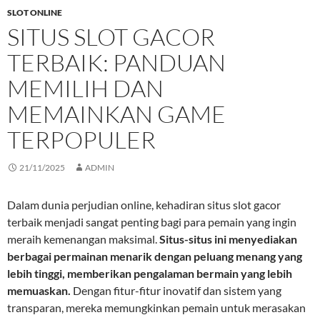
SLOT ONLINE
SITUS SLOT GACOR
TERBAIK: PANDUAN
MEMILIH DAN
MEMAINKAN GAME
TERPOPULER
21/11/2025
ADMIN
Dalam dunia perjudian online, kehadiran situs slot gacor
terbaik menjadi sangat penting bagi para pemain yang ingin
meraih kemenangan maksimal.
Situs-situs ini menyediakan
berbagai permainan menarik dengan peluang menang yang
lebih tinggi, memberikan pengalaman bermain yang lebih
memuaskan.
Dengan fitur-fitur inovatif dan sistem yang
transparan, mereka memungkinkan pemain untuk merasakan