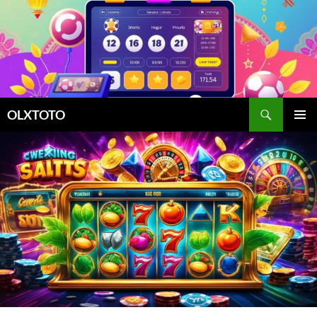
Search
OLXTOTO
SKIP
PRIMAR
TO
MENU
CONTENT