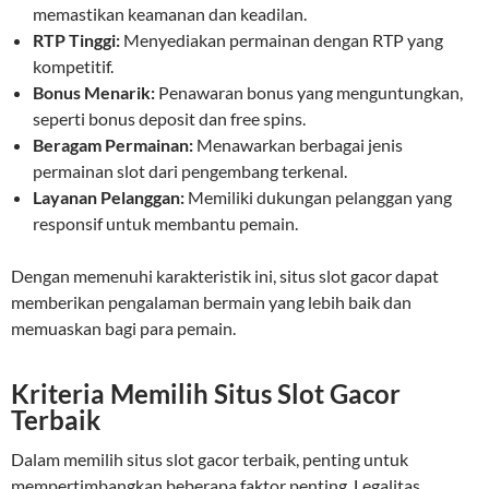
memastikan keamanan dan keadilan.
RTP Tinggi:
Menyediakan permainan dengan RTP yang
kompetitif.
Bonus Menarik:
Penawaran bonus yang menguntungkan,
seperti bonus deposit dan free spins.
Beragam Permainan:
Menawarkan berbagai jenis
permainan slot dari pengembang terkenal.
Layanan Pelanggan:
Memiliki dukungan pelanggan yang
responsif untuk membantu pemain.
Dengan memenuhi karakteristik ini, situs slot gacor dapat
memberikan pengalaman bermain yang lebih baik dan
memuaskan bagi para pemain.
Kriteria Memilih Situs Slot Gacor
Terbaik
Dalam memilih situs slot gacor terbaik, penting untuk
mempertimbangkan beberapa faktor penting. Legalitas,