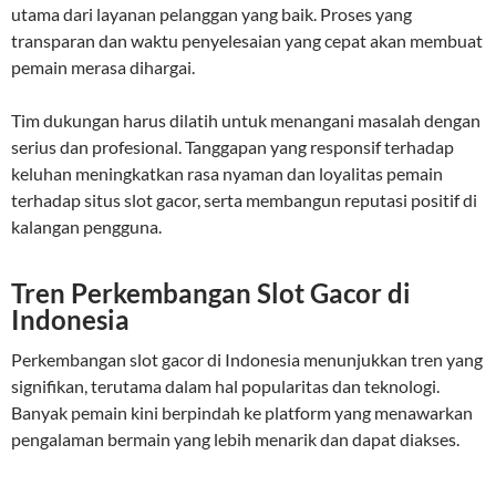
utama dari layanan pelanggan yang baik. Proses yang
transparan dan waktu penyelesaian yang cepat akan membuat
pemain merasa dihargai.
Tim dukungan harus dilatih untuk menangani masalah dengan
serius dan profesional. Tanggapan yang responsif terhadap
keluhan meningkatkan rasa nyaman dan loyalitas pemain
terhadap situs slot gacor, serta membangun reputasi positif di
kalangan pengguna.
Tren Perkembangan Slot Gacor di
Indonesia
Perkembangan slot gacor di Indonesia menunjukkan tren yang
signifikan, terutama dalam hal popularitas dan teknologi.
Banyak pemain kini berpindah ke platform yang menawarkan
pengalaman bermain yang lebih menarik dan dapat diakses.