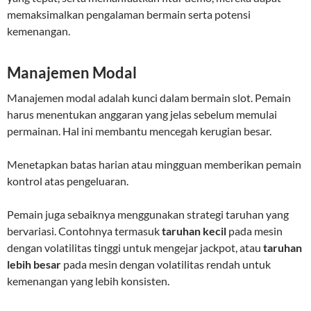
memaksimalkan pengalaman bermain serta potensi
kemenangan.
Manajemen Modal
Manajemen modal adalah kunci dalam bermain slot. Pemain
harus menentukan anggaran yang jelas sebelum memulai
permainan. Hal ini membantu mencegah kerugian besar.
Menetapkan batas harian atau mingguan memberikan pemain
kontrol atas pengeluaran.
Pemain juga sebaiknya menggunakan strategi taruhan yang
bervariasi. Contohnya termasuk
taruhan kecil
pada mesin
dengan volatilitas tinggi untuk mengejar jackpot, atau
taruhan
lebih besar
pada mesin dengan volatilitas rendah untuk
kemenangan yang lebih konsisten.