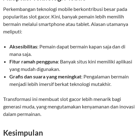
Perkembangan teknologi mobile berkontribusi besar pada
popularitas slot gacor. Kini, banyak pemain lebih memilih
bermain melalui smartphone atau tablet. Alasan utamanya
meliputi:
Aksesibilitas
: Pemain dapat bermain kapan saja dan di
mana saja.
Fitur ramah pengguna
: Banyak situs kini memiliki aplikasi
yang mudah digunakan.
Grafis dan suara yang meningkat
: Pengalaman bermain
menjadi lebih imersif berkat teknologi mutakhir.
Transformasi ini membuat slot gacor lebih menarik bagi
generasi muda, yang mengutamakan kenyamanan dan inovasi
dalam permainan.
Kesimpulan