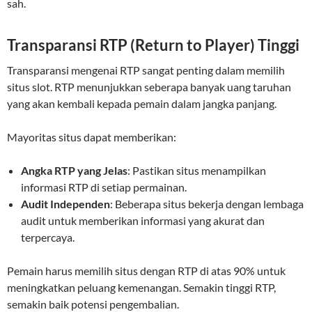
sah.
Transparansi RTP (Return to Player) Tinggi
Transparansi mengenai RTP sangat penting dalam memilih
situs slot. RTP menunjukkan seberapa banyak uang taruhan
yang akan kembali kepada pemain dalam jangka panjang.
Mayoritas situs dapat memberikan:
Angka RTP yang Jelas
: Pastikan situs menampilkan
informasi RTP di setiap permainan.
Audit Independen
: Beberapa situs bekerja dengan lembaga
audit untuk memberikan informasi yang akurat dan
terpercaya.
Pemain harus memilih situs dengan RTP di atas 90% untuk
meningkatkan peluang kemenangan. Semakin tinggi RTP,
semakin baik potensi pengembalian.