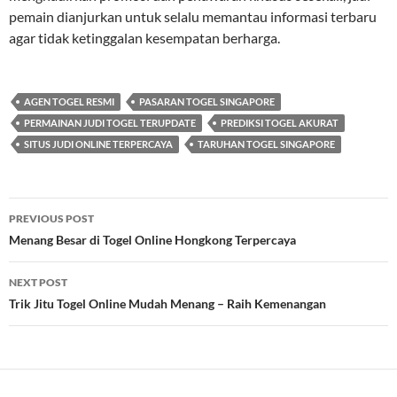
pemain dianjurkan untuk selalu memantau informasi terbaru
agar tidak ketinggalan kesempatan berharga.
AGEN TOGEL RESMI
PASARAN TOGEL SINGAPORE
PERMAINAN JUDI TOGEL TERUPDATE
PREDIKSI TOGEL AKURAT
SITUS JUDI ONLINE TERPERCAYA
TARUHAN TOGEL SINGAPORE
Post
PREVIOUS POST
navigation
Menang Besar di Togel Online Hongkong Terpercaya
NEXT POST
Trik Jitu Togel Online Mudah Menang – Raih Kemenangan