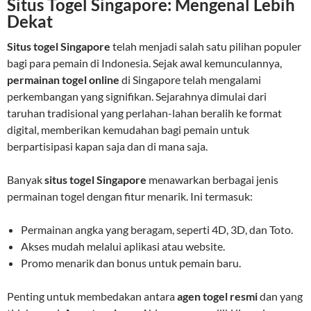
Situs Togel Singapore: Mengenal Lebih
Dekat
Situs togel Singapore
telah menjadi salah satu pilihan populer
bagi para pemain di Indonesia. Sejak awal kemunculannya,
permainan togel online
di Singapore telah mengalami
perkembangan yang signifikan. Sejarahnya dimulai dari
taruhan tradisional yang perlahan-lahan beralih ke format
digital, memberikan kemudahan bagi pemain untuk
berpartisipasi kapan saja dan di mana saja.
Banyak
situs togel Singapore
menawarkan berbagai jenis
permainan togel dengan fitur menarik. Ini termasuk:
Permainan angka yang beragam, seperti 4D, 3D, dan Toto.
Akses mudah melalui aplikasi atau website.
Promo menarik dan bonus untuk pemain baru.
Penting untuk membedakan antara
agen togel resmi
dan yang