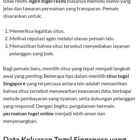
tidak resmi.
Agen togel resmi
biasanya memiliki lisensi yang
jelas dan tawaran permainan yang transparan. Pemain
disarankan untuk:
Memeriksa legalitas situs.
Melihat reputasi agen melalui ulasan pemain lain.
Memastikan bahwa situs tersebut menyediakan layanan
pelanggan yang baik.
Bagi pemain baru, memilih situs yang tepat menjadi langkah
awal yang penting. Beberapa tips dalam memilih
situs togel
Singapore
yang terpercaya antara lain adalah memastikan
bahwa situs tersebut menawarkan keamanan data, berbagai
metode pembayaran yang nyaman, serta dukungan pelanggan
yang responsif. Dengan begitu, pengalaman bermain
permainan togel online
menjadi lebih aman dan
menyenangkan.
Data Keluaran Togel Singapore yang