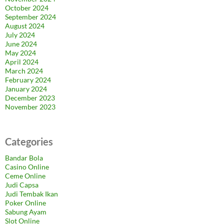
October 2024
September 2024
August 2024
July 2024
June 2024
May 2024
April 2024
March 2024
February 2024
January 2024
December 2023
November 2023
Categories
Bandar Bola
Casino Online
Ceme Online
Judi Capsa
Judi Tembak Ikan
Poker Online
Sabung Ayam
Slot Online