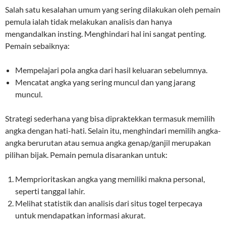
Salah satu kesalahan umum yang sering dilakukan oleh pemain
pemula ialah tidak melakukan analisis dan hanya
mengandalkan insting. Menghindari hal ini sangat penting.
Pemain sebaiknya:
Mempelajari pola angka dari hasil keluaran sebelumnya.
Mencatat angka yang sering muncul dan yang jarang
muncul.
Strategi sederhana yang bisa dipraktekkan termasuk memilih
angka dengan hati-hati. Selain itu, menghindari memilih angka-
angka berurutan atau semua angka genap/ganjil merupakan
pilihan bijak. Pemain pemula disarankan untuk:
Memprioritaskan angka yang memiliki makna personal,
seperti tanggal lahir.
Melihat statistik dan analisis dari situs togel terpecaya
untuk mendapatkan informasi akurat.