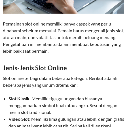
Permainan slot online memiliki banyak aspek yang perlu
dipahami sebelum memulai. Pemain harus mengenali jenis slot,
aturan main, dan volatilitas untuk meraih peluang menang.
Pengetahuan ini membantu dalam membuat keputusan yang
lebih baik saat bermain.
Jenis-Jenis Slot Online
Slot online terbagi dalam beberapa kategori. Berikut adalah
beberapa jenis yang umum ditemukan:
Slot Klasik
: Memiliki tiga gulungan dan biasanya
menggambarkan simbol buah atau angka. Sesuai dengan
mesin slot tradisional.
Video Slot
: Memiliki lima gulungan atau lebih, dengan grafis
dan animasi yang lebih canggih. Sering kali dilengkapi