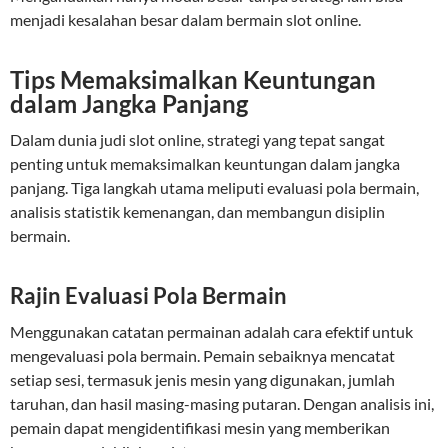
menjadi kesalahan besar dalam bermain slot online.
Tips Memaksimalkan Keuntungan
dalam Jangka Panjang
Dalam dunia judi slot online, strategi yang tepat sangat
penting untuk memaksimalkan keuntungan dalam jangka
panjang. Tiga langkah utama meliputi evaluasi pola bermain,
analisis statistik kemenangan, dan membangun disiplin
bermain.
Rajin Evaluasi Pola Bermain
Menggunakan catatan permainan adalah cara efektif untuk
mengevaluasi pola bermain. Pemain sebaiknya mencatat
setiap sesi, termasuk jenis mesin yang digunakan, jumlah
taruhan, dan hasil masing-masing putaran. Dengan analisis ini,
pemain dapat mengidentifikasi mesin yang memberikan