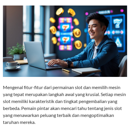
Mengenal fitur-fitur dari permainan slot dan memilih mesin
yang tepat merupakan langkah awal yang krusial. Setiap mesin
slot memiliki karakteristik dan tingkat pengembalian yang
berbeda. Pemain pintar akan mencari tahu tentang jenis slot
yang menawarkan peluang terbaik dan mengoptimalkan
taruhan mereka.