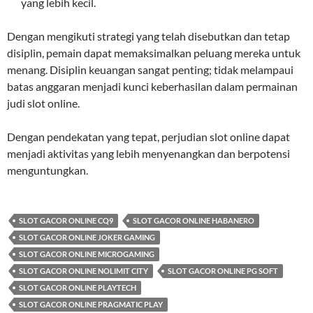
yang lebih kecil.
Dengan mengikuti strategi yang telah disebutkan dan tetap
disiplin, pemain dapat memaksimalkan peluang mereka untuk
menang. Disiplin keuangan sangat penting; tidak melampaui
batas anggaran menjadi kunci keberhasilan dalam permainan
judi slot online.
Dengan pendekatan yang tepat, perjudian slot online dapat
menjadi aktivitas yang lebih menyenangkan dan berpotensi
menguntungkan.
SLOT GACOR ONLINE CQ9
SLOT GACOR ONLINE HABANERO
SLOT GACOR ONLINE JOKER GAMING
SLOT GACOR ONLINE MICROGAMING
SLOT GACOR ONLINE NOLIMIT CITY
SLOT GACOR ONLINE PG SOFT
SLOT GACOR ONLINE PLAYTECH
SLOT GACOR ONLINE PRAGMATIC PLAY