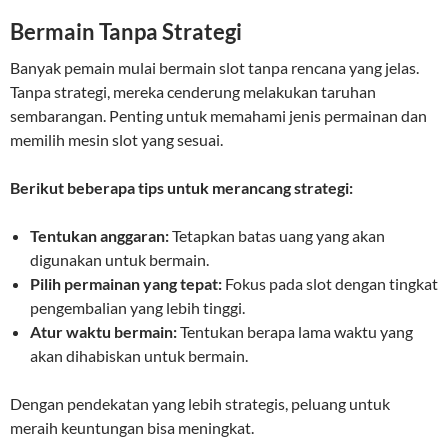
Bermain Tanpa Strategi
Banyak pemain mulai bermain slot tanpa rencana yang jelas.
Tanpa strategi, mereka cenderung melakukan taruhan
sembarangan. Penting untuk memahami jenis permainan dan
memilih mesin slot yang sesuai.
Berikut beberapa tips untuk merancang strategi:
Tentukan anggaran:
Tetapkan batas uang yang akan
digunakan untuk bermain.
Pilih permainan yang tepat:
Fokus pada slot dengan tingkat
pengembalian yang lebih tinggi.
Atur waktu bermain:
Tentukan berapa lama waktu yang
akan dihabiskan untuk bermain.
Dengan pendekatan yang lebih strategis, peluang untuk
meraih keuntungan bisa meningkat.