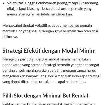
Volatilitas Tinggi
: Pembayaran jarang, tetapi jika menang,
nilai jackpot biasanya besar. Ideal untuk pemain yang
mencari pengalaman lebih mendebarkan.
Mengetahui tingkat volatilitas dapat membantu pemain
memilih slot yang sesuai dengan gaya bermain dan toleransi
risikonya.
Strategi Efektif dengan Modal Minim
Mengelola perjudian dengan modal minim memerlukan
pendekatan yang cermat. Strategi bermain yang tepat sangat
penting untuk meningkatkan peluang menang tanpa harus
mengeluarkan banyak uang. Berikut adalah beberapa strategi
yang dapat diterapkan untuk mencapai hal tersebut.
Pilih Slot dengan Minimal Bet Rendah
Ketika mempertimbangkan game slot, memilih permainan