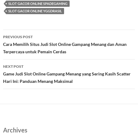
SLOT GACOR ONLINE SPADEGAMING
SLOT GACOR ONLINE YGGDRASIL
Post
PREVIOUS POST
navigation
Cara Memilih Situs Judi Slot Online Gampang Menang dan Aman
Terpercaya untuk Pemain Cerdas
NEXT POST
Game Judi Slot Online Gampang Menang yang Sering Kasih Scatter
Hari Ini: Panduan Menang Maksimal
Archives