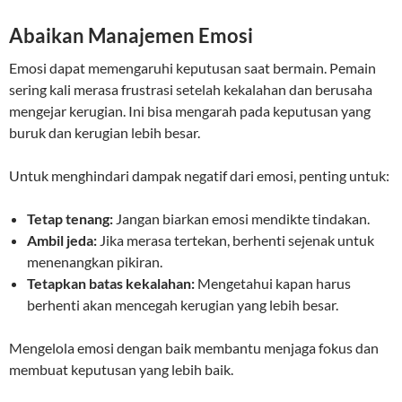
Abaikan Manajemen Emosi
Emosi dapat memengaruhi keputusan saat bermain. Pemain
sering kali merasa frustrasi setelah kekalahan dan berusaha
mengejar kerugian. Ini bisa mengarah pada keputusan yang
buruk dan kerugian lebih besar.
Untuk menghindari dampak negatif dari emosi, penting untuk:
Tetap tenang:
Jangan biarkan emosi mendikte tindakan.
Ambil jeda:
Jika merasa tertekan, berhenti sejenak untuk
menenangkan pikiran.
Tetapkan batas kekalahan:
Mengetahui kapan harus
berhenti akan mencegah kerugian yang lebih besar.
Mengelola emosi dengan baik membantu menjaga fokus dan
membuat keputusan yang lebih baik.