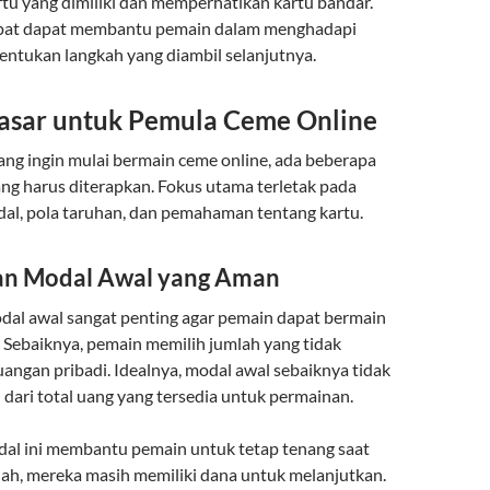
rtu yang dimiliki dan memperhatikan kartu bandar.
tepat dapat membantu pemain dalam menghadapi
ntukan langkah yang diambil selanjutnya.
Dasar untuk Pemula Ceme Online
ng ingin mulai bermain ceme online, ada beberapa
ang harus diterapkan. Fokus utama terletak pada
al, pola taruhan, dan pemahaman tentang kartu.
n Modal Awal yang Aman
al awal sangat penting agar pemain dapat bermain
Sebaiknya, pemain memilih jumlah yang tidak
ngan pribadi. Idealnya, modal awal sebaiknya tidak
 dari total uang yang tersedia untuk permainan.
al ini membantu pemain untuk tetap tenang saat
alah, mereka masih memiliki dana untuk melanjutkan.