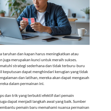
a taruhan dan kapan harus meningkatkan atau
 juga merupakan kunci untuk meraih sukses.
atuhi strategi sederhana dan tidak terburu-buru
 keputusan dapat menghindari kerugian yang tidak
engalaman dan latihan, mereka akan dapat mengasah
reka dalam permainan ini.
 dan trik yang terbukti efektif dari pemain
uga dapat menjadi langkah awal yang baik. Sumber
 membantu pemain baru memahami nuansa permainan