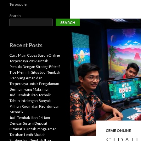
Terpopuler.
Search
SEARCH
Recent Posts
Cara Main Capsa Susun Online
Terpercaya 2026 untuk
Pemula Dengan Strategi Efektif
Tips Memilih Situs Judi Tembak
Ikan yang Aman dan
Terpercaya untuk Pengalaman
Bermain yang Maksimal
Judi Tembak Ikan Terbaik
Tahun Ini dengan Banyak
Pilihan Room dan Keuntungan
Menarik
Judi Tembak Ikan 24 Jam
Dengan Sistem Deposit
Otomatis Untuk Pengalaman
CEME ONLINE
Taruhan Lebih Mudah
Strategi Judi Tembak Ikan