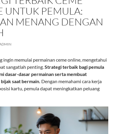
GI TERBAIK CEME
E UNTUK PEMULA:
AN MENANG DENGAN
H
ADMIN
g ingin memulai permainan ceme online, mengetahui
pat sangatlah penting.
Strategi terbaik bagi pemula
i dasar-dasar permainan serta membuat
bijak saat bermain.
Dengan memahami cara kerja
osisi kartu, pemula dapat meningkatkan peluang