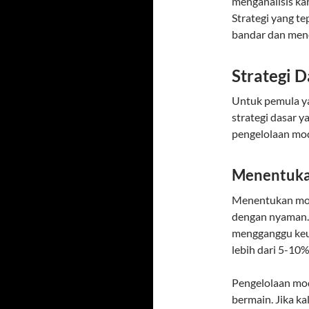
menganalisis ka
Strategi yang 
bandar dan mene
Strategi 
Untuk pemula ya
strategi dasar y
pengelolaan mod
Menentuka
Menentukan mod
dengan nyaman. 
mengganggu keua
lebih dari 5-10%
Pengelolaan mod
bermain. Jika k