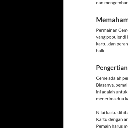
dan mengembang
Memahami
Permainan Ceme 
yang populer di
kartu, dan pera
baik.
Pengertian
Ceme adalah pe
Biasanya, pemai
ini adalah untuk
menerima dua kar
Nilai kartu dihi
Kartu dengan an
Pemain harus m