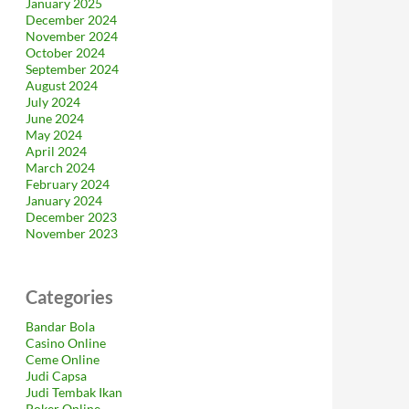
January 2025
December 2024
November 2024
October 2024
September 2024
August 2024
July 2024
June 2024
May 2024
April 2024
March 2024
February 2024
January 2024
December 2023
November 2023
Categories
Bandar Bola
Casino Online
Ceme Online
Judi Capsa
Judi Tembak Ikan
Poker Online