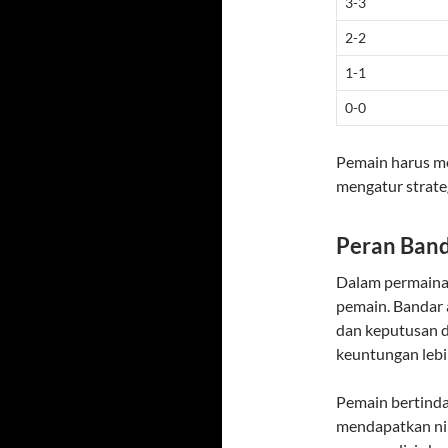
3-3
2-2
1-1
0-0
Pemain harus me
mengatur strateg
Peran Ban
Dalam permaina
pemain. Bandar 
dan keputusan d
keuntungan lebi
Pemain bertind
mendapatkan nila