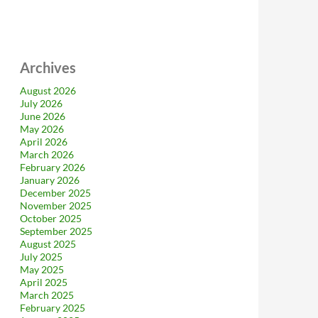
Archives
August 2026
July 2026
June 2026
May 2026
April 2026
March 2026
February 2026
January 2026
December 2025
November 2025
October 2025
September 2025
August 2025
July 2025
May 2025
April 2025
March 2025
February 2025