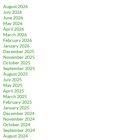
August 2026
July 2026
June 2026
May 2026
April 2026
March 2026
February 2026
January 2026
December 2025
November 2025
October 2025
September 2025
August 2025
July 2025
May 2025
April 2025
March 2025
February 2025
January 2025
December 2024
November 2024
October 2024
September 2024
August 2024