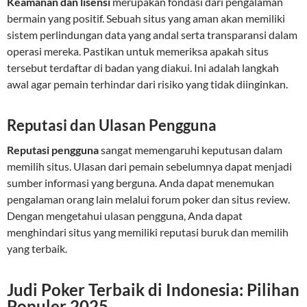
Keamanan dan lisensi
merupakan fondasi dari pengalaman
bermain yang positif. Sebuah situs yang aman akan memiliki
sistem perlindungan data yang andal serta transparansi dalam
operasi mereka. Pastikan untuk memeriksa apakah situs
tersebut terdaftar di badan yang diakui. Ini adalah langkah
awal agar pemain terhindar dari risiko yang tidak diinginkan.
Reputasi dan Ulasan Pengguna
Reputasi pengguna
sangat memengaruhi keputusan dalam
memilih situs. Ulasan dari pemain sebelumnya dapat menjadi
sumber informasi yang berguna. Anda dapat menemukan
pengalaman orang lain melalui forum poker dan situs review.
Dengan mengetahui ulasan pengguna, Anda dapat
menghindari situs yang memiliki reputasi buruk dan memilih
yang terbaik.
Judi Poker Terbaik di Indonesia: Pilihan
Populer 2025