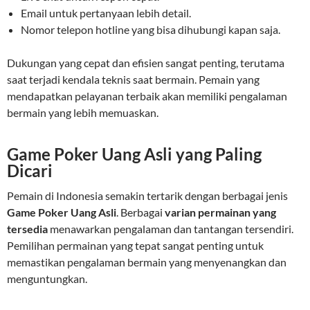
Email untuk pertanyaan lebih detail.
Nomor telepon hotline yang bisa dihubungi kapan saja.
Dukungan yang cepat dan efisien sangat penting, terutama
saat terjadi kendala teknis saat bermain. Pemain yang
mendapatkan pelayanan terbaik akan memiliki pengalaman
bermain yang lebih memuaskan.
Game Poker Uang Asli yang Paling
Dicari
Pemain di Indonesia semakin tertarik dengan berbagai jenis
Game Poker Uang Asli
. Berbagai
varian permainan yang
tersedia
menawarkan pengalaman dan tantangan tersendiri.
Pemilihan permainan yang tepat sangat penting untuk
memastikan pengalaman bermain yang menyenangkan dan
menguntungkan.