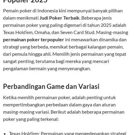
Pemain poker di Indonesia kini mempunyai banyak pilihan
dalam menikmati
Judi Poker Terbaik
. Beberapa jenis
permainan poker yang paling digemari di tahun 2025 adalah
Texas Hold’em, Omaha, dan Seven Card Stud. Masing-masing
permainan poker terpopuler
ini menawarkan dinamika dan
strategi yang berbeda, memikat berbagai kalangan pemain,
dari pemula hingga ahli. Memilih jenis permainan yang tepat
sangat penting, terutama bagi mereka yang mencari
pengalaman bermain yang menyenangkan.
Perbandingan Game dan Variasi
Ketika memilih permainan poker, adalah penting untuk
mempertimbangkan perbedaan dalam gaya dan aturan
masing-masing variasi. Berikut adalah beberapa permainan
poker yang paling terkenal:
Texas Hold’em: Permainan yang mengedepankan strategi