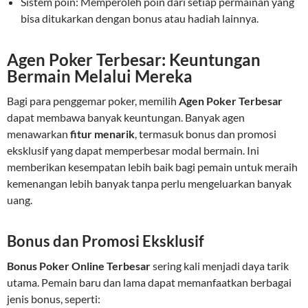
Sistem poin: Memperoleh poin dari setiap permainan yang
bisa ditukarkan dengan bonus atau hadiah lainnya.
Agen Poker Terbesar: Keuntungan
Bermain Melalui Mereka
Bagi para penggemar poker, memilih
Agen Poker Terbesar
dapat membawa banyak keuntungan. Banyak agen
menawarkan
fitur menarik
, termasuk bonus dan promosi
eksklusif yang dapat memperbesar modal bermain. Ini
memberikan kesempatan lebih baik bagi pemain untuk meraih
kemenangan lebih banyak tanpa perlu mengeluarkan banyak
uang.
Bonus dan Promosi Eksklusif
Bonus Poker Online Terbesar
sering kali menjadi daya tarik
utama. Pemain baru dan lama dapat memanfaatkan berbagai
jenis bonus, seperti: