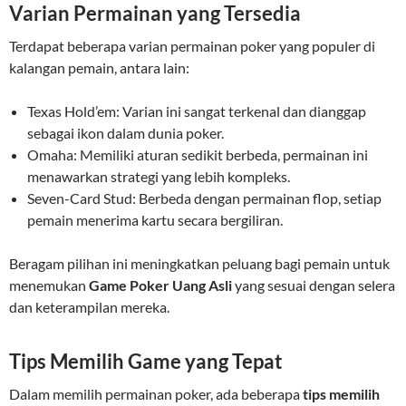
Varian Permainan yang Tersedia
Terdapat beberapa varian permainan poker yang populer di
kalangan pemain, antara lain:
Texas Hold’em: Varian ini sangat terkenal dan dianggap
sebagai ikon dalam dunia poker.
Omaha: Memiliki aturan sedikit berbeda, permainan ini
menawarkan strategi yang lebih kompleks.
Seven-Card Stud: Berbeda dengan permainan flop, setiap
pemain menerima kartu secara bergiliran.
Beragam pilihan ini meningkatkan peluang bagi pemain untuk
menemukan
Game Poker Uang Asli
yang sesuai dengan selera
dan keterampilan mereka.
Tips Memilih Game yang Tepat
Dalam memilih permainan poker, ada beberapa
tips memilih