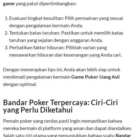
game
yang patut dipertimbangkan:
Evaluasi tingkat kesulitan: Pilih permainan yang sesuai
dengan pengalaman bermain Anda.
Tentukan batas taruhan: Pastikan untuk memilih batas
taruhan yang sejalan dengan anggaran Anda.
Perhatikan faktor hiburan: Pilihlah varian yang
menawarkan hiburan dan kesenangan yang Anda cari.
Dengan menerapkan tips ini, Anda akan lebih siap untuk
menikmati pengalaman bermain
Game Poker Uang Asli
dengan optimal.
Bandar Poker Terpercaya: Ciri-Ciri
yang Perlu Diketahui
Pemain poker yang cerdas pasti ingin memastikan bahwa
mereka bermain di platform yang aman dan dapat diandalkan.
Salah satu ciri utama yang menunjukkan bahwa suatu
Bandar