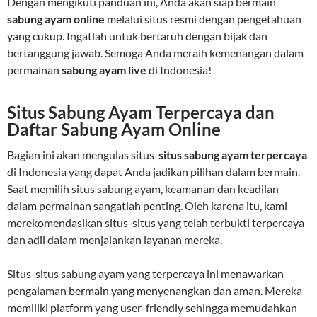
Dengan mengikuti panduan ini, Anda akan siap bermain
sabung ayam online
melalui situs resmi dengan pengetahuan
yang cukup. Ingatlah untuk bertaruh dengan bijak dan
bertanggung jawab. Semoga Anda meraih kemenangan dalam
permainan
sabung ayam live
di Indonesia!
Situs Sabung Ayam Terpercaya dan
Daftar Sabung Ayam Online
Bagian ini akan mengulas situs-
situs sabung ayam terpercaya
di Indonesia yang dapat Anda jadikan pilihan dalam bermain.
Saat memilih situs sabung ayam, keamanan dan keadilan
dalam permainan sangatlah penting. Oleh karena itu, kami
merekomendasikan situs-situs yang telah terbukti terpercaya
dan adil dalam menjalankan layanan mereka.
Situs-situs sabung ayam yang terpercaya ini menawarkan
pengalaman bermain yang menyenangkan dan aman. Mereka
memiliki platform yang user-friendly sehingga memudahkan