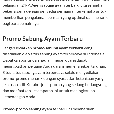
pelanggan 24/7.
Agen sabung ayam terbaik
juga seringkali
bekerja sama dengan penyedia permainan terkemuka untuk
memberikan pengalaman bermain yang optimal dan menarik
bagi para pemainnya.
Promo Sabung Ayam Terbaru
Jangan lewatkan
promo sabung ayam terbaru
yang
disediakan oleh situs sabung ayam terpercaya di Indonesia.
Dapatkan bonus dan hadiah menarik yang dapat
meningkatkan peluang Anda dalam memenangkan taruhan.
Situs-situs sabung ayam terpercaya selalu menyediakan
promo-promo menarik dengan syarat dan ketentuan yang
jelas dan adil. Ketahui jenis promo yang sedang berlangsung
dan manfaatkan kesempatan ini untuk meningkatkan
kemenangan Anda.
Promo-
promo sabung ayam terbaru
ini memberikan