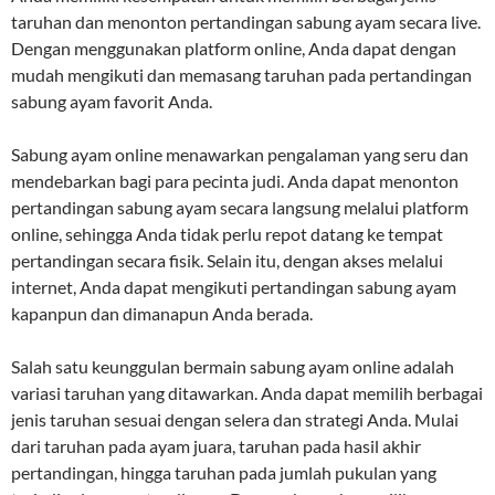
taruhan dan menonton pertandingan sabung ayam secara live.
Dengan menggunakan platform online, Anda dapat dengan
mudah mengikuti dan memasang taruhan pada pertandingan
sabung ayam favorit Anda.
Sabung ayam online menawarkan pengalaman yang seru dan
mendebarkan bagi para pecinta judi. Anda dapat menonton
pertandingan sabung ayam secara langsung melalui platform
online, sehingga Anda tidak perlu repot datang ke tempat
pertandingan secara fisik. Selain itu, dengan akses melalui
internet, Anda dapat mengikuti pertandingan sabung ayam
kapanpun dan dimanapun Anda berada.
Salah satu keunggulan bermain sabung ayam online adalah
variasi taruhan yang ditawarkan. Anda dapat memilih berbagai
jenis taruhan sesuai dengan selera dan strategi Anda. Mulai
dari taruhan pada ayam juara, taruhan pada hasil akhir
pertandingan, hingga taruhan pada jumlah pukulan yang