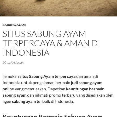
SABUNG AYAM
SITUS SABUNG AYAM
TERPERCAYA & AMAN DI
INDONESIA
13/06/2024
Temukan
situs Sabung Ayam terpercaya
dan aman di
Indonesia untuk pengalaman bermain
judi sabung ayam
online
yang memuaskan. Dapatkan
keuntungan bermain
sabung ayam
dan nikmati promo terbaru yang disediakan oleh
agen
sabung ayam terbaik
di Indonesia.
Keuntungan Bermain Sabung Ayam