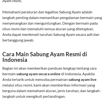
Ayam resmi.
Memahami peraturan dan legalitas Sabung Ayam adalah
langkah penting dalam memastikan pengalaman bermain yang
menyenangkan dan menguntungkan. Dengan bermain pada
situs resmi dan mematuhi semua aturan yang ditetapkan,
Anda dapat menikmati taruhan Sabung Ayam secara adil dan
bertanggung jawab.
Cara Main Sabung Ayam Resmi di
Indonesia
Bagian ini akan memberikan panduan lengkap tentang cara
bermain
sabung ayam secara online
di Indonesia. Apabila
Anda tertarik untuk mencoba permainan
sabung ayam live
melalui situs resmi, kami akan memberikan informasi yang
berguna dalam memahami aturan, jenis taruhan, dan langkah-
langkah untuk mengikuti pertandingan.