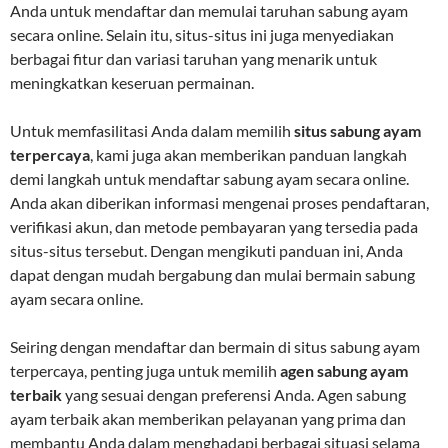
Anda untuk mendaftar dan memulai taruhan sabung ayam
secara online. Selain itu, situs-situs ini juga menyediakan
berbagai fitur dan variasi taruhan yang menarik untuk
meningkatkan keseruan permainan.
Untuk memfasilitasi Anda dalam memilih
situs sabung ayam
terpercaya
, kami juga akan memberikan panduan langkah
demi langkah untuk mendaftar sabung ayam secara online.
Anda akan diberikan informasi mengenai proses pendaftaran,
verifikasi akun, dan metode pembayaran yang tersedia pada
situs-situs tersebut. Dengan mengikuti panduan ini, Anda
dapat dengan mudah bergabung dan mulai bermain sabung
ayam secara online.
Seiring dengan mendaftar dan bermain di situs sabung ayam
terpercaya, penting juga untuk memilih
agen sabung ayam
terbaik
yang sesuai dengan preferensi Anda. Agen sabung
ayam terbaik akan memberikan pelayanan yang prima dan
membantu Anda dalam menghadapi berbagai situasi selama