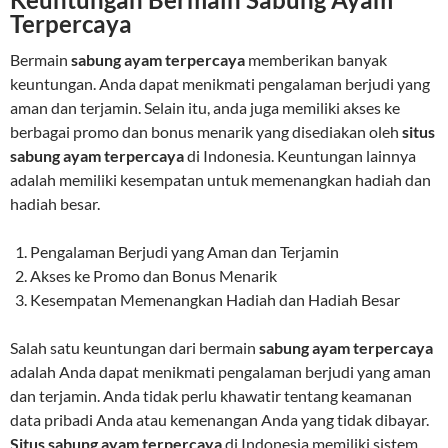
Terpercaya
Bermain
sabung ayam terpercaya
memberikan banyak
keuntungan. Anda dapat menikmati pengalaman berjudi yang
aman dan terjamin. Selain itu, anda juga memiliki akses ke
berbagai promo dan bonus menarik yang disediakan oleh
situs
sabung ayam terpercaya
di Indonesia. Keuntungan lainnya
adalah memiliki kesempatan untuk memenangkan hadiah dan
hadiah besar.
Pengalaman Berjudi yang Aman dan Terjamin
Akses ke Promo dan Bonus Menarik
Kesempatan Memenangkan Hadiah dan Hadiah Besar
Salah satu keuntungan dari bermain
sabung ayam terpercaya
adalah Anda dapat menikmati pengalaman berjudi yang aman
dan terjamin. Anda tidak perlu khawatir tentang keamanan
data pribadi Anda atau kemenangan Anda yang tidak dibayar.
Situs sabung ayam terpercaya
di Indonesia memiliki sistem