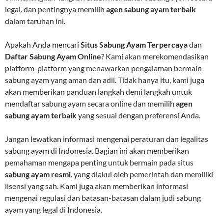
legal, dan pentingnya memilih
agen sabung ayam terbaik
dalam taruhan ini.
Apakah Anda mencari
Situs Sabung Ayam Terpercaya
dan
Daftar Sabung Ayam Online
? Kami akan merekomendasikan
platform-platform yang menawarkan pengalaman bermain
sabung ayam yang aman dan adil. Tidak hanya itu, kami juga
akan memberikan panduan langkah demi langkah untuk
mendaftar sabung ayam secara online dan memilih
agen
sabung ayam terbaik
yang sesuai dengan preferensi Anda.
Jangan lewatkan informasi mengenai peraturan dan legalitas
sabung ayam di Indonesia. Bagian ini akan memberikan
pemahaman mengapa penting untuk bermain pada situs
sabung ayam resmi
, yang diakui oleh pemerintah dan memiliki
lisensi yang sah. Kami juga akan memberikan informasi
mengenai regulasi dan batasan-batasan dalam judi sabung
ayam yang legal di Indonesia.