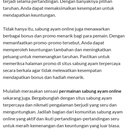
terjadi selama pertandingan. Dengan banyaknya pilihan
taruhan, Anda dapat memaksimalkan kesempatan untuk
mendapatkan keuntungan.
Tidak hanya itu, sabung ayam online juga menawarkan
berbagai bonus dan promo menarik bagi para pemain. Dengan
memanfaatkan promo-promo tersebut, Anda dapat
memperoleh keuntungan tambahan dan meningkatkan
peluang untuk memenangkan taruhan. Pastikan untuk
memeriksa halaman promo di situs sabung ayam terpercaya
secara berkala agar tidak melewatkan kesempatan
mendapatkan bonus dan hadiah menarik.
Mulailah merasakan sensasi
permainan sabung ayam online
sekarang juga. Bergabunglah dengan situs sabung ayam
terpercaya dan nikmati pengalaman berjudi yang seru dan
menguntungkan. Jadilah bagian dari komunitas sabung ayam
online yang aktif dan ikuti pertandingan-pertandingan seru
untuk meraih kemenangan dan keuntungan yang luar biasa.