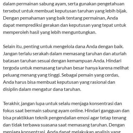
dalam permainan sabung ayam, serta gunakan pengetahuan
tersebut untuk membuat keputusan taruhan yang lebih bijak.
Dengan pemahaman yang baik tentang permainan, Anda
dapat memprediksi gerakan dan keputusan yang tepat untuk
memperoleh hasil yang lebih menguntungkan.
Selain itu, penting untuk mengelola dana Anda dengan baik.
Jangan terlalu serakah dalam memasang taruhan dan aturlah
batasan taruhan sesuai dengan kemampuan Anda. Hindari
tergoda untuk memasang taruhan besar hanya karena melihat
peluang menang yang tinggi. Sebagai pemain yang cerdas,
Anda harus bisa membuat keputusan yang rasional dan
disiplin dalam mengatur dana taruhan.
Terakhir, jangan lupa untuk selalu menjaga konsentrasi dan
fokus saat bermain sabung ayam online. Hindari gangguan dan
bisa praktikkan teknik pengendalian emosi agar tetap tenang
dan tidak terbawa suasana saat memasang taruhan. Dengan
menjaga konsentrasi, Anda dapat melakukan analisis yang