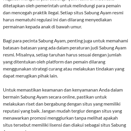
ditetapkan oleh pemerintah untuk melindungi para pemain
dan mencegah praktik ilegal. Setiap situs Sabung Ayam resmi
harus mematuhi regulasi ini dan dilarang menyediakan
permainan kepada anak di bawah umur.
Bagi para pecinta Sabung Ayam, penting juga untuk memahami
batasan-batasan yang ada dalam peraturan judi Sabung Ayam
resmi. Misalnya, setiap taruhan harus sesuai dengan jumlah
yang ditentukan oleh platform dan pemain dilarang
menggunakan strategi curang atau melakukan tindakan yang
dapat merugikan pihak lain.
Untuk memastikan keamanan dan kenyamanan Anda dalam
bermain Sabung Ayam secara online, pastikan untuk
melakukan riset dan bergabung dengan situs yang memiliki
reputasi yang baik. Jangan mudah tergiur dengan situs yang
menawarkan promosi menggiurkan tanpa melihat apakah
situs tersebut memiliki lisensi dan diakui sebagai situs Sabung