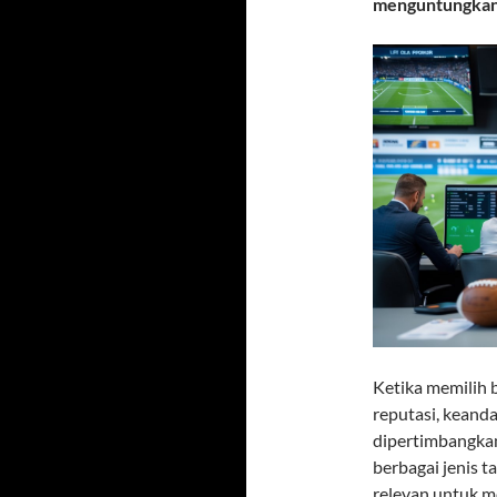
menguntungkan
Ketika memilih b
reputasi, keand
dipertimbangka
berbagai jenis 
relevan untuk 