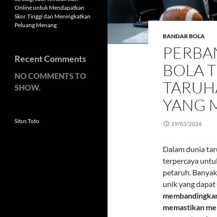
Online untuk Mendapatkan
Skor Tinggi dan Meningkatkan
Peluang Menang
BANDAR BOLA
PERBA
Recent Comments
BOLA 
NO COMMENTS TO
TARUH
SHOW.
YANG
Situs Toto
19/03/2026
Dalam dunia tar
terpercaya untuk
petaruh. Banyak
unik yang dapa
membandingkan 
memastikan mer