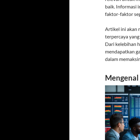
baik. Informasi
faktor-faktor se
Artikel ini aka
terpercaya yang
Dari kelebihan 
mendapatkan g
dalam memaksim
Mengenal 