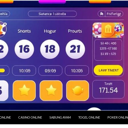
 ONLINE
CASINO ONLINE
SABUNG AYAM
TOGEL ONLINE
POKER ONLIN