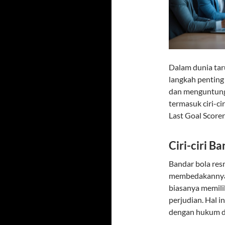
Dalam dunia tar
langkah pentin
dan menguntungk
termasuk ciri-ci
Last Goal Scorer
Ciri-ciri B
Bandar bola resm
membedakannya d
biasanya memilik
perjudian. Hal i
dengan hukum da