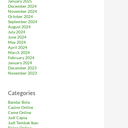
January 2025
December 2024
November 2024
October 2024
September 2024
August 2024
July 2024
June 2024
May 2024
April 2024
March 2024
February 2024
January 2024
December 2023
November 2023
Categories
Bandar Bola
Casino Online
Ceme Online
Judi Capsa
Judi Tembak Ikan
Poker Online