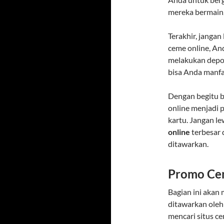
mereka bermain,
Terakhir, jangan
ceme online, A
melakukan depos
bisa Anda manf
Dengan begitu 
online menjadi 
kartu. Jangan l
online
terbesar 
ditawarkan.
Promo Ce
Bagian ini aka
ditawarkan oleh 
mencari situs c