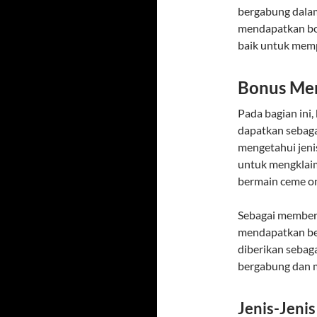
bergabung dalam
mendapatkan bonu
baik untuk memp
Bonus Me
Pada bagian ini
dapatkan sebaga
mengetahui jeni
untuk mengklaim
bermain ceme on
Sebagai member 
mendapatkan be
diberikan sebaga
bergabung dan m
Jenis-Jeni