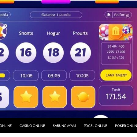
 ONLINE
CASINO ONLINE
SABUNG AYAM
TOGEL ONLINE
POKER ONLIN