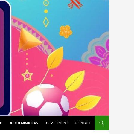
E
JUDI TEMBAK IKAN
CEME ONLINE
CONTACT