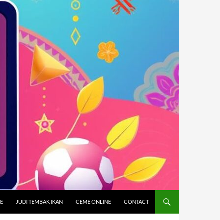
E
JUDI TEMBAK IKAN
CEME ONLINE
CONTACT