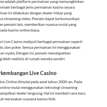
line adalah platform permainan yang memungkinkan
rmain berbagai jenis permainan kasino secara
inan ini dilakukan dengan dealer hidup yang
ui streaming video. Pemain dapat berkomunikasi
an pemain lain, memberikan nuansa sosial yang
pada kasino online biasa.
ri Live Casino meliputi berbagai permainan seperti
ette, dan poker. Semua permainan ini menggunakan
tan nyata. Dengan ini, pemain mendapatkan
lebih realistis di rumah mereka sendiri.
rkembangan Live Casino
sino Online dimulai pada awal tahun 2000-an. Pada
o online mulai menggunakan teknologi streaming
ampilkan dealer langsung. Hal ini memberi cara baru
uk merasakan suasana kasino fisik.