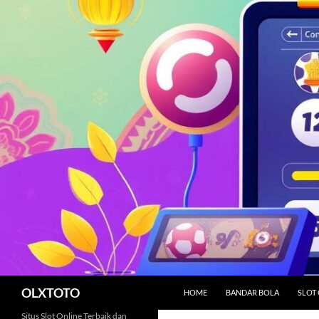
SKIP TO CONTENT
Search
OLXTOTO
HOME
BANDAR BOLA
SLOT
Situs Slot Online Terbaik dan