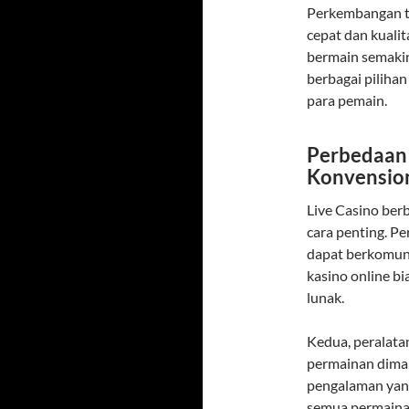
Perkembangan te
cepat dan kuali
bermain semakin
berbagai piliha
para pemain.
Perbedaan 
Konvensio
Live Casino ber
cara penting. Pe
dapat berkomuni
kasino online b
lunak.
Kedua, peralata
permainan dima
pengalaman yang
semua permainan 