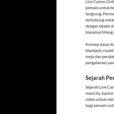
Live Casino On
pemain untuk be
langsung. Perma
terhubung melal
dengan dealer d
biasanya hilang 
Konsep dasar da
blackjack, roul
meja dan perala
pengalaman yang 
Sejarah Pe
Sejarah Live Ca
masa itu, kasin
video untuk men
bagi pemain unt