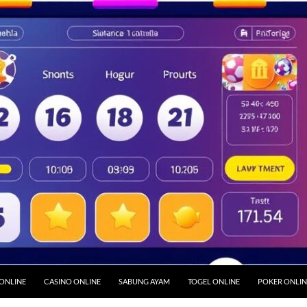
 ONLINE
CASINO ONLINE
SABUNG AYAM
TOGEL ONLINE
POKER ONLIN