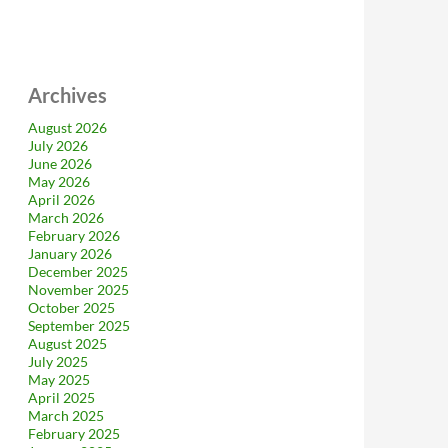
Archives
August 2026
July 2026
June 2026
May 2026
April 2026
March 2026
February 2026
January 2026
December 2025
November 2025
October 2025
September 2025
August 2025
July 2025
May 2025
April 2025
March 2025
February 2025