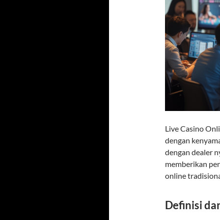
Live Casino Onl
dengan kenyaman
dengan dealer ny
memberikan pen
online tradisiona
Definisi d