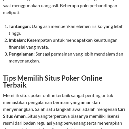
saat menggunakan uang asli. Beberapa poin perbandingan
meliputi:
Tantangan:
Uang asli memberikan elemen risiko yang lebih
tinggi.
Imbalan:
Kesempatan untuk mendapatkan keuntungan
finansial yang nyata.
Pengalaman:
Sensasi permainan yang lebih mendalam dan
menyenangkan.
Tips Memilih Situs Poker Online
Terbaik
Memilih situs poker online terbaik sangat penting untuk
memastikan pengalaman bermain yang aman dan
menyenangkan. Salah satu langkah awal adalah mengenali
Ciri
Situs Aman
. Situs yang terpercaya biasanya memiliki lisensi
resmi dari badan regulasi yang berwenang serta menerapkan