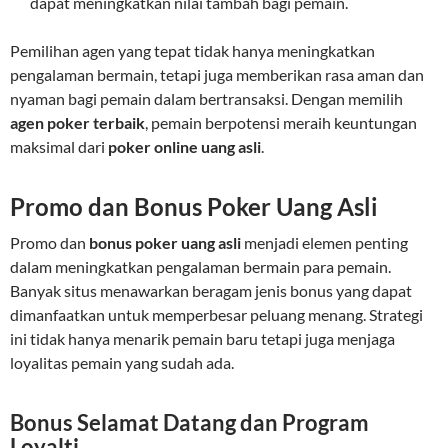
dapat meningkatkan nilai tambah bagi pemain.
Pemilihan agen yang tepat tidak hanya meningkatkan
pengalaman bermain, tetapi juga memberikan rasa aman dan
nyaman bagi pemain dalam bertransaksi. Dengan memilih
agen poker terbaik
, pemain berpotensi meraih keuntungan
maksimal dari
poker online uang asli
.
Promo dan Bonus Poker Uang Asli
Promo dan
bonus poker uang asli
menjadi elemen penting
dalam meningkatkan pengalaman bermain para pemain.
Banyak situs menawarkan beragam jenis bonus yang dapat
dimanfaatkan untuk memperbesar peluang menang. Strategi
ini tidak hanya menarik pemain baru tetapi juga menjaga
loyalitas pemain yang sudah ada.
Bonus Selamat Datang dan Program
Loyalti