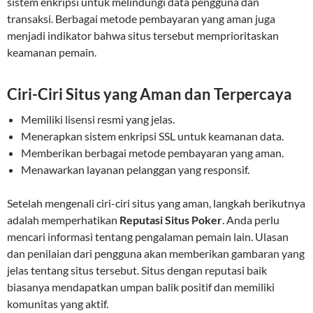
sistem enkripsi untuk melindungi data pengguna dan
transaksi. Berbagai metode pembayaran yang aman juga
menjadi indikator bahwa situs tersebut memprioritaskan
keamanan pemain.
Ciri-Ciri Situs yang Aman dan Terpercaya
Memiliki lisensi resmi yang jelas.
Menerapkan sistem enkripsi SSL untuk keamanan data.
Memberikan berbagai metode pembayaran yang aman.
Menawarkan layanan pelanggan yang responsif.
Setelah mengenali ciri-ciri situs yang aman, langkah berikutnya
adalah memperhatikan
Reputasi Situs Poker
. Anda perlu
mencari informasi tentang pengalaman pemain lain. Ulasan
dan penilaian dari pengguna akan memberikan gambaran yang
jelas tentang situs tersebut. Situs dengan reputasi baik
biasanya mendapatkan umpan balik positif dan memiliki
komunitas yang aktif.