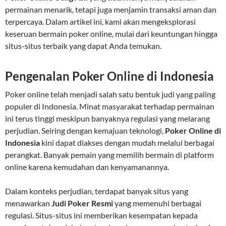
permainan menarik, tetapi juga menjamin transaksi aman dan
terpercaya. Dalam artikel ini, kami akan mengeksplorasi
keseruan bermain poker online, mulai dari keuntungan hingga
situs-situs terbaik yang dapat Anda temukan.
Pengenalan Poker Online di Indonesia
Poker online telah menjadi salah satu bentuk judi yang paling
populer di Indonesia. Minat masyarakat terhadap permainan
ini terus tinggi meskipun banyaknya regulasi yang melarang
perjudian. Seiring dengan kemajuan teknologi,
Poker Online di
Indonesia
kini dapat diakses dengan mudah melalui berbagai
perangkat. Banyak pemain yang memilih bermain di platform
online karena kemudahan dan kenyamanannya.
Dalam konteks perjudian, terdapat banyak situs yang
menawarkan
Judi Poker Resmi
yang memenuhi berbagai
regulasi. Situs-situs ini memberikan kesempatan kepada