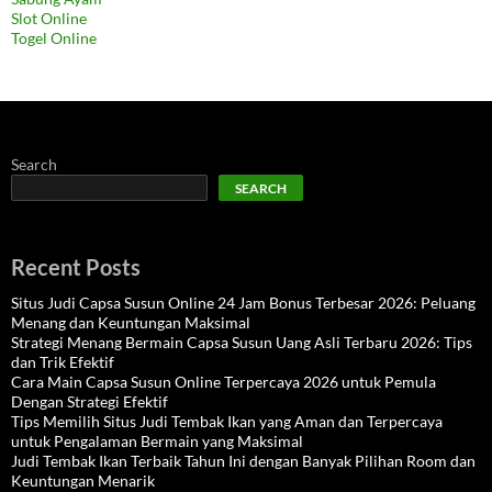
Slot Online
Togel Online
Search
SEARCH
Recent Posts
Situs Judi Capsa Susun Online 24 Jam Bonus Terbesar 2026: Peluang
Menang dan Keuntungan Maksimal
Strategi Menang Bermain Capsa Susun Uang Asli Terbaru 2026: Tips
dan Trik Efektif
Cara Main Capsa Susun Online Terpercaya 2026 untuk Pemula
Dengan Strategi Efektif
Tips Memilih Situs Judi Tembak Ikan yang Aman dan Terpercaya
untuk Pengalaman Bermain yang Maksimal
Judi Tembak Ikan Terbaik Tahun Ini dengan Banyak Pilihan Room dan
Keuntungan Menarik