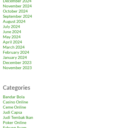
December 2024
November 2024
October 2024
September 2024
August 2024
July 2024
June 2024
May 2024
April 2024
March 2024
February 2024
January 2024
December 2023
November 2023
Categories
Bandar Bola
Casino Online
Ceme Online
Judi Capsa
Judi Tembak Ikan
Poker Online
Sabung Ayam