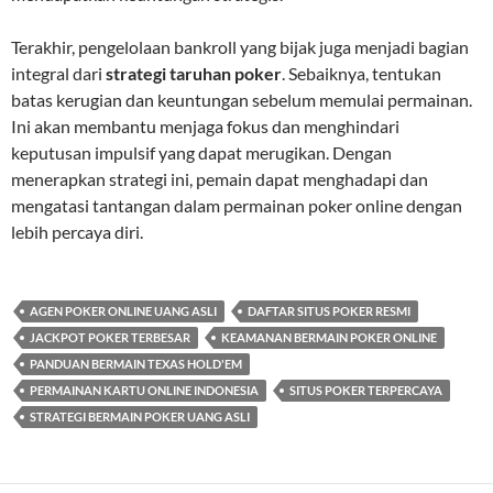
Terakhir, pengelolaan bankroll yang bijak juga menjadi bagian
integral dari
strategi taruhan poker
. Sebaiknya, tentukan
batas kerugian dan keuntungan sebelum memulai permainan.
Ini akan membantu menjaga fokus dan menghindari
keputusan impulsif yang dapat merugikan. Dengan
menerapkan strategi ini, pemain dapat menghadapi dan
mengatasi tantangan dalam permainan poker online dengan
lebih percaya diri.
AGEN POKER ONLINE UANG ASLI
DAFTAR SITUS POKER RESMI
JACKPOT POKER TERBESAR
KEAMANAN BERMAIN POKER ONLINE
PANDUAN BERMAIN TEXAS HOLD'EM
PERMAINAN KARTU ONLINE INDONESIA
SITUS POKER TERPERCAYA
STRATEGI BERMAIN POKER UANG ASLI