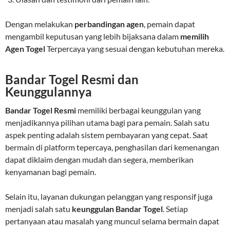
Dengan melakukan
perbandingan agen
, pemain dapat
mengambil keputusan yang lebih bijaksana dalam
memilih
Agen Togel
Terpercaya yang sesuai dengan kebutuhan mereka.
Bandar Togel Resmi dan
Keunggulannya
Bandar Togel Resmi
memiliki berbagai keunggulan yang
menjadikannya pilihan utama bagi para pemain. Salah satu
aspek penting adalah sistem pembayaran yang cepat. Saat
bermain di platform tepercaya, penghasilan dari kemenangan
dapat diklaim dengan mudah dan segera, memberikan
kenyamanan bagi pemain.
Selain itu, layanan dukungan pelanggan yang responsif juga
menjadi salah satu
keunggulan Bandar Togel
. Setiap
pertanyaan atau masalah yang muncul selama bermain dapat