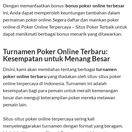
Dengan memanfaatkan bonus-
bonus poker online terbesar
ini, Anda dapat memperoleh keuntungan tambahan dalam
permainan poker online. Segera daftar dan mainkan poker
online di Poker Online Terpercaya – Situs Poker Terbaik untuk
dapat menikmati berbagai bonus menarik yang ditawarkan.
Turnamen Poker Online Terbaru:
Kesempatan untuk Menang Besar
Disini, kami akan membahas tentang berbagai
turnamen
poker online terbaru
yang diadakan oleh situs-situs poker
online terpercaya di Indonesia. Turnamen ini adalah
kesempatan bagi para pemain untuk meraih kemenangan
besar dan menguji keterampilan poker mereka melawan
pemain lain.
Situs-situs poker online terpercaya sering kali
menyelenggarakan turnamen dengan format yang beragam.