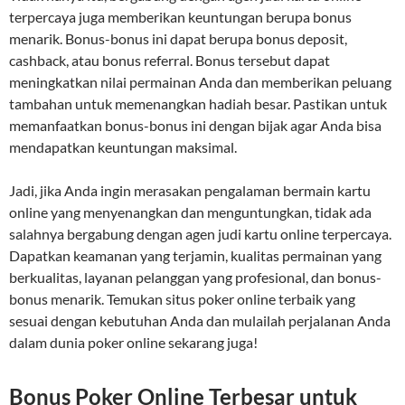
terpercaya juga memberikan keuntungan berupa bonus
menarik. Bonus-bonus ini dapat berupa bonus deposit,
cashback, atau bonus referral. Bonus tersebut dapat
meningkatkan nilai permainan Anda dan memberikan peluang
tambahan untuk memenangkan hadiah besar. Pastikan untuk
memanfaatkan bonus-bonus ini dengan bijak agar Anda bisa
mendapatkan keuntungan maksimal.
Jadi, jika Anda ingin merasakan pengalaman bermain kartu
online yang menyenangkan dan menguntungkan, tidak ada
salahnya bergabung dengan agen judi kartu online terpercaya.
Dapatkan keamanan yang terjamin, kualitas permainan yang
berkualitas, layanan pelanggan yang profesional, dan bonus-
bonus menarik. Temukan situs poker online terbaik yang
sesuai dengan kebutuhan Anda dan mulailah perjalanan Anda
dalam dunia poker online sekarang juga!
Bonus Poker Online Terbesar untuk