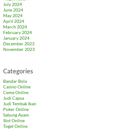
July 2024
June 2024
May 2024
April 2024
March 2024
February 2024
January 2024
December 2023
November 2023
Categories
Bandar Bola
Casino Online
Ceme Online
Judi Capsa
Judi Tembak Ikan
Poker Online
Sabung Ayam
Slot Online
Togel Online