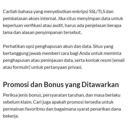
Carilah bahasa yang menyebutkan enkripsi SSL/TLS dan
pembatasan akses internal. Jika situs menyimpan data untuk
keperluan verifikasi atau audit, harus ada penjelasan berapa
lama dan alasan penyimpanan tersebut.
Perhatikan opsi penghapusan akun dan data. Situs yang
bertanggung jawab memberi cara bagi Anda untuk meminta
penghapusan atau peninjauan data, serta kontak resmi (email
atau formulir) untuk pertanyaan privasi.
Promosi dan Bonus yang Ditawarkan
Periksa jenis bonus, persyaratan taruhan, dan masa berlaku
sebelum klaim. Cari juga apakah promosi tersedia untuk
permainan favoritmu dan bagaimana syarat penarikan dana
bekerja.