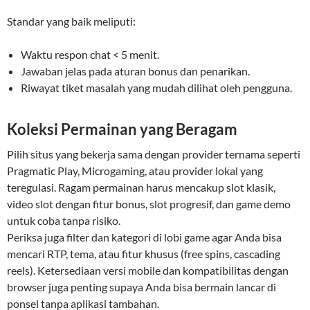
Standar yang baik meliputi:
Waktu respon chat < 5 menit.
Jawaban jelas pada aturan bonus dan penarikan.
Riwayat tiket masalah yang mudah dilihat oleh pengguna.
Koleksi Permainan yang Beragam
Pilih situs yang bekerja sama dengan provider ternama seperti
Pragmatic Play, Microgaming, atau provider lokal yang
teregulasi. Ragam permainan harus mencakup slot klasik,
video slot dengan fitur bonus, slot progresif, dan game demo
untuk coba tanpa risiko.
Periksa juga filter dan kategori di lobi game agar Anda bisa
mencari RTP, tema, atau fitur khusus (free spins, cascading
reels). Ketersediaan versi mobile dan kompatibilitas dengan
browser juga penting supaya Anda bisa bermain lancar di
ponsel tanpa aplikasi tambahan.