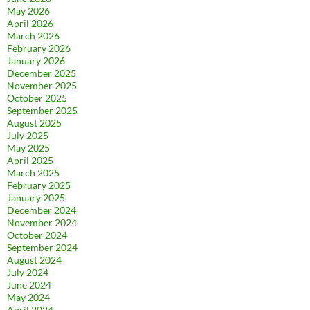
May 2026
April 2026
March 2026
February 2026
January 2026
December 2025
November 2025
October 2025
September 2025
August 2025
July 2025
May 2025
April 2025
March 2025
February 2025
January 2025
December 2024
November 2024
October 2024
September 2024
August 2024
July 2024
June 2024
May 2024
April 2024