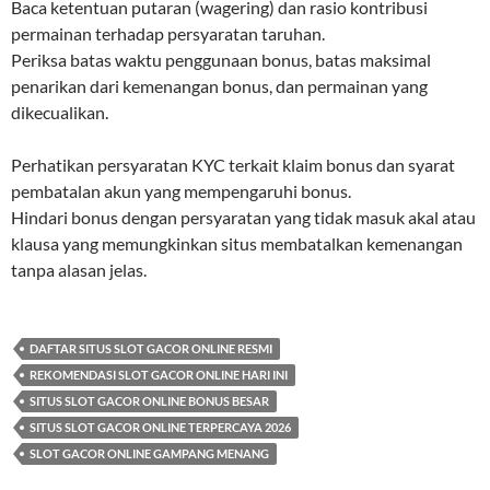
Baca ketentuan putaran (wagering) dan rasio kontribusi
permainan terhadap persyaratan taruhan.
Periksa batas waktu penggunaan bonus, batas maksimal
penarikan dari kemenangan bonus, dan permainan yang
dikecualikan.
Perhatikan persyaratan KYC terkait klaim bonus dan syarat
pembatalan akun yang mempengaruhi bonus.
Hindari bonus dengan persyaratan yang tidak masuk akal atau
klausa yang memungkinkan situs membatalkan kemenangan
tanpa alasan jelas.
DAFTAR SITUS SLOT GACOR ONLINE RESMI
REKOMENDASI SLOT GACOR ONLINE HARI INI
SITUS SLOT GACOR ONLINE BONUS BESAR
SITUS SLOT GACOR ONLINE TERPERCAYA 2026
SLOT GACOR ONLINE GAMPANG MENANG