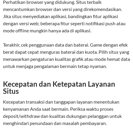
Perhatikan browser yang didukung. Situs terbaik
mencantumkan browser dan versi yang direkomendasikan.
Jika situs menyediakan aplikasi, bandingkan fitur aplikasi
dengan versi web; beberapa fitur seperti notifikasi push atau
mode offline mungkin hanya ada di aplikasi.
Terakhir, cek penggunaan data dan baterai. Game dengan efek
berat dapat cepat menguras baterai dan kuota. Pilih situs yang
menawarkan pengaturan kualitas grafik atau mode hemat data
untuk menjaga pengalaman bermain tetap nyaman.
Kecepatan dan Ketepatan Layanan
Situs
Kecepatan transaksi dan tanggapan layanan menentukan
kenyamanan Anda saat bermain. Periksa waktu proses
deposit/withdraw dan kualitas dukungan pelanggan untuk
menghindari penundaan dan masalah pembayaran.