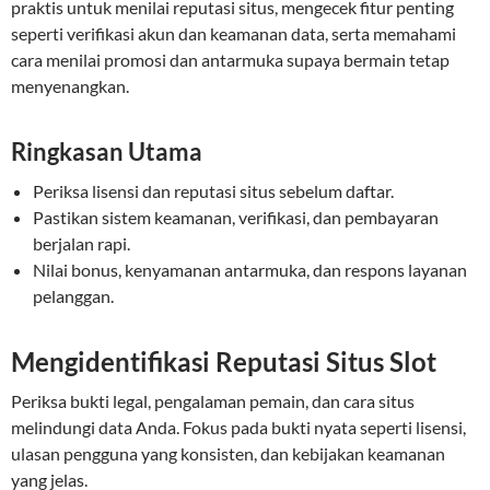
praktis untuk menilai reputasi situs, mengecek fitur penting
seperti verifikasi akun dan keamanan data, serta memahami
cara menilai promosi dan antarmuka supaya bermain tetap
menyenangkan.
Ringkasan Utama
Periksa lisensi dan reputasi situs sebelum daftar.
Pastikan sistem keamanan, verifikasi, dan pembayaran
berjalan rapi.
Nilai bonus, kenyamanan antarmuka, dan respons layanan
pelanggan.
Mengidentifikasi Reputasi Situs Slot
Periksa bukti legal, pengalaman pemain, dan cara situs
melindungi data Anda. Fokus pada bukti nyata seperti lisensi,
ulasan pengguna yang konsisten, dan kebijakan keamanan
yang jelas.