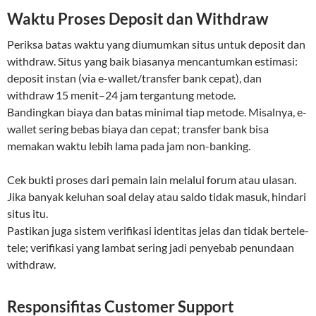
Waktu Proses Deposit dan Withdraw
Periksa batas waktu yang diumumkan situs untuk deposit dan
withdraw. Situs yang baik biasanya mencantumkan estimasi:
deposit instan (via e-wallet/transfer bank cepat), dan
withdraw 15 menit–24 jam tergantung metode.
Bandingkan biaya dan batas minimal tiap metode. Misalnya, e-
wallet sering bebas biaya dan cepat; transfer bank bisa
memakan waktu lebih lama pada jam non-banking.
Cek bukti proses dari pemain lain melalui forum atau ulasan.
Jika banyak keluhan soal delay atau saldo tidak masuk, hindari
situs itu.
Pastikan juga sistem verifikasi identitas jelas dan tidak bertele-
tele; verifikasi yang lambat sering jadi penyebab penundaan
withdraw.
Responsifitas Customer Support