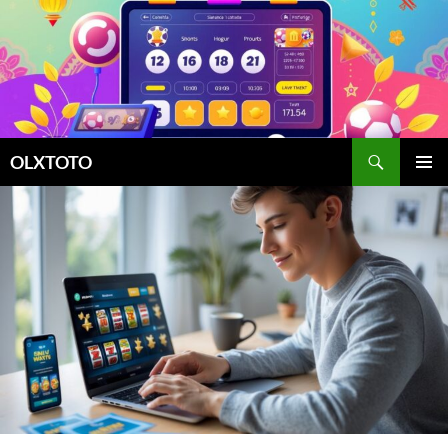
Search
OLXTOTO
SKIP
PRIMAR
TO
MENU
CONTENT