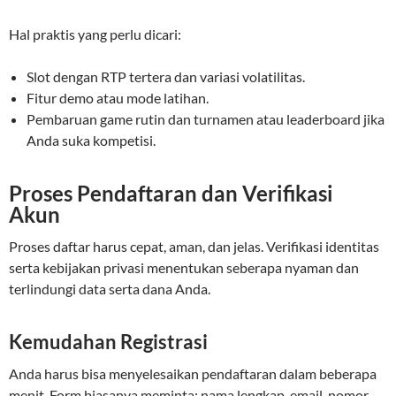
Hal praktis yang perlu dicari:
Slot dengan RTP tertera dan variasi volatilitas.
Fitur demo atau mode latihan.
Pembaruan game rutin dan turnamen atau leaderboard jika
Anda suka kompetisi.
Proses Pendaftaran dan Verifikasi
Akun
Proses daftar harus cepat, aman, dan jelas. Verifikasi identitas
serta kebijakan privasi menentukan seberapa nyaman dan
terlindungi data serta dana Anda.
Kemudahan Registrasi
Anda harus bisa menyelesaikan pendaftaran dalam beberapa
menit. Form biasanya meminta: nama lengkap, email, nomor