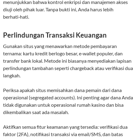
menunjukkan bahwa kontrol enkripsi dan manajemen akses
diuji oleh pihak luar. Tanpa bukti ini, Anda harus lebih
berhati‑hati.
Perlindungan Transaksi Keuangan
Gunakan situs yang menawarkan metode pembayaran
ternama: kartu kredit berlogo besar, e‑wallet populer, dan
transfer bank lokal. Metode ini biasanya menyediakan lapisan
perlindungan tambahan seperti chargeback atau verifikasi dua
langkah.
Periksa apakah situs memisahkan dana pemain dari dana
operasional (segregated accounts). Ini penting agar dana Anda
tidak digunakan untuk operasional rumah kasino dan bisa
dikembalikan saat ada masalah.
Aktifkan semua fitur keamanan yang tersedia: verifikasi dua
faktor (2FA), notifikasi transaksi via email/SMS, dan batas