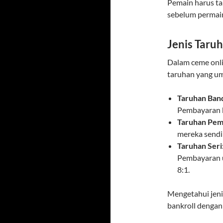
Pemain harus t
sebelum permain
Jenis Taru
Dalam ceme onlin
taruhan yang u
Taruhan Ban
Pembayaran b
Taruhan Pem
mereka sendi
Taruhan Seri
Pembayaran un
8:1.
Mengetahui jeni
bankroll dengan 