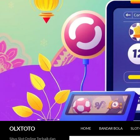
SKIP TO CONTENT
Search
OLXTOTO
HOME
BANDAR BOLA
SLOT
Situs Slot Online Terbaik dan