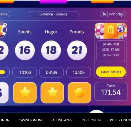
 ONLINE
CASINO ONLINE
SABUNG AYAM
TOGEL ONLINE
POKER ONLIN