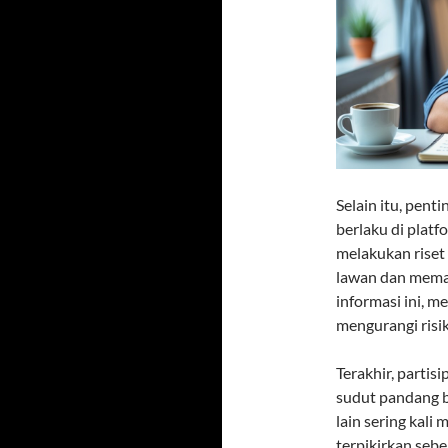
Selain itu, pent
berlaku di plat
melakukan rise
lawan dan mema
informasi ini, 
mengurangi risik
Terakhir, parti
sudut pandang b
lain sering kal
terpikirkan seb