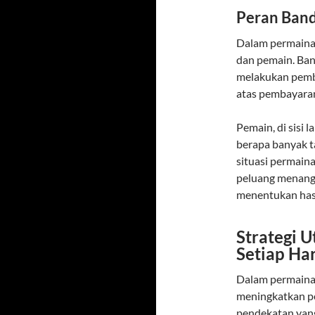
Peran Ban
Dalam permainan
dan pemain. Ban
melakukan pemb
atas pembayara
Pemain, di sisi 
berapa banyak 
situasi permain
peluang menang
menentukan has
Strategi 
Setiap Har
Dalam permainan
meningkatkan pe
pendekatan yan