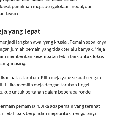
ewat pemilihan meja, pengelolaan modal, dan
an lawan.
ja yang Tepat
menjadi langkah awal yang krusial. Pemain sebaiknya
ngan jumlah pemain yang tidak terlalu banyak. Meja
in memberikan kesempatan lebih baik untuk fokus
asing-masing.
atikan batas taruhan. Pilih meja yang sesuai dengan
iki. Jika memilih meja dengan taruhan tinggi,
cukup untuk bertahan dalam beberapa ronde.
bermain pemain lain. Jika ada pemain yang terlihat
n lebih baik berpindah meja untuk mengurangi