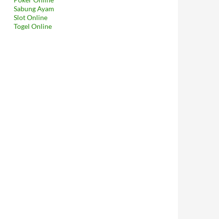
Sabung Ayam
Slot Online
Togel Online