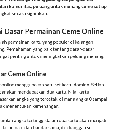
s dari komunitas, peluang untuk menang ceme setiap
ngkat secara signifikan.
 Dasar Permainan Ceme Online
lah permainan kartu yang populer di kalangan
ing. Pemahaman yang baik tentang dasar-dasar
angat penting untuk meningkatkan peluang menang.
sar Ceme Online
online menggunakan satu set kartu domino. Setiap
ar akan mendapatkan dua kartu. Nilai kartu
asarkan angka yang tercetak, di mana angka 0 sampai
tuk menentukan kemenangan.
umlah angka tertinggi dalam dua kartu akan menjadi
ilai pemain dan bandar sama, itu dianggap seri.