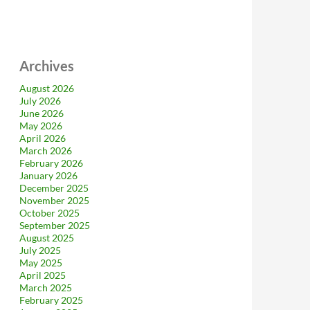
Archives
August 2026
July 2026
June 2026
May 2026
April 2026
March 2026
February 2026
January 2026
December 2025
November 2025
October 2025
September 2025
August 2025
July 2025
May 2025
April 2025
March 2025
February 2025