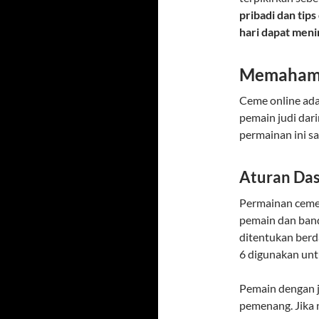
pribadi dan tip
hari dapat meni
Memahami
Ceme online ada
pemain judi dar
permainan ini s
Aturan Da
Permainan ceme 
pemain dan band
ditentukan berd
6 digunakan un
Pemain dengan j
pemenang. Jika n