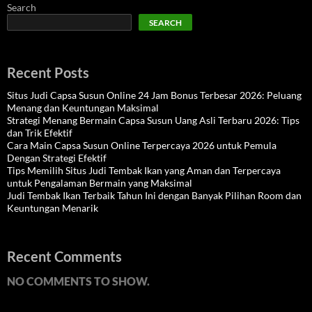
Search
SEARCH
Recent Posts
Situs Judi Capsa Susun Online 24 Jam Bonus Terbesar 2026: Peluang
Menang dan Keuntungan Maksimal
Strategi Menang Bermain Capsa Susun Uang Asli Terbaru 2026: Tips
dan Trik Efektif
Cara Main Capsa Susun Online Terpercaya 2026 untuk Pemula
Dengan Strategi Efektif
Tips Memilih Situs Judi Tembak Ikan yang Aman dan Terpercaya
untuk Pengalaman Bermain yang Maksimal
Judi Tembak Ikan Terbaik Tahun Ini dengan Banyak Pilihan Room dan
Keuntungan Menarik
Recent Comments
NO COMMENTS TO SHOW.