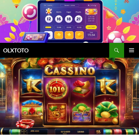
Search
OLXTOTO
SKIP
PRIMAR
TO
MENU
CONTENT