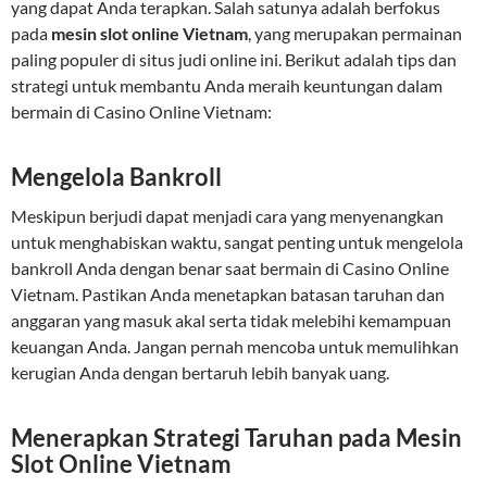
yang dapat Anda terapkan. Salah satunya adalah berfokus
pada
mesin slot online Vietnam
, yang merupakan permainan
paling populer di situs judi online ini. Berikut adalah tips dan
strategi untuk membantu Anda meraih keuntungan dalam
bermain di Casino Online Vietnam:
Mengelola Bankroll
Meskipun berjudi dapat menjadi cara yang menyenangkan
untuk menghabiskan waktu, sangat penting untuk mengelola
bankroll Anda dengan benar saat bermain di Casino Online
Vietnam. Pastikan Anda menetapkan batasan taruhan dan
anggaran yang masuk akal serta tidak melebihi kemampuan
keuangan Anda. Jangan pernah mencoba untuk memulihkan
kerugian Anda dengan bertaruh lebih banyak uang.
Menerapkan Strategi Taruhan pada Mesin
Slot Online Vietnam