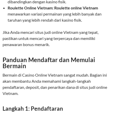
dibandingkan dengan kasino fisik.
Roulette Online Vietnam:
Roulette online Vietnam
menawarkan variasi permainan yang lebih banyak dan
taruhan yang lebih rendah dari kasino fisik.
Jika Anda mencari situs judi online Vietnam yang tepat,
pastikan untuk mencari yang terpercaya dan memiliki
penawaran bonus menarik.
Panduan Mendaftar dan Memulai
Bermain
Bermain di Casino Online Vietnam sangat mudah. Bagian ini
akan membantu Anda memahami langkah-langkah
pendaftaran, deposit, dan penarikan dana di situs judi online
Vietnam.
Langkah 1: Pendaftaran