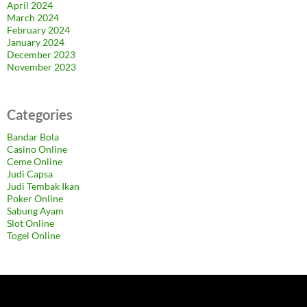
April 2024
March 2024
February 2024
January 2024
December 2023
November 2023
Categories
Bandar Bola
Casino Online
Ceme Online
Judi Capsa
Judi Tembak Ikan
Poker Online
Sabung Ayam
Slot Online
Togel Online