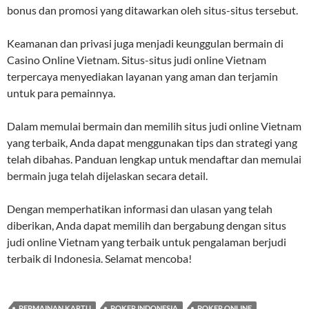
bonus dan promosi yang ditawarkan oleh situs-situs tersebut.
Keamanan dan privasi juga menjadi keunggulan bermain di
Casino Online Vietnam. Situs-situs judi online Vietnam
terpercaya menyediakan layanan yang aman dan terjamin
untuk para pemainnya.
Dalam memulai bermain dan memilih situs judi online Vietnam
yang terbaik, Anda dapat menggunakan tips dan strategi yang
telah dibahas. Panduan lengkap untuk mendaftar dan memulai
bermain juga telah dijelaskan secara detail.
Dengan memperhatikan informasi dan ulasan yang telah
diberikan, Anda dapat memilih dan bergabung dengan situs
judi online Vietnam yang terbaik untuk pengalaman berjudi
terbaik di Indonesia. Selamat mencoba!
PERMAINAN KARTU
POKER INDONESIA
POKER ONLINE