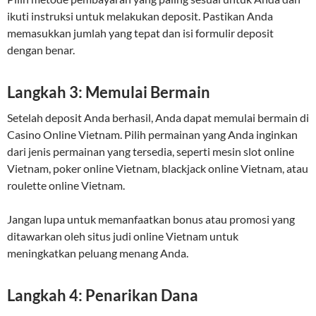
ikuti instruksi untuk melakukan deposit. Pastikan Anda
memasukkan jumlah yang tepat dan isi formulir deposit
dengan benar.
Langkah 3: Memulai Bermain
Setelah deposit Anda berhasil, Anda dapat memulai bermain di
Casino Online Vietnam. Pilih permainan yang Anda inginkan
dari jenis permainan yang tersedia, seperti mesin slot online
Vietnam, poker online Vietnam, blackjack online Vietnam, atau
roulette online Vietnam.
Jangan lupa untuk memanfaatkan bonus atau promosi yang
ditawarkan oleh situs judi online Vietnam untuk
meningkatkan peluang menang Anda.
Langkah 4: Penarikan Dana