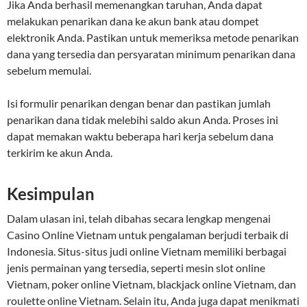
Jika Anda berhasil memenangkan taruhan, Anda dapat
melakukan penarikan dana ke akun bank atau dompet
elektronik Anda. Pastikan untuk memeriksa metode penarikan
dana yang tersedia dan persyaratan minimum penarikan dana
sebelum memulai.
Isi formulir penarikan dengan benar dan pastikan jumlah
penarikan dana tidak melebihi saldo akun Anda. Proses ini
dapat memakan waktu beberapa hari kerja sebelum dana
terkirim ke akun Anda.
Kesimpulan
Dalam ulasan ini, telah dibahas secara lengkap mengenai
Casino Online Vietnam untuk pengalaman berjudi terbaik di
Indonesia. Situs-situs judi online Vietnam memiliki berbagai
jenis permainan yang tersedia, seperti mesin slot online
Vietnam, poker online Vietnam, blackjack online Vietnam, dan
roulette online Vietnam. Selain itu, Anda juga dapat menikmati