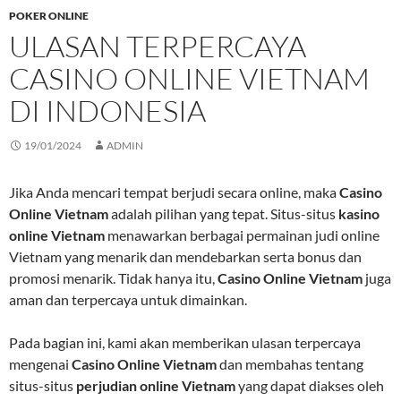
POKER ONLINE
ULASAN TERPERCAYA
CASINO ONLINE VIETNAM
DI INDONESIA
19/01/2024
ADMIN
Jika Anda mencari tempat berjudi secara online, maka
Casino
Online Vietnam
adalah pilihan yang tepat. Situs-situs
kasino
online Vietnam
menawarkan berbagai permainan judi online
Vietnam yang menarik dan mendebarkan serta bonus dan
promosi menarik. Tidak hanya itu,
Casino Online Vietnam
juga
aman dan terpercaya untuk dimainkan.
Pada bagian ini, kami akan memberikan ulasan terpercaya
mengenai
Casino Online Vietnam
dan membahas tentang
situs-situs
perjudian online Vietnam
yang dapat diakses oleh