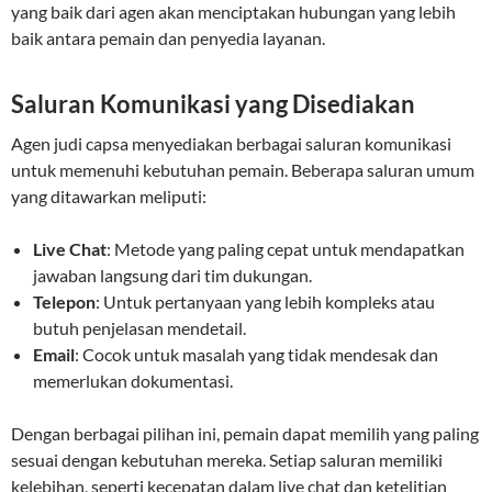
yang baik dari agen akan menciptakan hubungan yang lebih
baik antara pemain dan penyedia layanan.
Saluran Komunikasi yang Disediakan
Agen judi capsa menyediakan berbagai saluran komunikasi
untuk memenuhi kebutuhan pemain. Beberapa saluran umum
yang ditawarkan meliputi:
Live Chat
: Metode yang paling cepat untuk mendapatkan
jawaban langsung dari tim dukungan.
Telepon
: Untuk pertanyaan yang lebih kompleks atau
butuh penjelasan mendetail.
Email
: Cocok untuk masalah yang tidak mendesak dan
memerlukan dokumentasi.
Dengan berbagai pilihan ini, pemain dapat memilih yang paling
sesuai dengan kebutuhan mereka. Setiap saluran memiliki
kelebihan, seperti kecepatan dalam live chat dan ketelitian