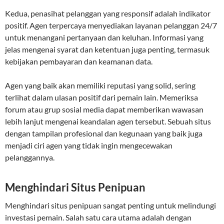
Kedua, penasihat pelanggan yang responsif adalah indikator
positif. Agen terpercaya menyediakan layanan pelanggan 24/7
untuk menangani pertanyaan dan keluhan. Informasi yang
jelas mengenai syarat dan ketentuan juga penting, termasuk
kebijakan pembayaran dan keamanan data.
Agen yang baik akan memiliki reputasi yang solid, sering
terlihat dalam ulasan positif dari pemain lain. Memeriksa
forum atau grup sosial media dapat memberikan wawasan
lebih lanjut mengenai keandalan agen tersebut. Sebuah situs
dengan tampilan profesional dan kegunaan yang baik juga
menjadi ciri agen yang tidak ingin mengecewakan
pelanggannya.
Menghindari Situs Penipuan
Menghindari situs penipuan sangat penting untuk melindungi
investasi pemain. Salah satu cara utama adalah dengan