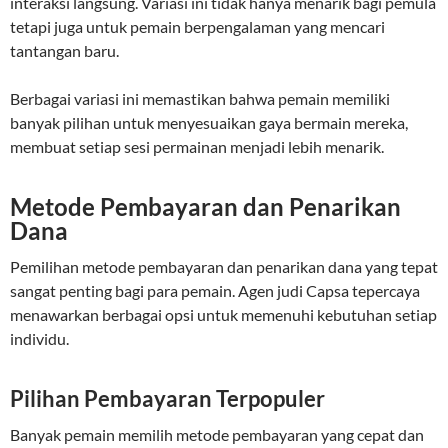
interaksi langsung. Variasi ini tidak hanya menarik bagi pemula
tetapi juga untuk pemain berpengalaman yang mencari
tantangan baru.
Berbagai variasi ini memastikan bahwa pemain memiliki
banyak pilihan untuk menyesuaikan gaya bermain mereka,
membuat setiap sesi permainan menjadi lebih menarik.
Metode Pembayaran dan Penarikan
Dana
Pemilihan metode pembayaran dan penarikan dana yang tepat
sangat penting bagi para pemain. Agen judi Capsa tepercaya
menawarkan berbagai opsi untuk memenuhi kebutuhan setiap
individu.
Pilihan Pembayaran Terpopuler
Banyak pemain memilih metode pembayaran yang cepat dan