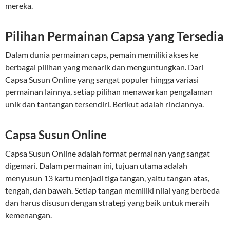
mereka.
Pilihan Permainan Capsa yang Tersedia
Dalam dunia permainan caps, pemain memiliki akses ke
berbagai pilihan yang menarik dan menguntungkan. Dari
Capsa Susun Online yang sangat populer hingga variasi
permainan lainnya, setiap pilihan menawarkan pengalaman
unik dan tantangan tersendiri. Berikut adalah rinciannya.
Capsa Susun Online
Capsa Susun Online adalah format permainan yang sangat
digemari. Dalam permainan ini, tujuan utama adalah
menyusun 13 kartu menjadi tiga tangan, yaitu tangan atas,
tengah, dan bawah. Setiap tangan memiliki nilai yang berbeda
dan harus disusun dengan strategi yang baik untuk meraih
kemenangan.