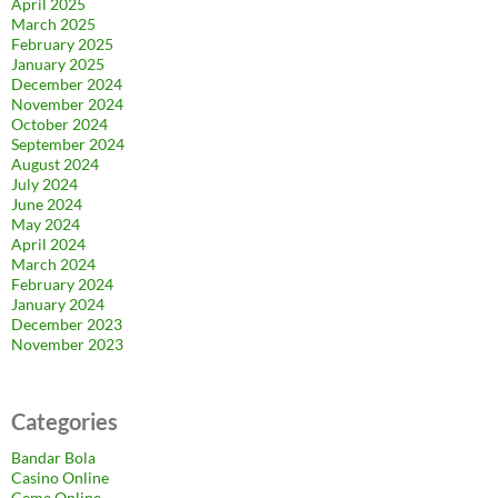
April 2025
March 2025
February 2025
January 2025
December 2024
November 2024
October 2024
September 2024
August 2024
July 2024
June 2024
May 2024
April 2024
March 2024
February 2024
January 2024
December 2023
November 2023
Categories
Bandar Bola
Casino Online
Ceme Online