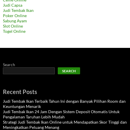
Judi Capsa
Judi Tembak Ikan
Poker Online
Sabung Ayam
Slot Online
Togel Online
Search
SEARCH
Recent Posts
Judi Tembak Ikan Terbaik Tahun Ini dengan Banyak Pilihan Room dan
Keuntungan Menarik
Judi Tembak Ikan 24 Jam Dengan Sistem Deposit Otomatis Untuk
Pengalaman Taruhan Lebih Mudah
Strategi Judi Tembak Ikan Online untuk Mendapatkan Skor Tinggi dan
Meningkatkan Peluang Menang