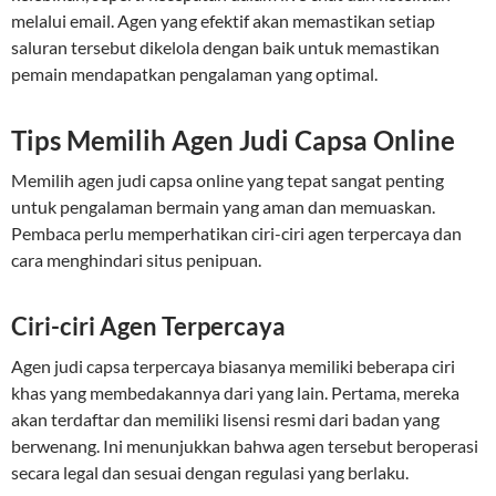
melalui email. Agen yang efektif akan memastikan setiap
saluran tersebut dikelola dengan baik untuk memastikan
pemain mendapatkan pengalaman yang optimal.
Tips Memilih Agen Judi Capsa Online
Memilih agen judi capsa online yang tepat sangat penting
untuk pengalaman bermain yang aman dan memuaskan.
Pembaca perlu memperhatikan ciri-ciri agen terpercaya dan
cara menghindari situs penipuan.
Ciri-ciri Agen Terpercaya
Agen judi capsa terpercaya biasanya memiliki beberapa ciri
khas yang membedakannya dari yang lain. Pertama, mereka
akan terdaftar dan memiliki lisensi resmi dari badan yang
berwenang. Ini menunjukkan bahwa agen tersebut beroperasi
secara legal dan sesuai dengan regulasi yang berlaku.