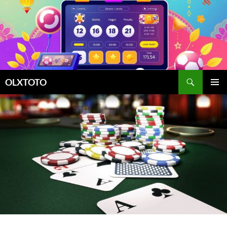
Search
OLXTOTO
SKIP
PRIMAR
TO
MENU
CONTENT