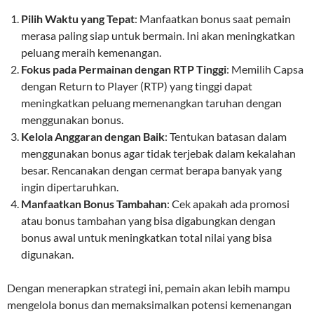
Pilih Waktu yang Tepat
: Manfaatkan bonus saat pemain
merasa paling siap untuk bermain. Ini akan meningkatkan
peluang meraih kemenangan.
Fokus pada Permainan dengan RTP Tinggi
: Memilih Capsa
dengan Return to Player (RTP) yang tinggi dapat
meningkatkan peluang memenangkan taruhan dengan
menggunakan bonus.
Kelola Anggaran dengan Baik
: Tentukan batasan dalam
menggunakan bonus agar tidak terjebak dalam kekalahan
besar. Rencanakan dengan cermat berapa banyak yang
ingin dipertaruhkan.
Manfaatkan Bonus Tambahan
: Cek apakah ada promosi
atau bonus tambahan yang bisa digabungkan dengan
bonus awal untuk meningkatkan total nilai yang bisa
digunakan.
Dengan menerapkan strategi ini, pemain akan lebih mampu
mengelola bonus dan memaksimalkan potensi kemenangan