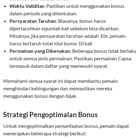
Waktu Validitas
: Pastikan untuk menggunakan bonus
dalam periode yang ditentukan.
Persyaratan Taruhan
: Biasanya, bonus harus
dipertaruhkan sejumlah kali sebelum bisa dicairkan.
Misalnya, jika persyaratan taruhan adalah 10x, pemain
harus bertaruh total nilai bonus 10 kali.
Permainan yang Dikenakan
: Beberapa bonus tidak berlaku
untuk semua jenis permainan. Pastikan permainan Capsa
termasuk dalam daftar yang memenuhi syarat.
Memahami semua syarat ini dapat membantu pemain
menghindari kebingungan dan memastikan mereka
menggunakan bonus dengan bijak.
Strategi Pengoptimalan Bonus
Untuk mengoptimalkan pemanfaatan bonus, pemain dapat
menerapkan beberapa strategi berikut: