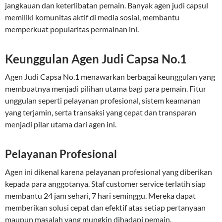
jangkauan dan keterlibatan pemain. Banyak agen judi capsul
memiliki komunitas aktif di media sosial, membantu
memperkuat popularitas permainan ini.
Keunggulan Agen Judi Capsa No.1
Agen Judi Capsa No.1 menawarkan berbagai keunggulan yang
membuatnya menjadi pilihan utama bagi para pemain. Fitur
unggulan seperti pelayanan profesional, sistem keamanan
yang terjamin, serta transaksi yang cepat dan transparan
menjadi pilar utama dari agen ini.
Pelayanan Profesional
Agen ini dikenal karena pelayanan profesional yang diberikan
kepada para anggotanya. Staf customer service terlatih siap
membantu 24 jam sehari, 7 hari seminggu. Mereka dapat
memberikan solusi cepat dan efektif atas setiap pertanyaan
maupun masalah yang mungkin dihadapi pemain.