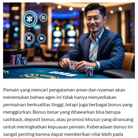
Pemain yang mencari pengalaman aman dan nyaman akan
menemukan bahwa agen ini tidak hanya menyediakan
permainan berkualitas tinggi, tetapi juga berbagai bonus yang
menggiurkan. Bonus besar yang ditawarkan bisa berupa
cashback, deposit bonus, atau promosi khusus yang dirancang
untuk meningkatkan kepuasan pemain. Keberadaan bonus ini
sangat penting karena dapat memberikan nilai lebih pada