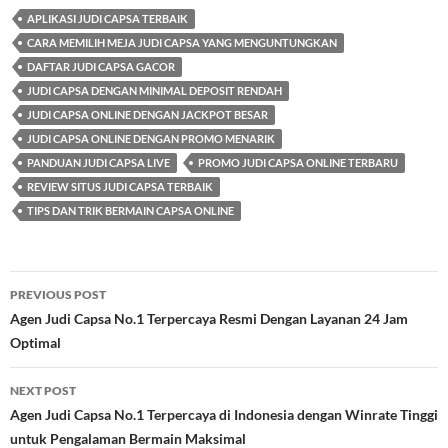
APLIKASI JUDI CAPSA TERBAIK
CARA MEMILIH MEJA JUDI CAPSA YANG MENGUNTUNGKAN
DAFTAR JUDI CAPSA GACOR
JUDI CAPSA DENGAN MINIMAL DEPOSIT RENDAH
JUDI CAPSA ONLINE DENGAN JACKPOT BESAR
JUDI CAPSA ONLINE DENGAN PROMO MENARIK
PANDUAN JUDI CAPSA LIVE
PROMO JUDI CAPSA ONLINE TERBARU
REVIEW SITUS JUDI CAPSA TERBAIK
TIPS DAN TRIK BERMAIN CAPSA ONLINE
Post
PREVIOUS POST
navigation
Agen Judi Capsa No.1 Terpercaya Resmi Dengan Layanan 24 Jam
Optimal
NEXT POST
Agen Judi Capsa No.1 Terpercaya di Indonesia dengan Winrate Tinggi
untuk Pengalaman Bermain Maksimal