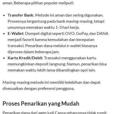
aman. Beberapa pilihan populer meliputi:
Transfer Bank
: Metode ini aman dan sering digunakan.
Prosesnya tergantung pada bank masing-masing, tetapi
umumnya memakan waktu 1-3 hari kerja.
E-Wallet
: Dompet digital seperti OVO, GoPay, dan DANA
menjadi favorit karena kemudahan dan kecepatan
transaksi. Penarikan dana melalui e-wallet biasanya
diproses dalam beberapa jam.
Kartu Kredit/Debit
: Transaksi menggunakan kartu
memungkinkan deposit langsung. Namun, penarikan bisa
memakan waktu lebih lama dibandingkan opsi lain.
Masing-masing metode ini memiliki kelebihan dan dapat
disesuaikan dengan preferensi pengguna.
Proses Penarikan yang Mudah
Penarikan dana dari agen judi Capsa seharusnya tidak rumit.