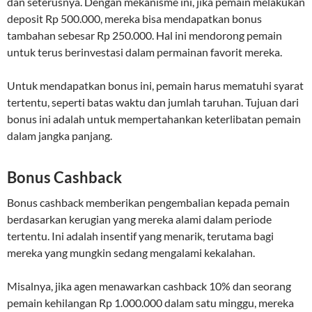
dan seterusnya. Dengan mekanisme ini, jika pemain melakukan
deposit Rp 500.000, mereka bisa mendapatkan bonus
tambahan sebesar Rp 250.000. Hal ini mendorong pemain
untuk terus berinvestasi dalam permainan favorit mereka.
Untuk mendapatkan bonus ini, pemain harus mematuhi syarat
tertentu, seperti batas waktu dan jumlah taruhan. Tujuan dari
bonus ini adalah untuk mempertahankan keterlibatan pemain
dalam jangka panjang.
Bonus Cashback
Bonus cashback memberikan pengembalian kepada pemain
berdasarkan kerugian yang mereka alami dalam periode
tertentu. Ini adalah insentif yang menarik, terutama bagi
mereka yang mungkin sedang mengalami kekalahan.
Misalnya, jika agen menawarkan cashback 10% dan seorang
pemain kehilangan Rp 1.000.000 dalam satu minggu, mereka