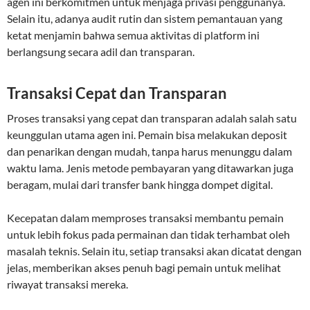
agen ini berkomitmen untuk menjaga privasi penggunanya.
Selain itu, adanya audit rutin dan sistem pemantauan yang
ketat menjamin bahwa semua aktivitas di platform ini
berlangsung secara adil dan transparan.
Transaksi Cepat dan Transparan
Proses transaksi yang cepat dan transparan adalah salah satu
keunggulan utama agen ini. Pemain bisa melakukan deposit
dan penarikan dengan mudah, tanpa harus menunggu dalam
waktu lama. Jenis metode pembayaran yang ditawarkan juga
beragam, mulai dari transfer bank hingga dompet digital.
Kecepatan dalam memproses transaksi membantu pemain
untuk lebih fokus pada permainan dan tidak terhambat oleh
masalah teknis. Selain itu, setiap transaksi akan dicatat dengan
jelas, memberikan akses penuh bagi pemain untuk melihat
riwayat transaksi mereka.