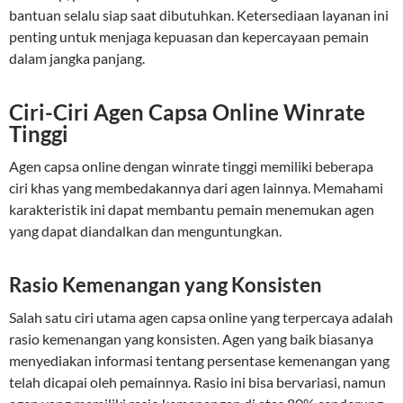
bantuan selalu siap saat dibutuhkan. Ketersediaan layanan ini
penting untuk menjaga kepuasan dan kepercayaan pemain
dalam jangka panjang.
Ciri-Ciri Agen Capsa Online Winrate
Tinggi
Agen capsa online dengan winrate tinggi memiliki beberapa
ciri khas yang membedakannya dari agen lainnya. Memahami
karakteristik ini dapat membantu pemain menemukan agen
yang dapat diandalkan dan menguntungkan.
Rasio Kemenangan yang Konsisten
Salah satu ciri utama agen capsa online yang terpercaya adalah
rasio kemenangan yang konsisten. Agen yang baik biasanya
menyediakan informasi tentang persentase kemenangan yang
telah dicapai oleh pemainnya. Rasio ini bisa bervariasi, namun