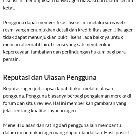
Lisensi ini menunjukkan bahwa agen diawasi dan diatur secara
ketat.
Pengguna dapat memverifikasi lisensi ini melalui situs web
resmi yang menunjukkan detail dan kredibilitas agen. Jika agen
tidak dapat menunjukkan bukti lisensi, ada baiknya untuk
mencari alternatif lain. Lisensi yang sah memberikan
kepercayaan tambahan dan perlindungan hukum bagi para
pemain.
Reputasi dan Ulasan Pengguna
Reputasi agen judi capsa dapat diukur melalui ulasan
pengguna. Pengguna biasanya berbagi pengalaman mereka di
forum dan situs review. Hal ini memberikan gambaran yang
jelas tentang kualitas layanan agen.
Meneliti ulasan dan rating dari pengguna lain membantu
dalam menemukan agen yang dapat diandalkan. Hasil positif