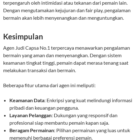
terpengaruh oleh intimidasi atau tekanan dari pemain lain.
Dengan mengutamakan kejujuran dan fair play, pengalaman
bermain akan lebih menyenangkan dan menguntungkan.
Kesimpulan
Agen Judi Capsa No.1 terpercaya menawarkan pengalaman
bermain yang aman dan menyenangkan. Dengan sistem
keamanan tingkat tinggi, pemain dapat merasa tenang saat
melakukan transaksi dan bermain.
Beberapa fitur utama dari agen ini meliputi:
Keamanan Data
: Enkripsi yang kuat melindungi informasi
pribadi dan keuangan pengguna.
Layanan Pelanggan
: Dukungan yang responsif dan
profesional siap membantu pemain kapan saja.
Beragam Permainan
: Pilihan permainan yang luas untuk
memenuhi berbagai preferensi pemain.