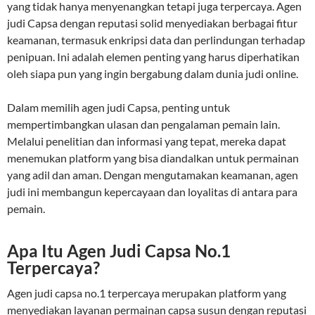
yang tidak hanya menyenangkan tetapi juga terpercaya. Agen
judi Capsa dengan reputasi solid menyediakan berbagai fitur
keamanan, termasuk enkripsi data dan perlindungan terhadap
penipuan. Ini adalah elemen penting yang harus diperhatikan
oleh siapa pun yang ingin bergabung dalam dunia judi online.
Dalam memilih agen judi Capsa, penting untuk
mempertimbangkan ulasan dan pengalaman pemain lain.
Melalui penelitian dan informasi yang tepat, mereka dapat
menemukan platform yang bisa diandalkan untuk permainan
yang adil dan aman. Dengan mengutamakan keamanan, agen
judi ini membangun kepercayaan dan loyalitas di antara para
pemain.
Apa Itu Agen Judi Capsa No.1
Terpercaya?
Agen judi capsa no.1 terpercaya merupakan platform yang
menyediakan layanan permainan capsa susun dengan reputasi