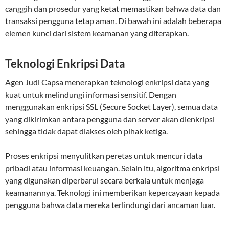
canggih dan prosedur yang ketat memastikan bahwa data dan
transaksi pengguna tetap aman. Di bawah ini adalah beberapa
elemen kunci dari sistem keamanan yang diterapkan.
Teknologi Enkripsi Data
Agen Judi Capsa menerapkan teknologi enkripsi data yang
kuat untuk melindungi informasi sensitif. Dengan
menggunakan enkripsi SSL (Secure Socket Layer), semua data
yang dikirimkan antara pengguna dan server akan dienkripsi
sehingga tidak dapat diakses oleh pihak ketiga.
Proses enkripsi menyulitkan peretas untuk mencuri data
pribadi atau informasi keuangan. Selain itu, algoritma enkripsi
yang digunakan diperbarui secara berkala untuk menjaga
keamanannya. Teknologi ini memberikan kepercayaan kepada
pengguna bahwa data mereka terlindungi dari ancaman luar.