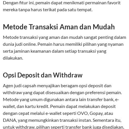
Dengan fitur ini, pemain dapat menikmati permainan favorit
mereka tanpa harus terikat pada satu tempat.
Metode Transaksi Aman dan Mudah
Metode transaksi yang aman dan mudah sangat penting dalam
dunia judi online. Pemain harus memiliki pilihan yang nyaman
serta jaminan keamanan dalam setiap transaksi yang
dilakukan.
Opsi Deposit dan Withdraw
Agen judi capsah menyajikan beragam opsi deposit dan
withdraw yang dapat disesuaikan dengan preferensi pemain.
Metode yang umum digunakan antara lain transfer bank, e-
wallet, dan kartu kredit. Pemain dapat melakukan deposit
dengan cepat melalui e-wallet seperti OVO, Gopay, atau
DANA, yang memungkinkan transaksi instan. Sementara itu,
untuk withdraw, pilihan seperti transfer bank juga disediakan,