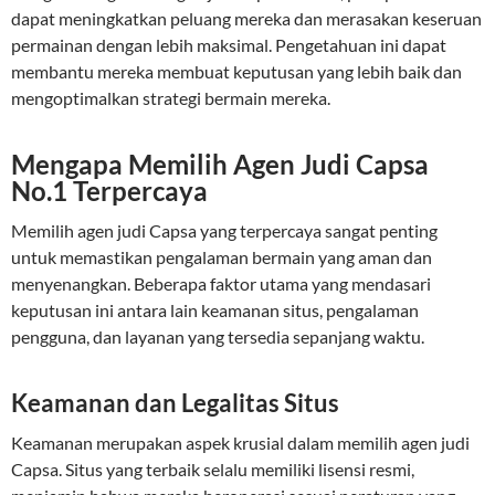
dapat meningkatkan peluang mereka dan merasakan keseruan
permainan dengan lebih maksimal. Pengetahuan ini dapat
membantu mereka membuat keputusan yang lebih baik dan
mengoptimalkan strategi bermain mereka.
Mengapa Memilih Agen Judi Capsa
No.1 Terpercaya
Memilih agen judi Capsa yang terpercaya sangat penting
untuk memastikan pengalaman bermain yang aman dan
menyenangkan. Beberapa faktor utama yang mendasari
keputusan ini antara lain keamanan situs, pengalaman
pengguna, dan layanan yang tersedia sepanjang waktu.
Keamanan dan Legalitas Situs
Keamanan merupakan aspek krusial dalam memilih agen judi
Capsa. Situs yang terbaik selalu memiliki lisensi resmi,