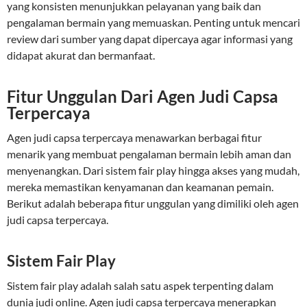
yang konsisten menunjukkan pelayanan yang baik dan
pengalaman bermain yang memuaskan. Penting untuk mencari
review dari sumber yang dapat dipercaya agar informasi yang
didapat akurat dan bermanfaat.
Fitur Unggulan Dari Agen Judi Capsa
Terpercaya
Agen judi capsa terpercaya menawarkan berbagai fitur
menarik yang membuat pengalaman bermain lebih aman dan
menyenangkan. Dari sistem fair play hingga akses yang mudah,
mereka memastikan kenyamanan dan keamanan pemain.
Berikut adalah beberapa fitur unggulan yang dimiliki oleh agen
judi capsa terpercaya.
Sistem Fair Play
Sistem fair play adalah salah satu aspek terpenting dalam
dunia judi online. Agen judi capsa terpercaya menerapkan