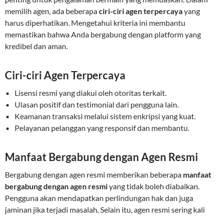
memilih agen, ada beberapa
ciri-ciri agen terpercaya
yang
harus diperhatikan. Mengetahui kriteria ini membantu
memastikan bahwa Anda bergabung dengan platform yang
kredibel dan aman.
Ciri-ciri Agen Terpercaya
Lisensi resmi yang diakui oleh otoritas terkait.
Ulasan positif dan testimonial dari pengguna lain.
Keamanan transaksi melalui sistem enkripsi yang kuat.
Pelayanan pelanggan yang responsif dan membantu.
Manfaat Bergabung dengan Agen Resmi
Bergabung dengan agen resmi memberikan beberapa
manfaat
bergabung dengan agen resmi
yang tidak boleh diabaikan.
Pengguna akan mendapatkan perlindungan hak dan juga
jaminan jika terjadi masalah. Selain itu, agen resmi sering kali