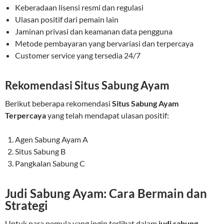
Keberadaan lisensi resmi dan regulasi
Ulasan positif dari pemain lain
Jaminan privasi dan keamanan data pengguna
Metode pembayaran yang bervariasi dan terpercaya
Customer service yang tersedia 24/7
Rekomendasi Situs Sabung Ayam
Berikut beberapa rekomendasi
Situs Sabung Ayam
Terpercaya
yang telah mendapat ulasan positif:
Agen Sabung Ayam A
Situs Sabung B
Pangkalan Sabung C
Judi Sabung Ayam: Cara Bermain dan
Strategi
Untuk para pemula yang ingin terlibat dalam
judi sabung