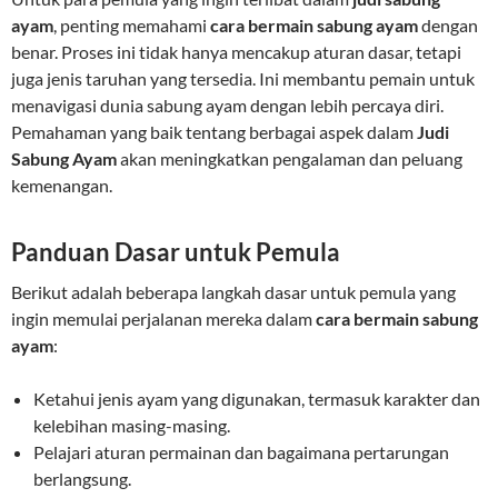
ayam
, penting memahami
cara bermain sabung ayam
dengan
benar. Proses ini tidak hanya mencakup aturan dasar, tetapi
juga jenis taruhan yang tersedia. Ini membantu pemain untuk
menavigasi dunia sabung ayam dengan lebih percaya diri.
Pemahaman yang baik tentang berbagai aspek dalam
Judi
Sabung Ayam
akan meningkatkan pengalaman dan peluang
kemenangan.
Panduan Dasar untuk Pemula
Berikut adalah beberapa langkah dasar untuk pemula yang
ingin memulai perjalanan mereka dalam
cara bermain sabung
ayam
:
Ketahui jenis ayam yang digunakan, termasuk karakter dan
kelebihan masing-masing.
Pelajari aturan permainan dan bagaimana pertarungan
berlangsung.