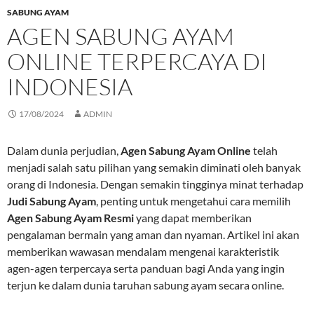
SABUNG AYAM
AGEN SABUNG AYAM
ONLINE TERPERCAYA DI
INDONESIA
17/08/2024
ADMIN
Dalam dunia perjudian,
Agen Sabung Ayam Online
telah
menjadi salah satu pilihan yang semakin diminati oleh banyak
orang di Indonesia. Dengan semakin tingginya minat terhadap
Judi Sabung Ayam
, penting untuk mengetahui cara memilih
Agen Sabung Ayam Resmi
yang dapat memberikan
pengalaman bermain yang aman dan nyaman. Artikel ini akan
memberikan wawasan mendalam mengenai karakteristik
agen-agen terpercaya serta panduan bagi Anda yang ingin
terjun ke dalam dunia taruhan sabung ayam secara online.