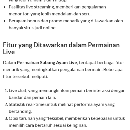
Fasilitas live streaming, memberikan pengalaman
menonton yang lebih mendalam dan seru.
Beragam bonus dan promo menarik yang ditawarkan oleh
banyak situs judi online.
Fitur yang Ditawarkan dalam Permainan
Live
Dalam
Permainan Sabung Ayam Live
, terdapat berbagai fitur
menarik yang meningkatkan pengalaman bermain. Beberapa
fitur tersebut meliputi:
Live chat, yang memungkinkan pemain berinteraksi dengan
bandar dan pemain lain.
Statistik real-time untuk melihat performa ayam yang
bertanding.
Opsi taruhan yang fleksibel, memberikan kebebasan untuk
memilih cara bertaruh sesuai keinginan.