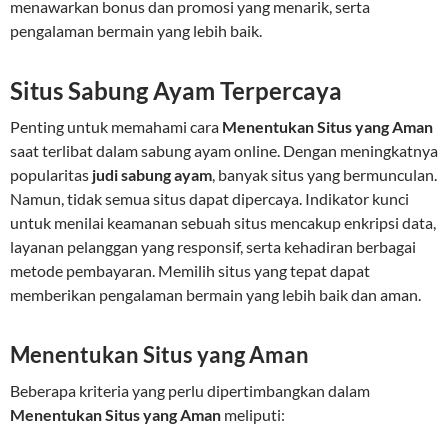
menawarkan bonus dan promosi yang menarik, serta
pengalaman bermain yang lebih baik.
Situs Sabung Ayam Terpercaya
Penting untuk memahami cara
Menentukan Situs yang Aman
saat terlibat dalam sabung ayam online. Dengan meningkatnya
popularitas
judi sabung ayam
, banyak situs yang bermunculan.
Namun, tidak semua situs dapat dipercaya. Indikator kunci
untuk menilai keamanan sebuah situs mencakup enkripsi data,
layanan pelanggan yang responsif, serta kehadiran berbagai
metode pembayaran. Memilih situs yang tepat dapat
memberikan pengalaman bermain yang lebih baik dan aman.
Menentukan Situs yang Aman
Beberapa kriteria yang perlu dipertimbangkan dalam
Menentukan Situs yang Aman
meliputi: