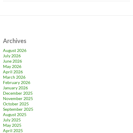
Archives
August 2026
July 2026
June 2026
May 2026
April 2026
March 2026
February 2026
January 2026
December 2025
November 2025
October 2025
September 2025
August 2025
July 2025
May 2025
April 2025