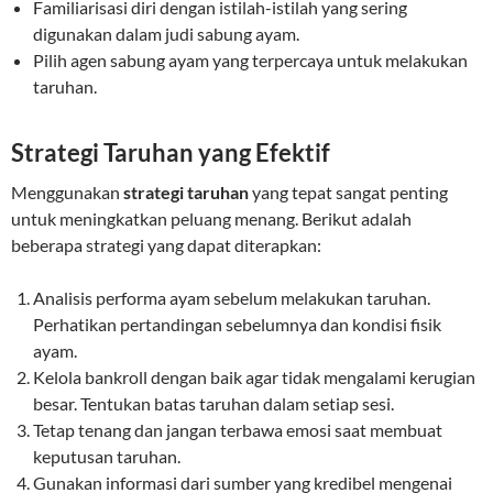
Familiarisasi diri dengan istilah-istilah yang sering
digunakan dalam judi sabung ayam.
Pilih agen sabung ayam yang terpercaya untuk melakukan
taruhan.
Strategi Taruhan yang Efektif
Menggunakan
strategi taruhan
yang tepat sangat penting
untuk meningkatkan peluang menang. Berikut adalah
beberapa strategi yang dapat diterapkan:
Analisis performa ayam sebelum melakukan taruhan.
Perhatikan pertandingan sebelumnya dan kondisi fisik
ayam.
Kelola bankroll dengan baik agar tidak mengalami kerugian
besar. Tentukan batas taruhan dalam setiap sesi.
Tetap tenang dan jangan terbawa emosi saat membuat
keputusan taruhan.
Gunakan informasi dari sumber yang kredibel mengenai