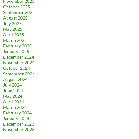
November 2025
October 2025
September 2025
August 2025
July 2025
May 2025
April 2025
March 2025
February 2025
January 2025
December 2024
November 2024
October 2024
September 2024
August 2024
July 2024
June 2024
May 2024
April 2024
March 2024
February 2024
January 2024
December 2023
November 2023