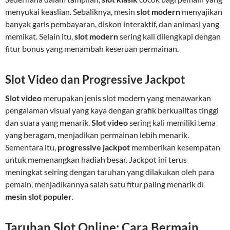
menyukai keaslian. Sebaliknya, mesin
slot modern
menyajikan
banyak garis pembayaran, diskon interaktif, dan animasi yang
memikat. Selain itu,
slot modern
sering kali dilengkapi dengan
fitur bonus yang menambah keseruan permainan.
Slot Video dan Progressive Jackpot
Slot video
merupakan jenis slot modern yang menawarkan
pengalaman visual yang kaya dengan grafik berkualitas tinggi
dan suara yang menarik.
Slot video
sering kali memiliki tema
yang beragam, menjadikan permainan lebih menarik.
Sementara itu,
progressive jackpot
memberikan kesempatan
untuk memenangkan hadiah besar. Jackpot ini terus
meningkat seiring dengan taruhan yang dilakukan oleh para
pemain, menjadikannya salah satu fitur paling menarik di
mesin slot populer
.
Taruhan Slot Online: Cara Bermain