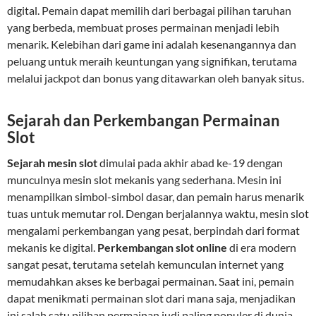
digital. Pemain dapat memilih dari berbagai pilihan taruhan
yang berbeda, membuat proses permainan menjadi lebih
menarik. Kelebihan dari game ini adalah kesenangannya dan
peluang untuk meraih keuntungan yang signifikan, terutama
melalui jackpot dan bonus yang ditawarkan oleh banyak situs.
Sejarah dan Perkembangan Permainan
Slot
Sejarah mesin slot
dimulai pada akhir abad ke-19 dengan
munculnya mesin slot mekanis yang sederhana. Mesin ini
menampilkan simbol-simbol dasar, dan pemain harus menarik
tuas untuk memutar rol. Dengan berjalannya waktu, mesin slot
mengalami perkembangan yang pesat, berpindah dari format
mekanis ke digital.
Perkembangan slot online
di era modern
sangat pesat, terutama setelah kemunculan internet yang
memudahkan akses ke berbagai permainan. Saat ini, pemain
dapat menikmati permainan slot dari mana saja, menjadikan
ini salah satu pilihan permainan judi paling populer di dunia.