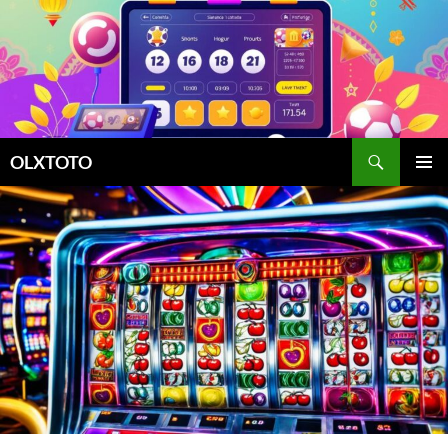
Search
OLXTOTO
SKIP
PRIMAR
TO
MENU
CONTENT