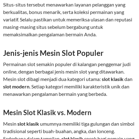
Situs-situs tersebut menawarkan layanan pelanggan yang
berkualitas, bonus menarik, serta koleksi permainan yang
variatif. Selalu pastikan untuk memeriksa ulasan dan reputasi
masing-masing situs sebelum bergabung untuk
memaksimalkan pengalaman bermain Anda.
Jenis-jenis Mesin Slot Populer
Permainan slot semakin populer di kalangan penggemar judi
online, dengan berbagai jenis mesin slot yang ditawarkan.
Mesin slot dibagi menjadi dua kategori utama:
slot klasik
dan
slot modern
. Setiap kategori memiliki karakteristik unik dan
menawarkan pengalaman bermain yang berbeda.
Mesin Slot Klasik vs. Modern
Mesin
slot klasik
umumnya memiliki tiga gulungan dan simbol
tradisional seperti buah-buahan, angka, dan lonceng.
Sederhana dalam tampilan,
slot klasik
cocok bagi pemain yang