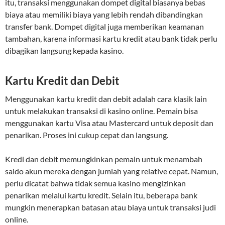
itu, transaksi menggunakan dompet digital biasanya bebas
biaya atau memiliki biaya yang lebih rendah dibandingkan
transfer bank. Dompet digital juga memberikan keamanan
tambahan, karena informasi kartu kredit atau bank tidak perlu
dibagikan langsung kepada kasino.
Kartu Kredit dan Debit
Menggunakan kartu kredit dan debit adalah cara klasik lain
untuk melakukan transaksi di kasino online. Pemain bisa
menggunakan kartu Visa atau Mastercard untuk deposit dan
penarikan. Proses ini cukup cepat dan langsung.
Kredi dan debit memungkinkan pemain untuk menambah
saldo akun mereka dengan jumlah yang relative cepat. Namun,
perlu dicatat bahwa tidak semua kasino mengizinkan
penarikan melalui kartu kredit. Selain itu, beberapa bank
mungkin menerapkan batasan atau biaya untuk transaksi judi
online.