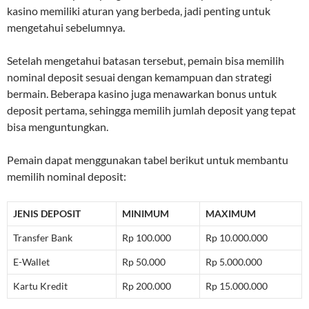
kasino memiliki aturan yang berbeda, jadi penting untuk
mengetahui sebelumnya.
Setelah mengetahui batasan tersebut, pemain bisa memilih
nominal deposit sesuai dengan kemampuan dan strategi
bermain. Beberapa kasino juga menawarkan bonus untuk
deposit pertama, sehingga memilih jumlah deposit yang tepat
bisa menguntungkan.
Pemain dapat menggunakan tabel berikut untuk membantu
memilih nominal deposit:
JENIS DEPOSIT
MINIMUM
MAXIMUM
Transfer Bank
Rp 100.000
Rp 10.000.000
E-Wallet
Rp 50.000
Rp 5.000.000
Kartu Kredit
Rp 200.000
Rp 15.000.000