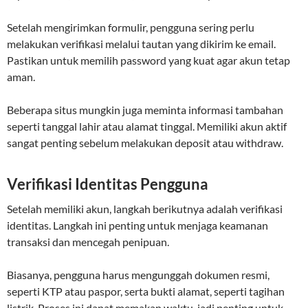
Setelah mengirimkan formulir, pengguna sering perlu
melakukan verifikasi melalui tautan yang dikirim ke email.
Pastikan untuk memilih password yang kuat agar akun tetap
aman.
Beberapa situs mungkin juga meminta informasi tambahan
seperti tanggal lahir atau alamat tinggal. Memiliki akun aktif
sangat penting sebelum melakukan deposit atau withdraw.
Verifikasi Identitas Pengguna
Setelah memiliki akun, langkah berikutnya adalah verifikasi
identitas. Langkah ini penting untuk menjaga keamanan
transaksi dan mencegah penipuan.
Biasanya, pengguna harus mengunggah dokumen resmi,
seperti KTP atau paspor, serta bukti alamat, seperti tagihan
listrik. Proses ini dapat memakan waktu, jadi penting untuk