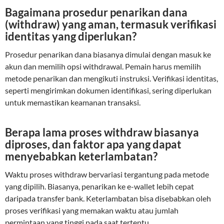
Bagaimana prosedur penarikan dana
(withdraw) yang aman, termasuk verifikasi
identitas yang diperlukan?
Prosedur penarikan dana biasanya dimulai dengan masuk ke
akun dan memilih opsi withdrawal. Pemain harus memilih
metode penarikan dan mengikuti instruksi. Verifikasi identitas,
seperti mengirimkan dokumen identifikasi, sering diperlukan
untuk memastikan keamanan transaksi.
Berapa lama proses withdraw biasanya
diproses, dan faktor apa yang dapat
menyebabkan keterlambatan?
Waktu proses withdraw bervariasi tergantung pada metode
yang dipilih. Biasanya, penarikan ke e-wallet lebih cepat
daripada transfer bank. Keterlambatan bisa disebabkan oleh
proses verifikasi yang memakan waktu atau jumlah
permintaan yang tinggi pada saat tertentu.