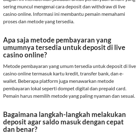
sering muncul mengenai cara deposit dan withdraw di live
casino online. Informasi ini membantu pemain memahami
proses dan metode yang tersedia.
Apa saja metode pembayaran yang
umumnya tersedia untuk deposit di live
casino online?
Metode pembayaran yang umum tersedia untuk deposit di live
casino online termasuk kartu kredit, transfer bank, dan e-
wallet. Beberapa platform juga menawarkan metode
pembayaran lokal seperti dompet digital dan prepaid card.
Pemain harus memilih metode yang paling nyaman dan sesuai.
Bagaimana langkah-langkah melakukan
deposit agar saldo masuk dengan cepat
dan benar?