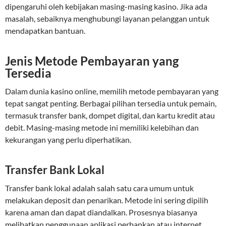
dipengaruhi oleh kebijakan masing-masing kasino. Jika ada
masalah, sebaiknya menghubungi layanan pelanggan untuk
mendapatkan bantuan.
Jenis Metode Pembayaran yang
Tersedia
Dalam dunia kasino online, memilih metode pembayaran yang
tepat sangat penting. Berbagai pilihan tersedia untuk pemain,
termasuk transfer bank, dompet digital, dan kartu kredit atau
debit. Masing-masing metode ini memiliki kelebihan dan
kekurangan yang perlu diperhatikan.
Transfer Bank Lokal
Transfer bank lokal adalah salah satu cara umum untuk
melakukan deposit dan penarikan. Metode ini sering dipilih
karena aman dan dapat diandalkan. Prosesnya biasanya
melibatkan penggunaan aplikasi perbankan atau internet