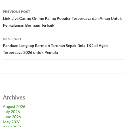
Post
PREVIOUS POST
navigation
Link Live Casino Online Paling Populer Terpercaya dan Aman Untuk
Pengalaman Bermain Terbaik
NEXT POST
Panduan Lengkap Bermain Taruhan Sepak Bola 1X2 di Agen
Terpercaya 2026 untuk Pemula
Archives
August 2026
July 2026
June 2026
May 2026
April 2026