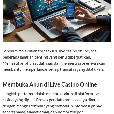
Sebelum melakukan transaksi di live casino online, ada
beberapa langkah penting yang perlu diperhatikan.
Memastikan akun sudah siap dan mengerti prosesnya akan
membantu memperlancar setiap transaksi yang dilakukan.
Membuka Akun di Live Casino Online
Langkah pertama adalah membuka akun di platform live
casino yang dipilih. Proses pendaftaran biasanya dimulai
dengan mengisi formulir yang mencakup informasi pribadi
seperti nama, alamat email, dan nomor telepon.