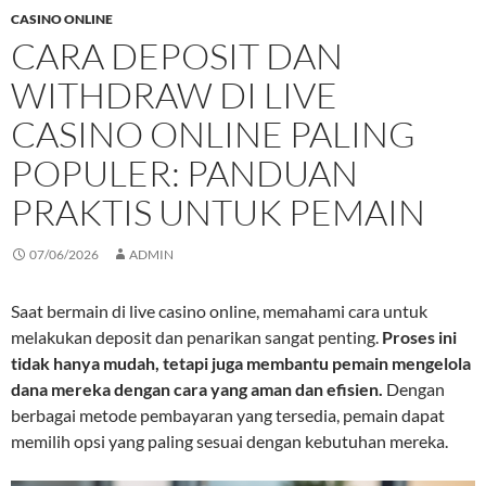
CASINO ONLINE
CARA DEPOSIT DAN
WITHDRAW DI LIVE
CASINO ONLINE PALING
POPULER: PANDUAN
PRAKTIS UNTUK PEMAIN
07/06/2026
ADMIN
Saat bermain di live casino online, memahami cara untuk
melakukan deposit dan penarikan sangat penting.
Proses ini
tidak hanya mudah, tetapi juga membantu pemain mengelola
dana mereka dengan cara yang aman dan efisien.
Dengan
berbagai metode pembayaran yang tersedia, pemain dapat
memilih opsi yang paling sesuai dengan kebutuhan mereka.