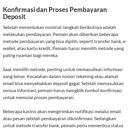
Konfirmasi dan Proses Pembayaran
Deposit
Setelah menentukan nominal, langkah berikutnya adalah
melakukan pembayaran. Pemain akan diberikan beberapa
metode pembayaran yang bisa dipilih, seperti transfer bank, e-
wallet, atau kartu kredit. Pemain harus memilih metode yang
paling nyaman bagi mereka.
Saat memilih metode, penting untuk memasukkan informasi
yang benar. Kesalahan dalam nomor rekening atau alamat
email bisa menyebabkan deposit gagal. Setelah memasukkan
semua informasi, pemain harus mengklik tombol konfirmasi
untuk memulai proses pembayaran.
Beberapa kasino akan mengirimkan notifikasi melalui email
atau pesan setelah pembayaran dikonfirmasi. Sedangkan
untuk metode transfer bank, pemain perlu memeriksa status