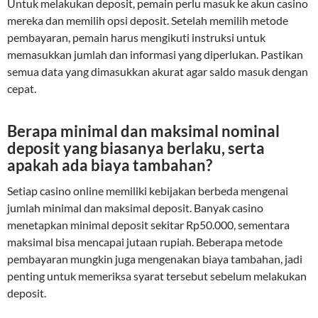
Untuk melakukan deposit, pemain perlu masuk ke akun casino
mereka dan memilih opsi deposit. Setelah memilih metode
pembayaran, pemain harus mengikuti instruksi untuk
memasukkan jumlah dan informasi yang diperlukan. Pastikan
semua data yang dimasukkan akurat agar saldo masuk dengan
cepat.
Berapa minimal dan maksimal nominal
deposit yang biasanya berlaku, serta
apakah ada biaya tambahan?
Setiap casino online memiliki kebijakan berbeda mengenai
jumlah minimal dan maksimal deposit. Banyak casino
menetapkan minimal deposit sekitar Rp50.000, sementara
maksimal bisa mencapai jutaan rupiah. Beberapa metode
pembayaran mungkin juga mengenakan biaya tambahan, jadi
penting untuk memeriksa syarat tersebut sebelum melakukan
deposit.