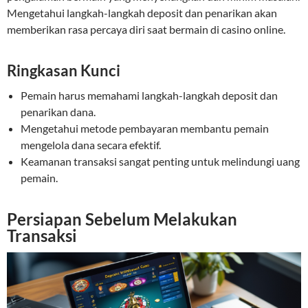
Mengetahui langkah-langkah deposit dan penarikan akan
memberikan rasa percaya diri saat bermain di casino online.
Ringkasan Kunci
Pemain harus memahami langkah-langkah deposit dan
penarikan dana.
Mengetahui metode pembayaran membantu pemain
mengelola dana secara efektif.
Keamanan transaksi sangat penting untuk melindungi uang
pemain.
Persiapan Sebelum Melakukan
Transaksi