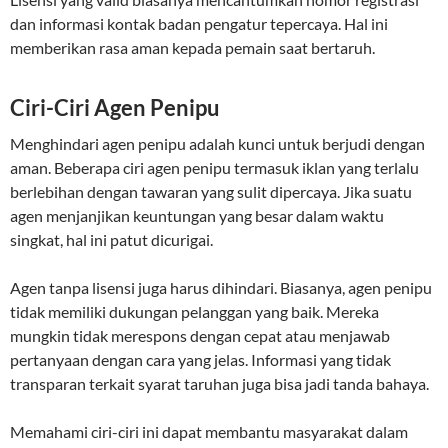
dan informasi kontak badan pengatur tepercaya. Hal ini
memberikan rasa aman kepada pemain saat bertaruh.
Ciri-Ciri Agen Penipu
Menghindari agen penipu adalah kunci untuk berjudi dengan
aman. Beberapa ciri agen penipu termasuk iklan yang terlalu
berlebihan dengan tawaran yang sulit dipercaya. Jika suatu
agen menjanjikan keuntungan yang besar dalam waktu
singkat, hal ini patut dicurigai.
Agen tanpa lisensi juga harus dihindari. Biasanya, agen penipu
tidak memiliki dukungan pelanggan yang baik. Mereka
mungkin tidak merespons dengan cepat atau menjawab
pertanyaan dengan cara yang jelas. Informasi yang tidak
transparan terkait syarat taruhan juga bisa jadi tanda bahaya.
Memahami ciri-ciri ini dapat membantu masyarakat dalam