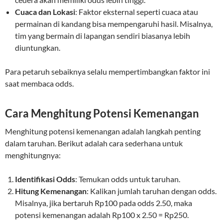
Cuaca dan Lokasi
: Faktor eksternal seperti cuaca atau
permainan di kandang bisa mempengaruhi hasil. Misalnya,
tim yang bermain di lapangan sendiri biasanya lebih
diuntungkan.
Para petaruh sebaiknya selalu mempertimbangkan faktor ini
saat membaca odds.
Cara Menghitung Potensi Kemenangan
Menghitung potensi kemenangan adalah langkah penting
dalam taruhan. Berikut adalah cara sederhana untuk
menghitungnya:
Identifikasi Odds
: Temukan odds untuk taruhan.
Hitung Kemenangan
: Kalikan jumlah taruhan dengan odds.
Misalnya, jika bertaruh Rp100 pada odds 2.50, maka
potensi kemenangan adalah Rp100 x 2.50 = Rp250.