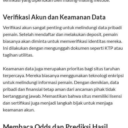
Verifikasi Akun dan Keamanan Data
Verifikasi akun sangat penting untuk melindungi data pribadi
pemain. Setelah mendaftar dan melakukan deposit, pemain
biasanya akan diminta untuk memverifikasi identitas mereka.
Ini dilakukan dengan mengunggah dokumen seperti KTP atau
tagihan utilitas.
Keamanan data juga merupakan prioritas bagi situs taruhan
terpercaya. Mereka biasanya menggunakan teknologi enkripsi
untuk melindungi informasi pemain. Dengan demikian, data
pribadi dan finansial tetap aman dari ancaman pihak tidak
bertanggung jawab. Memastikan bahwa situs memiliki lisensi
dan sertifikasi juga menjadi langkah bijak untuk menjaga
keamanan akun.
Membaca Odds dan Prediksi Hasil