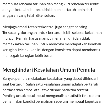
membuat rencana taruhan dan mengikuti rencana tersebut
dengan ketat. Ini berarti tidak boleh bertaruh lebih dari
anggaran yang telah ditentukan.
Menjaga emosi tetap terkontrol juga sangat penting.
Terkadang, dorongan untuk bertaruh lebih selepas kekalahan
muncul. Pemain harus mampu menahan diri dan tidak
memaksakan taruhan untuk mencoba mendapatkan kembali
kerugian. Melakukan ini dengan konsisten dapat membantu
mencegah kerugian lebih besar.
Menghindari Kesalahan Umum Pemula
Banyak pemula melakukan kesalahan yang dapat dihindari
saat bertaruh. Salah satu kesalahan umum adalah bertaruh
berdasarkan emosi atau favoritisme pada tim tertentu.
Penting untuk betul-betul menganalisis statistik tim, cedera
pemain, dan kondisi permainan sebelum membuat keputusan.