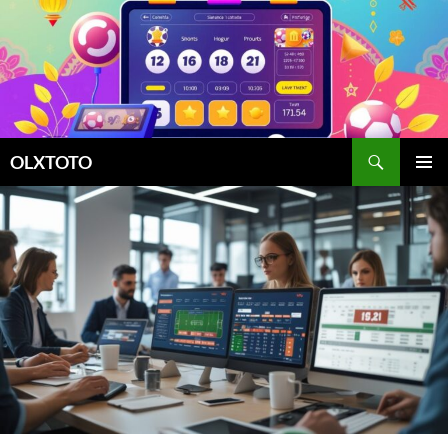
Search
OLXTOTO
SKIP
PRIMAR
TO
MENU
CONTENT