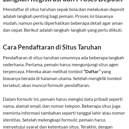
Mendaftar di situs taruhan sepak bola dan melakukan deposit
adalah langkah penting bagi pemain. Proses ini biasanya
mudah, namun perlu diperhatikan beberapa detail agar aman
dan cepat. Berikut adalah langkah-langkah yang perlu diikuti.
Cara Pendaftaran di Situs Taruhan
Pendaftaran di situs taruhan umumnya ada beberapa langkah
sederhana. Pertama, pemain harus mengunjungi situs agen
terpercaya. Mereka akan melihat tombol
“Daftar”
yang
biasanya berada di halaman utama. Setelah mengklik tombol
tersebut, akan muncul formulir pendaftaran.
Dalam formulir ini, pemain harus mengisi data pribadi seperti
nama, alamat email, dan nomor telepon. Beberapa situs juga
meminta informasi tambahan seperti tanggal lahir atau nomor
identitas. Setelah melengkapi formulir, pemain harus
menyetujui syarat dan ketentuan situs. Terakhir, dengan