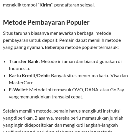
mengklik tombol
“Kirim”
, pendaftaran selesai.
Metode Pembayaran Populer
Situs taruhan biasanya menawarkan berbagai metode
pembayaran untuk deposit. Pemain dapat memilih metode
yang paling nyaman. Beberapa metode populer termasuk:
Transfer Bank:
Metode ini aman dan biasa digunakan di
Indonesia.
Kartu Kredit/Debit:
Banyak situs menerima kartu Visa dan
MasterCard.
E-Wallet:
Metode ini termasuk OVO, DANA, atau GoPay
yang memungkinkan transaksi cepat.
Setelah memilih metode, pemain harus mengikuti instruksi
yang diberikan. Biasanya, mereka perlu memasukkan jumlah
yang ingin didepositokan dan mengikuti langkah-langkah
verifikasi yang diperlukan oleh masing-masing metode.