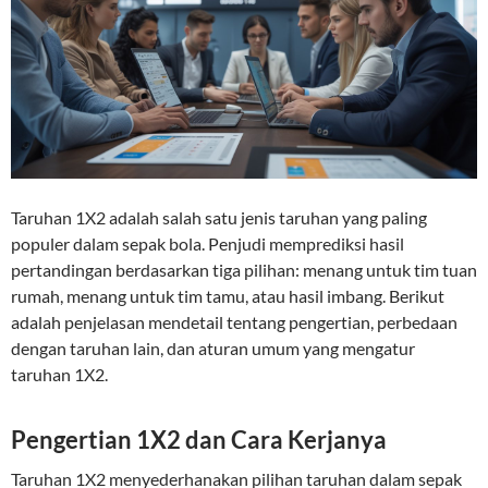
Taruhan 1X2 adalah salah satu jenis taruhan yang paling
populer dalam sepak bola. Penjudi memprediksi hasil
pertandingan berdasarkan tiga pilihan: menang untuk tim tuan
rumah, menang untuk tim tamu, atau hasil imbang. Berikut
adalah penjelasan mendetail tentang pengertian, perbedaan
dengan taruhan lain, dan aturan umum yang mengatur
taruhan 1X2.
Pengertian 1X2 dan Cara Kerjanya
Taruhan 1X2 menyederhanakan pilihan taruhan dalam sepak