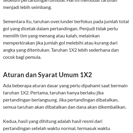
menjadi lebih seimbang.
Sementara itu, taruhan over/under berfokus pada jumlah total
gol yang dicetak dalam pertandingan. Penjudi tidak perlu
memilih tim yang menang atau kalah, melainkan
memperkirakan jika jumlah gol melebihi atau kurang dari
angka yang ditentukan. Taruhan 1X2 lebih sederhana dan
cocok bagi pemula.
Aturan dan Syarat Umum 1X2
Ada beberapa aturan dasar yang perlu dipahami saat bermain
taruhan 1X2. Pertama, taruhan hanya berlaku jika
pertandingan berlangsung. Jika pertandingan dibatalkan,
semua taruhan akan dibatalkan dan dana akan dikembalikan.
Kedua, hasil yang dihitung adalah hasil resmi dari
pertandingan setelah waktu normal, termasuk waktu