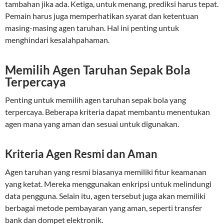
tambahan jika ada. Ketiga, untuk menang, prediksi harus tepat.
Pemain harus juga memperhatikan syarat dan ketentuan
masing-masing agen taruhan. Hal ini penting untuk
menghindari kesalahpahaman.
Memilih Agen Taruhan Sepak Bola
Terpercaya
Penting untuk memilih agen taruhan sepak bola yang
terpercaya. Beberapa kriteria dapat membantu menentukan
agen mana yang aman dan sesuai untuk digunakan.
Kriteria Agen Resmi dan Aman
Agen taruhan yang resmi biasanya memiliki fitur keamanan
yang ketat. Mereka menggunakan enkripsi untuk melindungi
data pengguna. Selain itu, agen tersebut juga akan memiliki
berbagai metode pembayaran yang aman, seperti transfer
bank dan dompet elektronik.