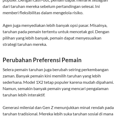
dari taruhan mereka sebelum pertandingan selesai. Ini
memberi fleksibilitas dalam mengelola risiko.
Agen juga menyediakan lebih banyak opsi pasar. Misalnya,
taruhan pada pemain tertentu untuk mencetak gol. Dengan
pilihan yang lebih banyak, pemain dapat menyesuaikan
strategi taruhan mereka.
Perubahan Preferensi Pemain
Selera pemain taruhan juga berubah seiring perkembangan
zaman. Banyak pemain kini memilih taruhan yang lebih
sederhana. Model 1X2 tetap populer karena mudah dipahami.
Namun, semakin banyak pemain yang mencari pengalaman
taruhan lebih interaktif.
Generasi milenial dan Gen Z menunjukkan minat rendah pada
taruhan tradisional. Mereka lebih suka taruhan sosial di mana