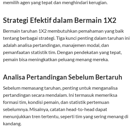
memilih agen yang tepat dan menghindari kerugian.
Strategi Efektif dalam Bermain 1X2
Bermain taruhan 1X2 membutuhkan pemahaman yang baik
tentang berbagai strategi. Tiga kunci penting dalam taruhan ini
adalah analisa pertandingan, manajemen modal, dan
pemanfaatan statistik tim. Dengan pendekatan yang tepat,
pemain bisa meningkatkan peluang menang mereka.
Analisa Pertandingan Sebelum Bertaruh
Sebelum memasang taruhan, penting untuk menganalisa
pertandingan secara mendalam. Ini termasuk memeriksa
formasi tim, kondisi pemain, dan statistik pertemuan
sebelumnya. Misalnya, catatan head-to-head dapat
menunjukkan tren tertentu, seperti tim yang sering menang di
kandang.