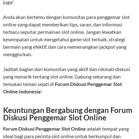
juga!
Anda akan bertemu dengan komunitas para penggemar slot
online yang dapat memberikan tips, saran, dan informasi
terbaru seputar permainan slot online. Jangan lewatkan
kesempatan untuk mengetahui game slot terbaik, strategi
bermain yang efektif, dan cara memenangkan jackpot yang
menggiurkan.
Jadilah bagian dari komunitas yang aktif dan nikmati diskusi
yang menarik tentang slot online. Gabung sekarang dan
temukan teman sejati di
Forum Diskusi Penggemar Slot
Online Indonesia
!
Keuntungan Bergabung dengan Forum
Diskusi Penggemar Slot Online
Forum Diskusi Penggemar Slot Online
adalah tempat yang
ideal bagi para pecinta slot online untuk berkumpul dan