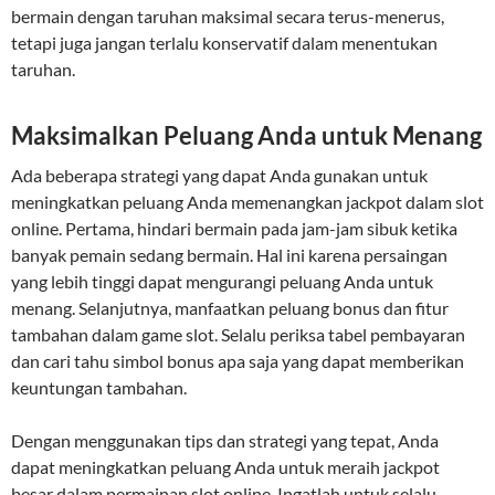
bermain dengan taruhan maksimal secara terus-menerus,
tetapi juga jangan terlalu konservatif dalam menentukan
taruhan.
Maksimalkan Peluang Anda untuk Menang
Ada beberapa strategi yang dapat Anda gunakan untuk
meningkatkan peluang Anda memenangkan jackpot dalam slot
online. Pertama, hindari bermain pada jam-jam sibuk ketika
banyak pemain sedang bermain. Hal ini karena persaingan
yang lebih tinggi dapat mengurangi peluang Anda untuk
menang. Selanjutnya, manfaatkan peluang bonus dan fitur
tambahan dalam game slot. Selalu periksa tabel pembayaran
dan cari tahu simbol bonus apa saja yang dapat memberikan
keuntungan tambahan.
Dengan menggunakan tips dan strategi yang tepat, Anda
dapat meningkatkan peluang Anda untuk meraih jackpot
besar dalam permainan slot online. Ingatlah untuk selalu