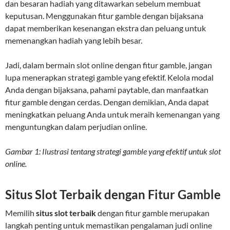
dan besaran hadiah yang ditawarkan sebelum membuat
keputusan. Menggunakan fitur gamble dengan bijaksana
dapat memberikan kesenangan ekstra dan peluang untuk
memenangkan hadiah yang lebih besar.
Jadi, dalam bermain slot online dengan fitur gamble, jangan
lupa menerapkan strategi gamble yang efektif. Kelola modal
Anda dengan bijaksana, pahami paytable, dan manfaatkan
fitur gamble dengan cerdas. Dengan demikian, Anda dapat
meningkatkan peluang Anda untuk meraih kemenangan yang
menguntungkan dalam perjudian online.
Gambar 1: Ilustrasi tentang strategi gamble yang efektif untuk slot
online.
Situs Slot Terbaik dengan Fitur Gamble
Memilih
situs slot terbaik
dengan fitur gamble merupakan
langkah penting untuk memastikan pengalaman judi online