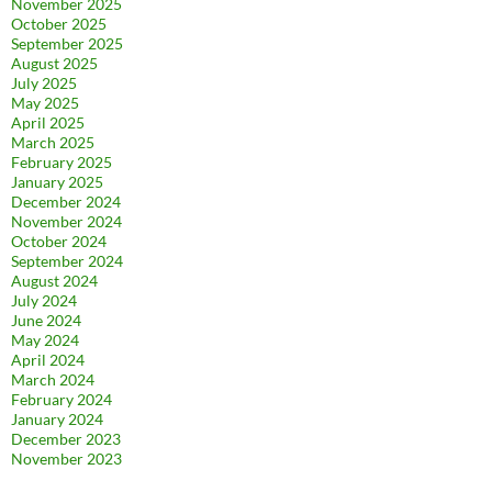
November 2025
October 2025
September 2025
August 2025
July 2025
May 2025
April 2025
March 2025
February 2025
January 2025
December 2024
November 2024
October 2024
September 2024
August 2024
July 2024
June 2024
May 2024
April 2024
March 2024
February 2024
January 2024
December 2023
November 2023