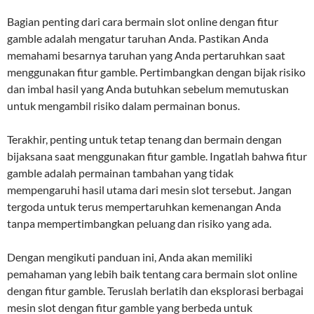
Bagian penting dari cara bermain slot online dengan fitur
gamble adalah mengatur taruhan Anda. Pastikan Anda
memahami besarnya taruhan yang Anda pertaruhkan saat
menggunakan fitur gamble. Pertimbangkan dengan bijak risiko
dan imbal hasil yang Anda butuhkan sebelum memutuskan
untuk mengambil risiko dalam permainan bonus.
Terakhir, penting untuk tetap tenang dan bermain dengan
bijaksana saat menggunakan fitur gamble. Ingatlah bahwa fitur
gamble adalah permainan tambahan yang tidak
mempengaruhi hasil utama dari mesin slot tersebut. Jangan
tergoda untuk terus mempertaruhkan kemenangan Anda
tanpa mempertimbangkan peluang dan risiko yang ada.
Dengan mengikuti panduan ini, Anda akan memiliki
pemahaman yang lebih baik tentang cara bermain slot online
dengan fitur gamble. Teruslah berlatih dan eksplorasi berbagai
mesin slot dengan fitur gamble yang berbeda untuk