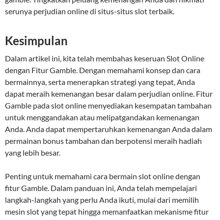
serunya perjudian online di situs-situs slot terbaik.
Kesimpulan
Dalam artikel ini, kita telah membahas keseruan Slot Online
dengan Fitur Gamble. Dengan memahami konsep dan cara
bermainnya, serta menerapkan strategi yang tepat, Anda
dapat meraih kemenangan besar dalam perjudian online. Fitur
Gamble pada slot online menyediakan kesempatan tambahan
untuk menggandakan atau melipatgandakan kemenangan
Anda. Anda dapat mempertaruhkan kemenangan Anda dalam
permainan bonus tambahan dan berpotensi meraih hadiah
yang lebih besar.
Penting untuk memahami cara bermain slot online dengan
fitur Gamble. Dalam panduan ini, Anda telah mempelajari
langkah-langkah yang perlu Anda ikuti, mulai dari memilih
mesin slot yang tepat hingga memanfaatkan mekanisme fitur