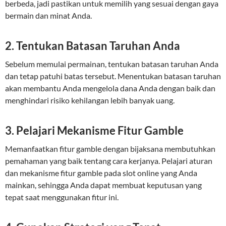
berbeda, jadi pastikan untuk memilih yang sesuai dengan gaya
bermain dan minat Anda.
2. Tentukan Batasan Taruhan Anda
Sebelum memulai permainan, tentukan batasan taruhan Anda
dan tetap patuhi batas tersebut. Menentukan batasan taruhan
akan membantu Anda mengelola dana Anda dengan baik dan
menghindari risiko kehilangan lebih banyak uang.
3. Pelajari Mekanisme Fitur Gamble
Memanfaatkan fitur gamble dengan bijaksana membutuhkan
pemahaman yang baik tentang cara kerjanya. Pelajari aturan
dan mekanisme fitur gamble pada slot online yang Anda
mainkan, sehingga Anda dapat membuat keputusan yang
tepat saat menggunakan fitur ini.