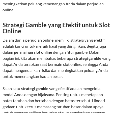
meningkatkan peluang kemenangan Anda dalam perjudian
online.
Strategi Gamble yang Efektif untuk Slot
Online
Dalam dunia perjudian online, memiliki strategi yang efektif
adalah kunci untuk meraih hasil yang diinginkan. Begitu juga
dalam
permainan slot online
dengan fitur gamble. Dalam
bagian ini, kita akan membahas beberapa
strategi gamble
yang
dapat Anda terapkan saat bermain slot online, sehingga Anda
dapat mengendalikan risiko dan meningkatkan peluang Anda
untuk memenangkan hadiah besar.
Salah satu
strategi gamble
yang efektif adalah mengelola
modal Anda dengan bijaksana. Penting untuk menetapkan
batas taruhan dan bertahan dengan batas tersebut. Hindari
godaan untuk terus memasang taruhan besar dalam upaya
untuk mengembalikan kerugian atau mengejar kemenangan