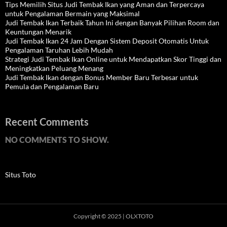
Tips Memilih Situs Judi Tembak Ikan yang Aman dan Terpercaya
untuk Pengalaman Bermain yang Maksimal
Judi Tembak Ikan Terbaik Tahun Ini dengan Banyak Pilihan Room dan
Keuntungan Menarik
Judi Tembak Ikan 24 Jam Dengan Sistem Deposit Otomatis Untuk
Pengalaman Taruhan Lebih Mudah
Strategi Judi Tembak Ikan Online untuk Mendapatkan Skor Tinggi dan
Meningkatkan Peluang Menang
Judi Tembak Ikan dengan Bonus Member Baru Terbesar untuk
Pemula dan Pengalaman Baru
Recent Comments
NO COMMENTS TO SHOW.
Situs Toto
Copyright © 2025 |
OLXTOTO