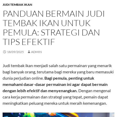
JUDI TEMBAK IKAN
PANDUAN BERMAIN JUDI
TEMBAK IKAN UNTUK
PEMULA: STRATEGI DAN
TIPS EFEKTIF
18/09/2025
ADMIN
Judi tembak ikan menjadi salah satu permainan yang menarik
bagi banyak orang, terutama bagi mereka yang baru memasuki
dunia perjudian online.
Bagi pemula, penting untuk
memahami dasar-dasar permainan ini agar dapat bermain
dengan lebih efektif dan menyenangkan.
Dengan mengenal
cara kerja permainan dan strategi yang tepat, pemain dapat
meningkatkan peluang mereka untuk meraih kemenangan.