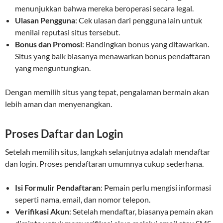
menunjukkan bahwa mereka beroperasi secara legal.
Ulasan Pengguna
: Cek ulasan dari pengguna lain untuk
menilai reputasi situs tersebut.
Bonus dan Promosi
: Bandingkan bonus yang ditawarkan.
Situs yang baik biasanya menawarkan bonus pendaftaran
yang menguntungkan.
Dengan memilih situs yang tepat, pengalaman bermain akan
lebih aman dan menyenangkan.
Proses Daftar dan Login
Setelah memilih situs, langkah selanjutnya adalah mendaftar
dan login. Proses pendaftaran umumnya cukup sederhana.
Isi Formulir Pendaftaran
: Pemain perlu mengisi informasi
seperti nama, email, dan nomor telepon.
Verifikasi Akun
: Setelah mendaftar, biasanya pemain akan