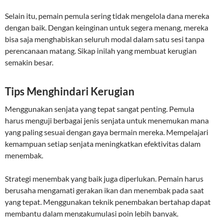
Selain itu, pemain pemula sering tidak mengelola dana mereka
dengan baik. Dengan keinginan untuk segera menang, mereka
bisa saja menghabiskan seluruh modal dalam satu sesi tanpa
perencanaan matang. Sikap inilah yang membuat kerugian
semakin besar.
Tips Menghindari Kerugian
Menggunakan senjata yang tepat sangat penting. Pemula
harus menguji berbagai jenis senjata untuk menemukan mana
yang paling sesuai dengan gaya bermain mereka. Mempelajari
kemampuan setiap senjata meningkatkan efektivitas dalam
menembak.
Strategi menembak yang baik juga diperlukan. Pemain harus
berusaha mengamati gerakan ikan dan menembak pada saat
yang tepat. Menggunakan teknik penembakan bertahap dapat
membantu dalam mengakumulasi poin lebih banyak.