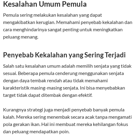
Kesalahan Umum Pemula
Pemula sering melakukan kesalahan yang dapat
mengakibatkan kerugian. Memahami penyebab kekalahan dan
cara menghindarinya sangat penting untuk meningkatkan
peluang menang.
Penyebab Kekalahan yang Sering Terjadi
Salah satu kesalahan umum adalah memilih senjata yang tidak
sesuai. Beberapa pemula cenderung menggunakan senjata
dengan daya tembak rendah atau tidak memahami
karakteristik masing-masing senjata. Ini bisa menyebabkan
target tidak dapat ditembak dengan efektif.
Kurangnya strategi juga menjadi penyebab banyak pemula
kalah. Mereka sering menembak secara acak tanpa mengamati
pola gerakan ikan. Hal ini membuat mereka kehilangan fokus
dan peluang mendapatkan poin.