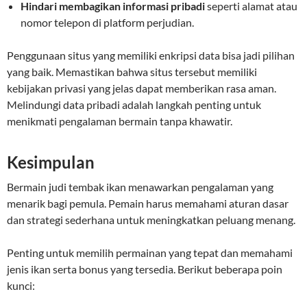
Hindari membagikan informasi pribadi
seperti alamat atau
nomor telepon di platform perjudian.
Penggunaan situs yang memiliki enkripsi data bisa jadi pilihan
yang baik. Memastikan bahwa situs tersebut memiliki
kebijakan privasi yang jelas dapat memberikan rasa aman.
Melindungi data pribadi adalah langkah penting untuk
menikmati pengalaman bermain tanpa khawatir.
Kesimpulan
Bermain judi tembak ikan menawarkan pengalaman yang
menarik bagi pemula. Pemain harus memahami aturan dasar
dan strategi sederhana untuk meningkatkan peluang menang.
Penting untuk memilih permainan yang tepat dan memahami
jenis ikan serta bonus yang tersedia. Berikut beberapa poin
kunci: