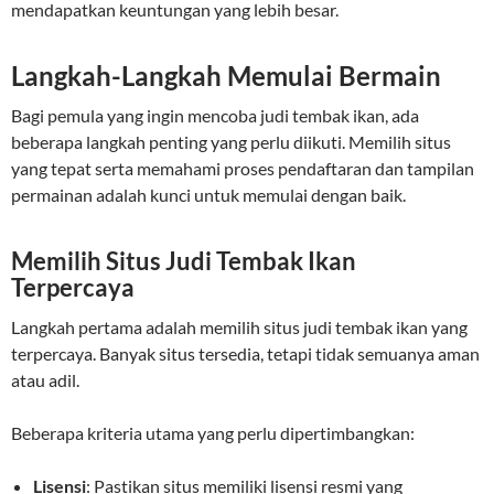
mendapatkan keuntungan yang lebih besar.
Langkah-Langkah Memulai Bermain
Bagi pemula yang ingin mencoba judi tembak ikan, ada
beberapa langkah penting yang perlu diikuti. Memilih situs
yang tepat serta memahami proses pendaftaran dan tampilan
permainan adalah kunci untuk memulai dengan baik.
Memilih Situs Judi Tembak Ikan
Terpercaya
Langkah pertama adalah memilih situs judi tembak ikan yang
terpercaya. Banyak situs tersedia, tetapi tidak semuanya aman
atau adil.
Beberapa kriteria utama yang perlu dipertimbangkan:
Lisensi
: Pastikan situs memiliki lisensi resmi yang