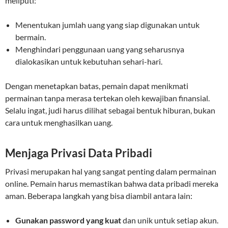
meliputi:
Menentukan jumlah uang yang siap digunakan untuk
bermain.
Menghindari penggunaan uang yang seharusnya
dialokasikan untuk kebutuhan sehari-hari.
Dengan menetapkan batas, pemain dapat menikmati
permainan tanpa merasa tertekan oleh kewajiban finansial.
Selalu ingat, judi harus dilihat sebagai bentuk hiburan, bukan
cara untuk menghasilkan uang.
Menjaga Privasi Data Pribadi
Privasi merupakan hal yang sangat penting dalam permainan
online. Pemain harus memastikan bahwa data pribadi mereka
aman. Beberapa langkah yang bisa diambil antara lain:
Gunakan password yang kuat
dan unik untuk setiap akun.