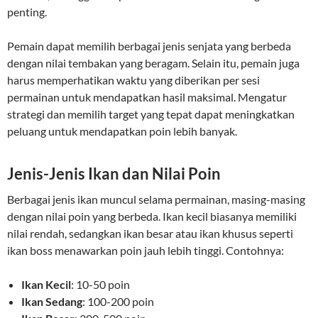
penting.
Pemain dapat memilih berbagai jenis senjata yang berbeda
dengan nilai tembakan yang beragam. Selain itu, pemain juga
harus memperhatikan waktu yang diberikan per sesi
permainan untuk mendapatkan hasil maksimal. Mengatur
strategi dan memilih target yang tepat dapat meningkatkan
peluang untuk mendapatkan poin lebih banyak.
Jenis-Jenis Ikan dan Nilai Poin
Berbagai jenis ikan muncul selama permainan, masing-masing
dengan nilai poin yang berbeda. Ikan kecil biasanya memiliki
nilai rendah, sedangkan ikan besar atau ikan khusus seperti
ikan boss menawarkan poin jauh lebih tinggi. Contohnya:
Ikan Kecil
: 10-50 poin
Ikan Sedang
: 100-200 poin