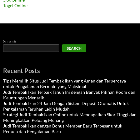
Togel Online
Search
SEARCH
Recent Posts
Tips Memilih Situs Judi Tembak Ikan yang Aman dan Terpercaya
untuk Pengalaman Bermain yang Maksimal
Judi Tembak Ikan Terbaik Tahun Ini dengan Banyak Pilihan Room dan
Keuntungan Menarik
Judi Tembak Ikan 24 Jam Dengan Sistem Deposit Otomatis Untuk
Pengalaman Taruhan Lebih Mudah
Strategi Judi Tembak Ikan Online untuk Mendapatkan Skor Tinggi dan
Meningkatkan Peluang Menang
Judi Tembak Ikan dengan Bonus Member Baru Terbesar untuk
Pemula dan Pengalaman Baru