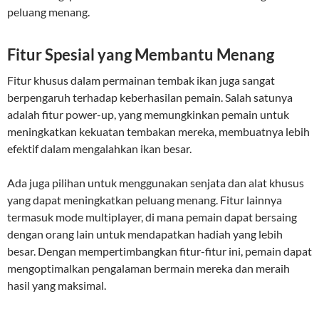
peluang menang.
Fitur Spesial yang Membantu Menang
Fitur khusus dalam permainan tembak ikan juga sangat
berpengaruh terhadap keberhasilan pemain. Salah satunya
adalah fitur power-up, yang memungkinkan pemain untuk
meningkatkan kekuatan tembakan mereka, membuatnya lebih
efektif dalam mengalahkan ikan besar.
Ada juga pilihan untuk menggunakan senjata dan alat khusus
yang dapat meningkatkan peluang menang. Fitur lainnya
termasuk mode multiplayer, di mana pemain dapat bersaing
dengan orang lain untuk mendapatkan hadiah yang lebih
besar. Dengan mempertimbangkan fitur-fitur ini, pemain dapat
mengoptimalkan pengalaman bermain mereka dan meraih
hasil yang maksimal.