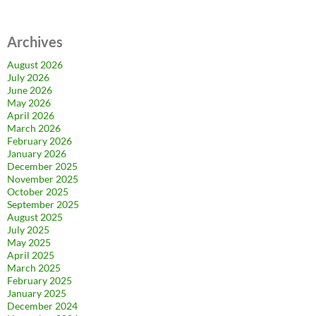
Archives
August 2026
July 2026
June 2026
May 2026
April 2026
March 2026
February 2026
January 2026
December 2025
November 2025
October 2025
September 2025
August 2025
July 2025
May 2025
April 2025
March 2025
February 2025
January 2025
December 2024