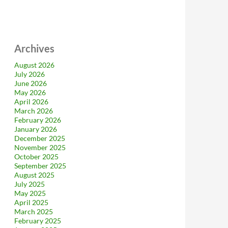
Archives
August 2026
July 2026
June 2026
May 2026
April 2026
March 2026
February 2026
January 2026
December 2025
November 2025
October 2025
September 2025
August 2025
July 2025
May 2025
April 2025
March 2025
February 2025