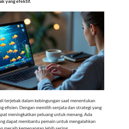
k yang efektif.
ali terjebak dalam kebingungan saat menentukan
g efisien. Dengan memilih senjata dan strategi yang
apat meningkatkan peluang untuk menang. Ada
yang dapat membantu pemain untuk mengalahkan
an meraih kemenangan lebih sering.