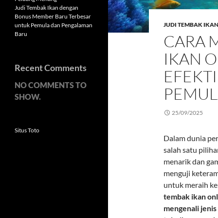
Judi Tembak Ikan dengan
Bonus Member Baru Terbesar
JUDI TEMBAK IKA
untuk Pemula dan Pengalaman
Baru
CARA 
IKAN O
Recent Comments
EFEKT
NO COMMENTS TO
PEMUL
SHOW.
25/09/2025
Situs Toto
Dalam dunia per
salah satu pilih
menarik dan gam
menguji ketera
untuk meraih k
tembak ikan onl
mengenali jeni