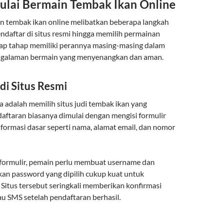
lai Bermain Tembak Ikan Online
 tembak ikan online melibatkan beberapa langkah
ndaftar di situs resmi hingga memilih permainan
tiap tahap memiliki perannya masing-masing dalam
galaman bermain yang menyenangkan dan aman.
di Situs Resmi
 adalah memilih situs judi tembak ikan yang
daftaran biasanya dimulai dengan mengisi formulir
formasi dasar seperti nama, alamat email, dan nomor
 formulir, pemain perlu membuat username dan
kan password yang dipilih cukup kuat untuk
Situs tersebut seringkali memberikan konfirmasi
au SMS setelah pendaftaran berhasil.