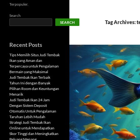
Terpopuler.
Search
Tag Archives: 
SEARCH
Recent Posts
Tips Memilih Situs Judi Tembak
Ikan yang Aman dan
Terpercaya untuk Pengalaman
Bermain yang Maksimal
Judi Tembak Ikan Terbaik
Tahun Ini dengan Banyak
Pilihan Room dan Keuntungan
Menarik
Judi Tembak Ikan 24 Jam
Dengan Sistem Deposit
Otomatis Untuk Pengalaman
Taruhan Lebih Mudah
Strategi Judi Tembak Ikan
Online untuk Mendapatkan
Skor Tinggi dan Meningkatkan
Peluang Menang