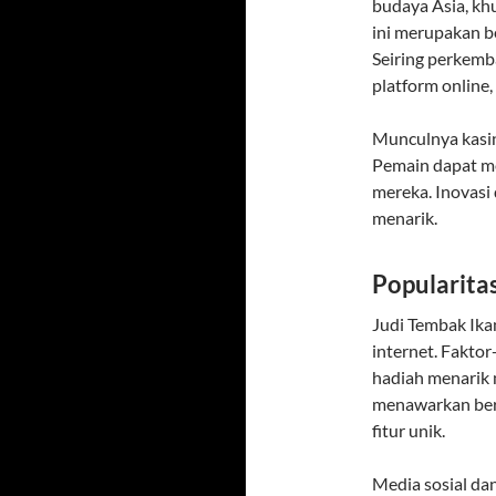
budaya Asia, kh
ini merupakan b
Seiring perkemba
platform online
Munculnya kasin
Pemain dapat m
mereka. Inovasi
menarik.
Popularitas
Judi Tembak Ika
internet. Fakto
hadiah menarik m
menawarkan berb
fitur unik.
Media sosial dan