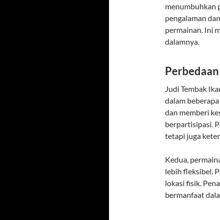
menumbuhkan po
pengalaman dan 
permainan. Ini 
dalamnya.
Perbedaan 
Judi Tembak Ika
dalam beberapa c
dan memberi ke
berpartisipasi.
tetapi juga ket
Kedua, permain
lebih fleksibel.
lokasi fisik. Pe
bermanfaat dala