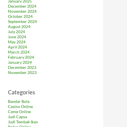
January 2025
December 2024
November 2024
October 2024
September 2024
August 2024
July 2024
June 2024
May 2024
April 2024
March 2024
February 2024
January 2024
December 2023
November 2023
Categories
Bandar Bola
Casino Online
Ceme Online
Judi Capsa
Judi Tembak Ikan
Poker Online