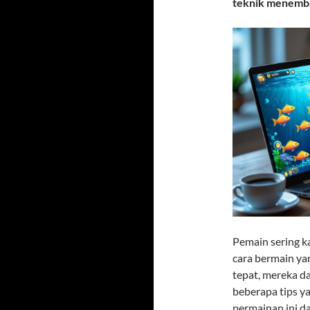
teknik menemba
Pemain sering k
cara bermain yan
tepat, mereka d
beberapa tips 
permainan ini d