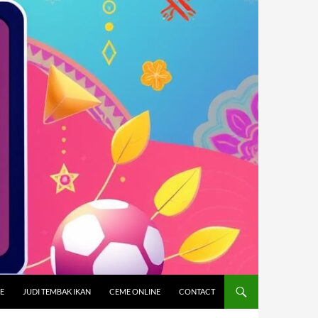
E
JUDI TEMBAK IKAN
CEME ONLINE
CONTACT