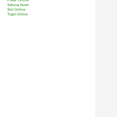
Sabung Ayam
Slot Online
Togel Online