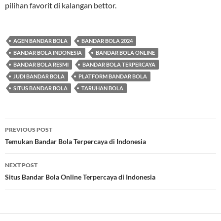
pilihan favorit di kalangan bettor.
AGEN BANDAR BOLA
BANDAR BOLA 2024
BANDAR BOLA INDONESIA
BANDAR BOLA ONLINE
BANDAR BOLA RESMI
BANDAR BOLA TERPERCAYA
JUDI BANDAR BOLA
PLATFORM BANDAR BOLA
SITUS BANDAR BOLA
TARUHAN BOLA
Post
PREVIOUS POST
navigation
Temukan Bandar Bola Terpercaya di Indonesia
NEXT POST
Situs Bandar Bola Online Terpercaya di Indonesia