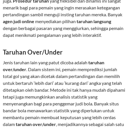
juga.
Prosedur taruhan
yang fleksibel dan dinamis ini sangat
menarik bagi para pemain yang ingin merasakan ketegangan
pertandingan sambil menguji insting taruhan mereka. Banyak
agen judi online
menyediakan pilihan
taruhan langsung
dengan berbagai pasaran yang menggiurkan, sehingga pemain
dapat menikmati pengalaman yang lebih interaktif.
Taruhan Over/Under
Jenis taruhan lain yang patut dicoba adalah
taruhan
over/under
. Dalam sistem ini, pemain memprediksi jumlah
total gol yang akan dicetak dalam pertandingan dan memilih
untuk bertaruh ‘lebih dari’ atau ‘kurang dari’ angka yang telah
ditetapkan oleh bandar. Metode ini tak hanya mudah dipahami
tetapi juga memungkinkan analisis statistik yang
menyenangkan bagi para penggemar judi bola. Banyak situs
bandar bola menawarkan statistik yang diperlukan untuk
membantu pemain membuat keputusan yang lebih cerdas
dalam
taruhan over/under
, menjadikannya sebagai salah satu