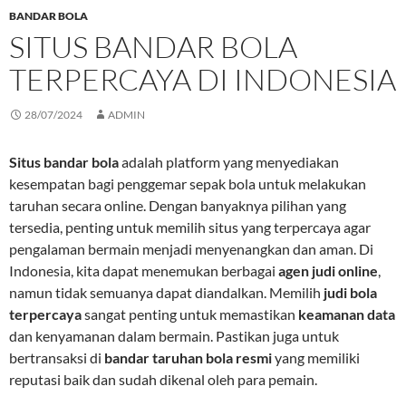
BANDAR BOLA
SITUS BANDAR BOLA
TERPERCAYA DI INDONESIA
28/07/2024
ADMIN
Situs bandar bola
adalah platform yang menyediakan
kesempatan bagi penggemar sepak bola untuk melakukan
taruhan secara online. Dengan banyaknya pilihan yang
tersedia, penting untuk memilih situs yang terpercaya agar
pengalaman bermain menjadi menyenangkan dan aman. Di
Indonesia, kita dapat menemukan berbagai
agen judi online
,
namun tidak semuanya dapat diandalkan. Memilih
judi bola
terpercaya
sangat penting untuk memastikan
keamanan data
dan kenyamanan dalam bermain. Pastikan juga untuk
bertransaksi di
bandar taruhan bola resmi
yang memiliki
reputasi baik dan sudah dikenal oleh para pemain.